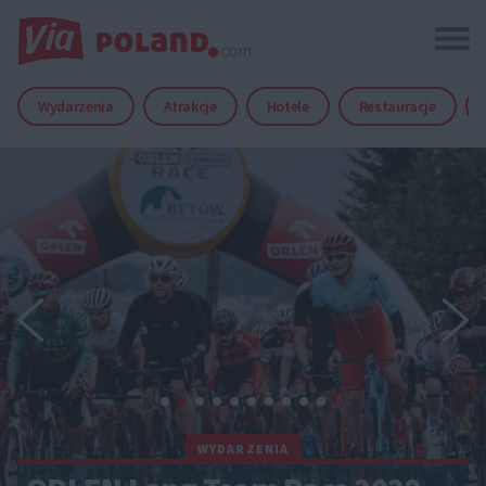
Wydarzenia
Atrakcje
Hotele
Restauracje
WYDARZENIA