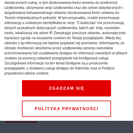
świadczonych usług, w tym dostosowania treści serwisu do preferencji
użytkownika, utrzymania sesji użytkownika oraz dla celów statystycznych i
targetowania behawioralnego reklamy (dostosowania treści reklamy do
Twoich indywidualnych potrzeb). W tym przypadku, cookie przechowuje
informację o unikalnym identyfikatorze sesji. "Ciasteczka" nie przechowują
danych prywatnych dotyczących użytkownika, takich jak: imię, nazwisko,
hasło, lokalizacja lub adres IP. Zamykając poniższe okienko, automatycznie
wyrażasz zgodę na wysyłanie cookies do Twojej przeglądarki. Wtedy też,
okienko z tą informacją nie będzie pojawiać się ponownie. Informujemy, że
istnieje możliwość określenia przez użytkownika serwisu warunków
przechowywania lub uzyskiwania dostępu do informacji zawartych w plikach
cookies za pomocą ustawień przeglądarki lub konfiguracji usługi.
Szczegółowe informacje na ten temat dostępne są u producenta
przeglądarki, u dostawcy usługi dostępu do Internetu oraz w Polityce
prywatności plików cookies.
Weekend w górach: sprawdź,
jak maksymalnie
ZGADZAM SIĘ
wykorzystać krótki pobyt
pod Tatrami
POLITYKA PRYWATNOŚCI
CAŁA POLSKA
atrakcje
27.12.2025