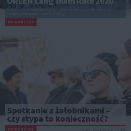
ORLEN Lang Team Race 2020
ORLEN Lang Team Race to nowy cykl kolarskich wyścigów szosowych dla amatorów
organizowany przez Lang Team. W przyszłym…
CAŁA POLSKA
Spotkanie z żałobnikami –
czy stypa to konieczność?
CAŁA POLSKA
styl życia
20.02.2026