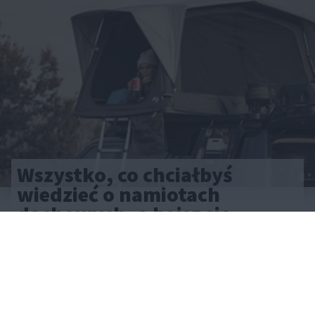
Wszystko, co chciałbyś
wiedzieć o namiotach
dachowych, a boisz się
zapytać
CAŁA POLSKA
styl życia
28.05.2025