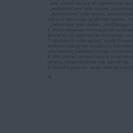
- pliki cookies służące do zapewnienia be
- „wydajnościowe” pliki cookies, umożliwia
- „funkcjonalne” pliki cookies, umożliwiaj
zakresie wybranego języka lub regionu, z k
- „reklamowe” pliki cookies, umożliwiając
6. Przechowywane informacja lub uzyskiw
abonenta lub użytkownika końcowego i o
7. Użytkownik może wyrazić zgodę dostęp
telekomunikacyjnym urządzeniu końcowym.
internetowej. Całkowite jednak zablokowani
8. Pliki cookies zamieszczane w urządzen
Serwisu reklamodawców oraz partnerów.
9. Wszelkie pytania i uwagi dotyczące pol