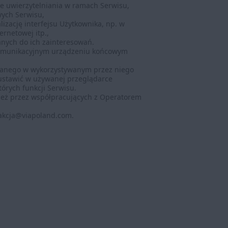
ie uwierzytelniania w ramach Serwisu,
wych Serwisu,
izację interfejsu Użytkownika, np. w
ernetowej itp.,
anych do ich zainteresowań.
ekomunikacyjnym urządzeniu końcowym
wanego w wykorzystywanym przez niego
ustawić w używanej przeglądarce
órych funkcji Serwisu.
ież przez współpracujących z Operatorem
dakcja@viapoland.com.