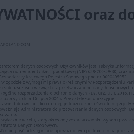
YWATNOŚCI oraz do
IAPOLAND.COM
tratorem danych osobowych Użytkowników jest: Fabryka Informacji S
siadająca numer identyfikacji podatkowej (NIP) 639-200-59-80, ora
 Gospodarczy Krajowego Rejestru Sądowego pod nr 0000495952
e w zgodzie z wymogami prawa określonymi w Rozporządzeniu Parl
ny osób fizycznych w związku z przetwarzaniem danych osobowych 
ogólne rozporządzenie o ochronie danych) (Dz. Urz. UE L 2016.119.
z ustawy z dnia 16 lipca 2004 r. Prawo telekomunikacyjne.
awie dobrowolnej, konkretnej, jednoznacznej i świadomej zgody 
poważniają Administratora do przetwarzania danych osobowych. D
warzanie.
wyłącznie w celu, który określony został w okienku wyboru (tzw. 
istratora Danych Osobowych.
 host) mogą być udostępniane upoważnionym podmiotom na podstaw