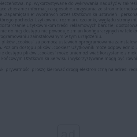
zpieczeństwa, np. wykorzystywane do wykrywania nadużyć w zakres
jące zbieranie informacji o sposobie korzystania ze stron interneto
ące „zapamiętanie” wybranych przez Użytkownika ustawień i personal
tórego pochodzi Użytkownik, rozmiaru czcionki, wyglądu strony int
e dostarczanie Użytkownikom treści reklamowych bardziej dostosow
anie do niej dostępu nie powoduje zmian konfiguracyjnych w tel
programowaniu zainstalowanym w tym urządzeniu.
u plików „cookies“ za pomocą ustawień oprogramowania zainstalo
 Poziom dostępu plików „cookies“ Użytkownik może odpowiednio 
e dostępu plików „cookies“ może uniemożliwiać korzystanie z niekt
iu końcowym Użytkownika Serwisu i wykorzystywane mogą być równ
ityki prywatności proszę kierować drogą elektroniczną na adres: re
ad