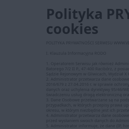
Polityka PR
cookies
POLITYKA PRYWATNOŚCI SERWISU WWW.V
I. Klauzula Informacyjna RODO
1. Operatorem Serwisu jak również Adminis
Batorego 7/2 II P., 47-400 Racibórz, z po
Sądzie Rejonowym w Gliwicach, Wydział X
2. Administrator przetwarza dane osobow
2016/679 z 27.04.2016 r. w sprawie ochro
danych oraz uchylenia dyrektywy 95/46/WE (
świadczeniu usług drogą elektroniczną ora
3. Dane Osobowe przetwarzane są na podst
przypadkach, w których przepisy prawa u
okresu, w którym niezbędne jest ich przet
4. Administrator przetwarza dane osobowe 
przed wysłaniem swoich danych do Admin
5. Administrator informuje, że dane (IP,