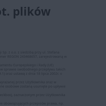
t. plików
p. z o.o. z siedzibą przy ul. Stefana
z numer REGON 243468657, zarejestrowaną w
amentu Europejskiego i Rady (UE)
i w sprawie swobodnego przepływu takich
1) oraz ustawą z dnia 18 lipca 2002r. o
wyrażanej przez Użytkownika oraz w
ane osobowe zostaną usunięte po upływie
checkbox), zaznaczonym przez Użytkownika
ie obowiązujących przepisów prawa, np.