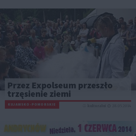
Przez Expolseum przeszło
trzęsienie ziemi
KUJAWSKO-POMORSKIE
kulturalni
28.05.2014