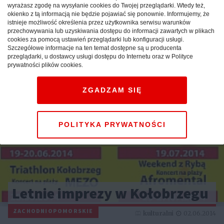
Bydgoska Noc Muzealna już
wyrażasz zgodę na wysyłanie cookies do Twojej przeglądarki. Wtedy też,
okienko z tą informacją nie będzie pojawiać się ponownie. Informujemy, że
14 czerwca
istnieje możliwość określenia przez użytkownika serwisu warunków
przechowywania lub uzyskiwania dostępu do informacji zawartych w plikach
cookies za pomocą ustawień przeglądarki lub konfiguracji usługi.
KUJAWSKO-POMORSKIE
kulturalni
06.06.2014
Szczegółowe informacje na ten temat dostępne są u producenta
przeglądarki, u dostawcy usługi dostępu do Internetu oraz w Polityce
prywatności plików cookies.
ZGADZAM SIĘ
POLITYKA PRYWATNOŚCI
Letnie imprezy w Kołobrzegu
ZACHODNIOPOMORSKIE
kulturalni
02.06.2014