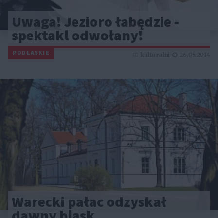
Uwaga! Jezioro łabędzie -
spektakl odwołany!
PODLASKIE
kulturalni
26.05.2014
Warecki pałac odzyskał
dawny blask