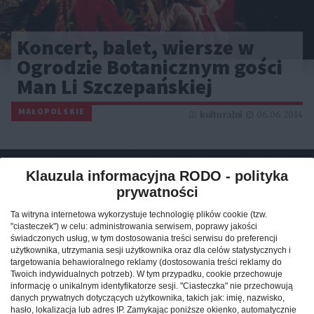
Koncert, balet, wiersze w
Ogrodzie Botanicznym gości
Man Li Szczepańskiej
MAŁOPOLSKIE
kulturalni
06.06.2014
Klauzula informacyjna RODO - polityka
prywatności
Ta witryna internetowa wykorzystuje technologię plików cookie (tzw.
"ciasteczek") w celu: administrowania serwisem, poprawy jakości
świadczonych usług, w tym dostosowania treści serwisu do preferencji
użytkownika, utrzymania sesji użytkownika oraz dla celów statystycznych i
targetowania behawioralnego reklamy (dostosowania treści reklamy do
Twoich indywidualnych potrzeb). W tym przypadku, cookie przechowuje
informację o unikalnym identyfikatorze sesji. "Ciasteczka" nie przechowują
danych prywatnych dotyczących użytkownika, takich jak: imię, nazwisko,
hasło, lokalizacja lub adres IP. Zamykając poniższe okienko, automatycznie