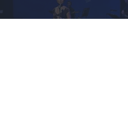
Alona Szostak z piosenkami
Anny German w Andrychowie
MAŁOPOLSKIE
kulturalni
19.05.2014