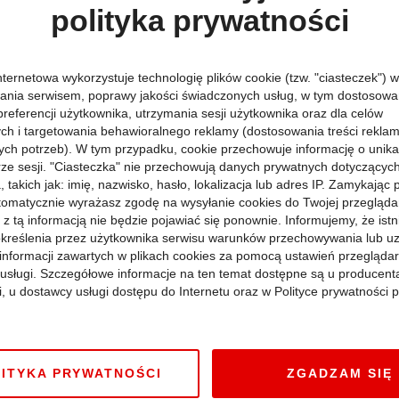
polityka prywatności
nternetowa wykorzystuje technologię plików cookie (tzw. "ciasteczek") w
ania serwisem, poprawy jakości świadczonych usług, w tym dostosowan
preferencji użytkownika, utrzymania sesji użytkownika oraz dla celów
ych i targetowania behawioralnego reklamy (dostosowania treści rekla
iezbyt rozgarniętego listonosza we francuskim komediowym hicie w
ych potrzeb). W tym przypadku, cookie przechowuje informację o unik
am za mąż, zaraz wracam”. W „Przychodzi facet do lekarza” opowied
arza (Merad), jego siostrę (Pol) i niby przypadkiem połowę Paryża.
orze sesji. "Ciasteczka" nie przechowują danych prywatnych dotyczącyc
ykalni”.
 takich jak: imię, nazwisko, hasło, lokalizacja lub adres IP. Zamykając
tomatycznie wyrażasz zgodę na wysyłanie cookies do Twojej przegląda
mach Przeglądu Nowego Kina Francuskiego: 28 maja, środa, godz. 1
 z tą informacją nie będzie pojawiać się ponownie. Informujemy, że istn
kreślenia przez użytkownika serwisu warunków przechowywania lub u
informacji zawartych w plikach cookies za pomocą ustawień przeglądar
noc”, „Nic do oclenia”)
i usługi. Szczegółowe informacje na ten temat dostępne są u producent
i, u dostawcy usługi dostępu do Internetu oraz w Polityce prywatności p
oc”, „Kobieta na Marsie, mężczyzna na Wenus”, „Wyszłam za mąż, z
 Alice Pol („Wyszłam za mąż, zaraz wracam”, „Przepis na miłość”)
sce: Monolith Films, film w kinach od 11 lipca
ITYKA PRYWATNOŚCI
ZGADZAM SIĘ
ożliwość obejrzenia najlepszych, docenionych na międzynarodowyc
nych w ramach przeglądu będzie można zobaczyć w Polsce po raz pi