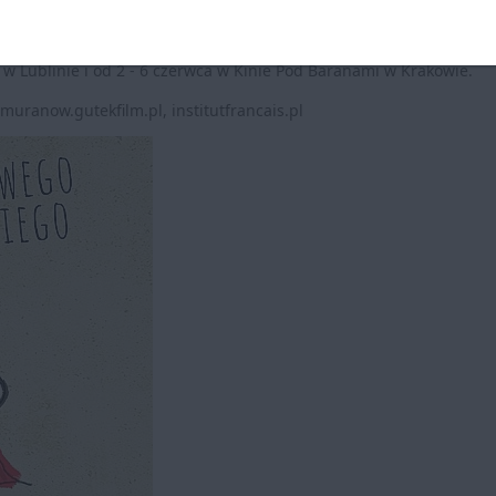
.
rszawskim kinie Muranów oraz Kinie Nowe Horyzonty we Wrocławiu, 
a w Lublinie i od 2 - 6 czerwca w Kinie Pod Baranami w Krakowie.
uranow.gutekfilm.pl, institutfrancais.pl