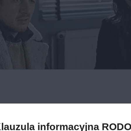
ad
lauzula informacyjna RODO