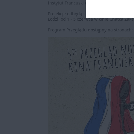
Instytut Francuski w Polsce oraz Gutek Film
Projekcje odbędą się od 23 - 29 maja w wa
Łodzi, od 1 - 5 czerwca w kinie Chatka Żak
Program Przeglądu dostępny na stronach: m