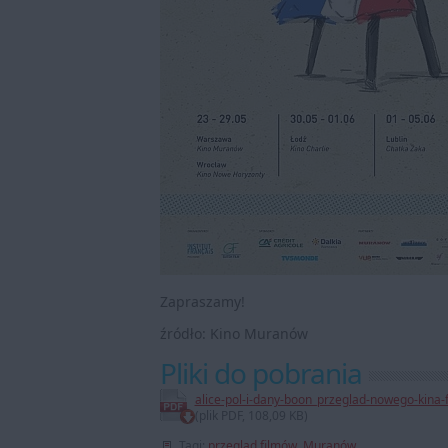
Zapraszamy!
źródło: Kino Muranów
Pliki do pobrania
alice-pol-i-dany-boon_przeglad-nowego-kina-
(plik PDF, 108,09 KB)
Tagi:
przegląd filmów
,
Muranów