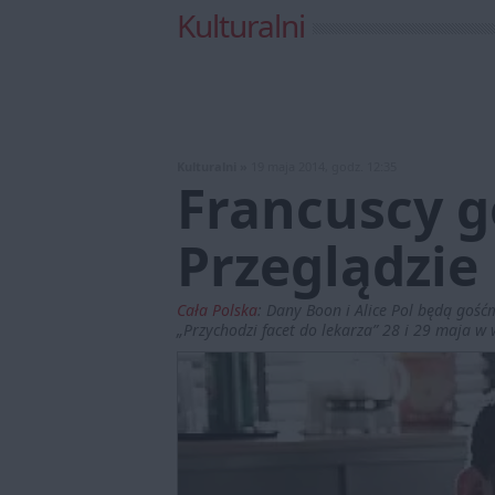
Kulturalni
Kulturalni »
19 maja 2014, godz. 12:35
Francuscy go
Przeglądzie
Cała Polska
:
Dany Boon i Alice Pol będą gość
„Przychodzi facet do lekarza” 28 i 29 maja 