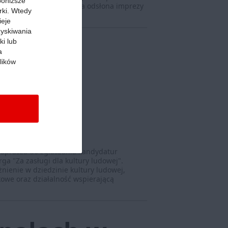
 poniższe
taty i wykłady. Tegoroczna odsłona imprezy
rki. Wtedy
ieje
zyskiwania
ki lub
a
lików
rody za
ltury
prasza do zgłaszania kandydatur
ga "Za zasługi dla kultury ludowej".
nienie w dziedzinie kultury ludowej,
owe oraz działalność wspierającą