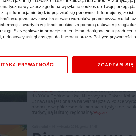
 takich jak: imię, nazwisko, hasło, lokalizacja lub adres IP. Zamykając
 skalę. W programie znalazły się liczne wystawy, spotkania, warsz
tomatycznie wyrażasz zgodę na wysyłanie cookies do Twojej przegląda
OTWARTY".
Więcej »
 z tą informacją nie będzie pojawiać się ponownie. Informujemy, że istn
kreślenia przez użytkownika serwisu warunków przechowywania lub u
informacji zawartych w plikach cookies za pomocą ustawień przeglądar
i usługi. Szczegółowe informacje na ten temat dostępne są u producent
Kulturalni »
04 kwietnia 2014, godz. 10:13
i, u dostawcy usługi dostępu do Internetu oraz w Polityce prywatności p
Przyznają nag
zasługi dla ku
ITYKA PRYWATNOŚCI
ZGADZAM SIĘ
ludowej
Mazowieckie
:
Muzeum Wsi Radomskiej w Radomiu za
do XXXIX Ogólnopolskiej Nagrody im. Oskara Kolber
Uznawana jest ona za najważniejsze w Polsce wyróż
honoruje współczesne dokonania artystyczne, nauk
tradycyjną kulturę regionalną.
Więcej »
Kulturalni »
03 kwietnia 2014, godz. 14:45