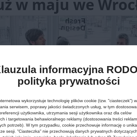
uż w maju we Wroc
lauzula informacyjna RODO
polityka prywatności
nternetowa wykorzystuje technologię plików cookie (tzw. "ciasteczek") w
ania serwisem, poprawy jakości świadczonych usług, w tym dostosowan
preferencji użytkownika, utrzymania sesji użytkownika oraz dla celów
ych i targetowania behawioralnego reklamy (dostosowania treści rekla
ych potrzeb). W tym przypadku, cookie przechowuje informację o unik
orze sesji. "Ciasteczka" nie przechowują danych prywatnych dotyczącyc
dowy Festiwal Dobrych Projektów Wroclove Design. To pierwsza we 