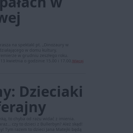
pałach w
wej
asza na spektakl pt. „Dinozaury w
działającego w domu kultury.
premierze w grudniu zeszłego roku.
 13 kwietnia o godzinie 15.00 i 17.00.
Więcej
y: Dzieciaki
ferajny
ą, to chyba od razu widać z imienia.
az… czy to dzieci z Bullerbyn? Ależ skąd!
yny! Tym razem to dzieci Jana Matejki będą