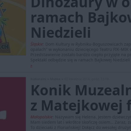
Dinozaury w o
ramach Bajko
Niedzieli
Śląskie
:
Dom Kultury w Rybniku-Boguszowicach zapr
opałach” w wykonaniu dziecięcego Teatru FIK-MIK 
Przedstawienie zostało bardzo ciepło przyjęte na 
Spektakl odbędzie się w ramach Bajkowej
Niedzieli
»
Kulturalni »
Muzea »
03 kwietnia 2014, godz. 13:19
Konik Muzealn
z Matejkowej 
Małopolskie
:
Nazywam się Helena. Jestem dziewczynk
Mam siedem lat i wkrótce skończę osiem… Zaraz, zar
To dzieciaki z Floriańskiej! Dołącz do wesołej druż