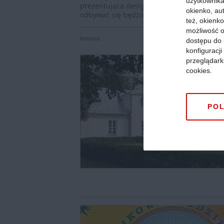
użytkownika,
prezentująca design i sztukę na europejską
okienko, au
odbywać się będzie pod hasłem "DESIGN:
też, okienko
możliwość o
Reklama
dostępu do 
konfiguracj
przeglądark
cookies.
POL