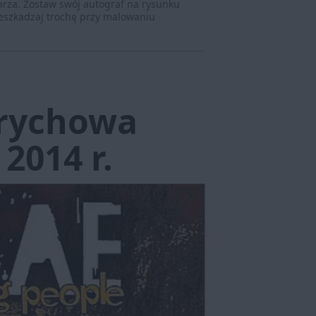
za. Zostaw swój autograf na rysunku
zeszkadzaj trochę przy malowaniu
drychowa
2014 r.