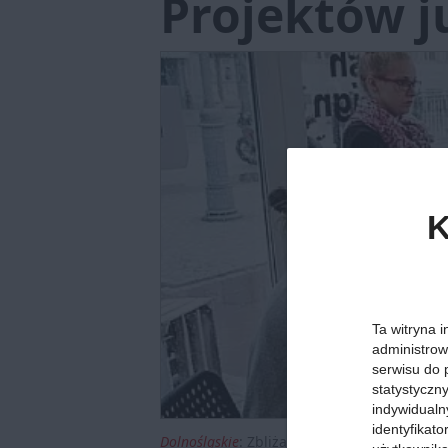
Projektów j
K
Ta witryna i
administrow
serwisu do 
statystyczn
indywidualn
identyfikat
Dolnośląskie
:
Zbliża się się II Międzynaro