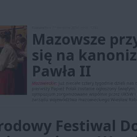
Kulturalni »
07 kwietnia 2014, godz. 12:57
Mazowsze prz
się na kanoniz
Pawła II
Mazowieckie
:
Już niecałe cztery tygodnie dzieli nas 
pierwszy Papież Polak zostanie ogłoszony świętym. 
sympozjum zorganizowane wspólnie przez UKSW i S
zarządu województwa mazowieckiego Wiesław Rab
rodowy Festiwal D