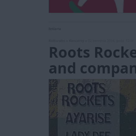
Reklama
Kulturalni »
Koncerty »
02 kwietnia 2014, godz. 12:56
Roots Rocke
and company 