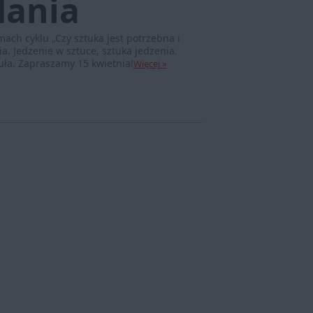
dania
ach cyklu „Czy sztuka jest potrzebna i
a. Jedzenie w sztuce, sztuka jedzenia.
uła. Zapraszamy 15 kwietnia!
Więcej »