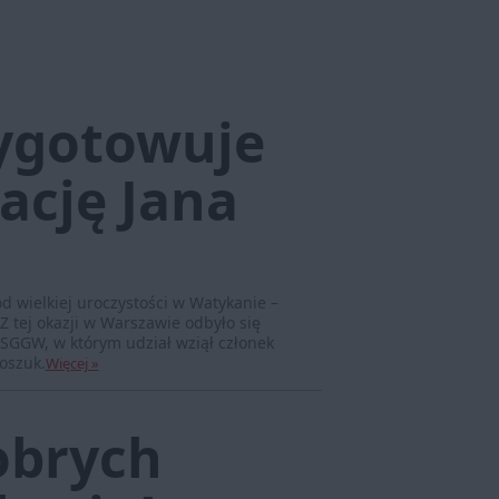
ygotowuje
ację Jana
od wielkiej uroczystości w Watykanie –
Z tej okazji w Warszawie odbyło się
GGW, w którym udział wziął członek
oszuk.
Więcej »
obrych