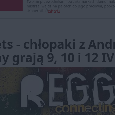
Twoimi przewodnikami po zakamarkach domu malar
mistrza, wejdź na palcach do jego pracowni, popr
„Kopernika”!
Więcej »
ts - chłopaki z An
grają 9, 10 i 12 IV 