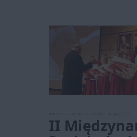
Kulturalni »
Eventy »
07 kwietnia 2014, godz. 12:37
II Międzyna