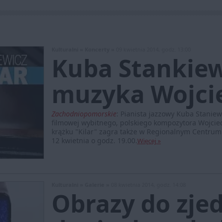
Kulturalni »
Koncerty »
09 kwietnia 2014, godz. 13:00
Kuba Stankiew
muzyka Wojcie
Zachodniopomorskie
:
Pianista jazzowy Kuba Stanie
filmowej wybitnego, polskiego kompozytora Wojciech
krążku "Kilar" zagra także w Regionalnym Centrum 
12 kwietnia o godz. 19.00.
Więcej »
Kulturalni »
Galerie »
08 kwietnia 2014, godz. 14:08
Obrazy do zjed