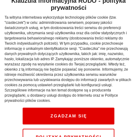
Przez Expolseum przeszło
Klauzula informacyjna RODO - polityka
prywatności
trzęsienie ziemi
Ta witryna internetowa wykorzystuje technologię plików cookie (tzw.
"ciasteczek") w celu: administrowania serwisem, poprawy jakości
KUJAWSKO-POMORSKIE:
„Istne trzęsienie ziemi” pod
świadczonych usług, w tym dostosowania treści serwisu do preferencji
takim hasłem odbyła się II Explo Niedziela
użytkownika, utrzymania sesji użytkownika oraz dla celów statystycznych i
targetowania behawioralnego reklamy (dostosowania treści reklamy do
zorganizowana przez Muzeum Okręgowe im.
Twoich indywidualnych potrzeb). W tym przypadku, cookie przechowuje
Leona Wyczółkowskiego w Bydgoszczy. Azotowa
informację o unikalnym identyfikatorze sesji. "Ciasteczka" nie przechowują
danych prywatnych dotyczących użytkownika, takich jak: imię, nazwisko,
bomba, wybuchające balony, magiczny piasek… to
hasło, lokalizacja lub adres IP. Zamykając poniższe okienko, automatycznie
tylko niektóre z atrakcji, które czekały na
wyrażasz zgodę na wysyłanie cookies do Twojej przeglądarki. Wtedy też,
ciekawskich i żądnych przygód zwiedzających,
okienko z tą informacją nie będzie pojawiać się ponownie. Informujemy, że
istnieje możliwość określenia przez użytkownika serwisu warunków
którzy licznie, bo aż w liczbie 316 osób odwiedzili
przechowywania lub uzyskiwania dostępu do informacji zawartych w plikach
Exploseum.
cookies za pomocą ustawień przeglądarki lub konfiguracji usługi.
Szczegółowe informacje na ten temat dostępne są u producenta
przeglądarki, u dostawcy usługi dostępu do Internetu oraz w Polityce
Reklama
prywatności plików cookies.
Warsztaty poprowadziła Pracownia Doktora
Ciekawskiego, która wprowadziła widzów w niezwykły i
ZGADZAM SIĘ
wybuchowy świat eksperymentów naukowych. Każdy ze
zwiedzających mógł także samodzielnie zwiedzić