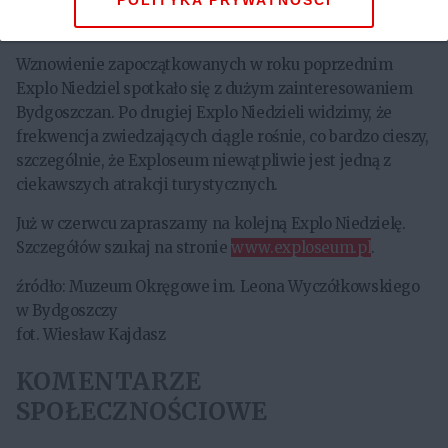
budynek 1141, w którym przedstawiona jest historia
POLITYKA PRYWATNOŚCI
materiałów wybuchowych.
Wznowienie zapoczątkowanych w roku poprzednim
Explo Niedziel spotkało się z dużym zainteresowaniem
Bydgoszczan. Po drugiej Explo Niedzieli widzimy, że
frekwencja zwiedzających ciągle rośnie, co bardzo cieszy,
szczególnie, że Exploseum niewątpliwie jest jedną z
ciekawszych atrakcji turystycznych.
Już w czerwcu zapraszamy na kolejną Explo Niedzielę.
Szczegółów szukaj na stronie
www.exploseum.pl
.
źródło: Muzeum Okręgowe im. Leona Wyczółkowskiego
w Bydgoszczy
fot. Wiesław Kajdasz
KOMENTARZE
SPOŁECZNOŚCIOWE