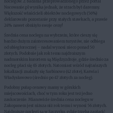
noclegów. Z badania przeprowadzonego przez portal
Nocowanie.pl wynika jednak, że strach był daremny.
Większość właścicieli obiektów noclegowych (56%)
deklarowało pozostanie przy stałych stawkach, a prawie
24% nawet obniżyło swoje ceny!
Średnia cena noclegu na wybrzeżu, które cieszy się
bardzo dużym zainteresowaniem turystów, nie odbiega
od ubiegłorocznej – nadal wynosi nieco ponad 50
złotych. Podobnie jak rok temu najdroższym
nadmorskim kurortem są Międzyzdroje, gdzie średnio za
nocleg płaci się 65 złotych. Natomiast wśród najtańszych
lokalizacji znalazły się Sarbinowo (42 złote), Karwia i
Władysławowo (średnio po 47 złotych za nocleg).
Podobny pułap cenowy mamy w górskich
miejscowościach, choć w tym roku jest też jedno
zaskoczenie. Mianowicie średnia cena noclegu w
Zakopanem jest niższa niż rok temu i wynosi 56 złotych.
Najdroższe noclegi są w Szczyrku, gdzie trzeba zapłacić