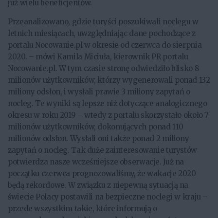
już wielu beneficjentów.
Przeanalizowano, gdzie turyści poszukiwali noclegu w
letnich miesiącach, uwzględniając dane pochodzące z
portalu Nocowanie.pl w okresie od czerwca do sierpnia
2020. – mówi Kamila Miciuła, kierownik PR portalu
Nocowanie.pl. W tym czasie stronę odwiedziło blisko 8
milionów użytkowników, którzy wygenerowali ponad 132
miliony odsłon, i wysłali prawie 3 miliony zapytań o
nocleg. Te wyniki są lepsze niż dotyczące analogicznego
okresu w roku 2019 – wtedy z portalu skorzystało około 7
milionów użytkowników, dokonujących ponad 110
milionów odsłon. Wysłali oni także ponad 2 miliony
zapytań o nocleg. Tak duże zainteresowanie turystów
potwierdza nasze wcześniejsze obserwacje. Już na
początku czerwca prognozowaliśmy, że wakacje 2020
będą rekordowe. W związku z niepewną sytuacją na
świecie Polacy postawili na bezpieczne noclegi w kraju –
przede wszystkim takie, które informują o