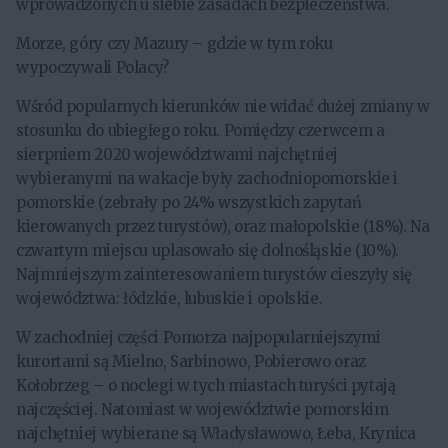
wprowadzonych u siebie zasadach bezpieczeństwa.
Morze, góry czy Mazury – gdzie w tym roku
wypoczywali Polacy?
Wśród popularnych kierunków nie widać dużej zmiany w
stosunku do ubiegłego roku. Pomiędzy czerwcem a
sierpniem 2020 województwami najchętniej
wybieranymi na wakacje były zachodniopomorskie i
pomorskie (zebrały po 24% wszystkich zapytań
kierowanych przez turystów), oraz małopolskie (18%). Na
czwartym miejscu uplasowało się dolnośląskie (10%).
Najmniejszym zainteresowaniem turystów cieszyły się
województwa: łódzkie, lubuskie i opolskie.
W zachodniej części Pomorza najpopularniejszymi
kurortami są Mielno, Sarbinowo, Pobierowo oraz
Kołobrzeg – o noclegi w tych miastach turyści pytają
najczęściej. Natomiast w województwie pomorskim
najchętniej wybierane są Władysławowo, Łeba, Krynica