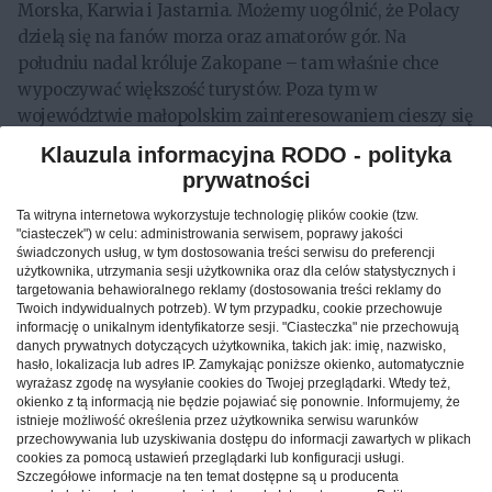
Morska, Karwia i Jastarnia. Możemy uogólnić, że Polacy
dzielą się na fanów morza oraz amatorów gór. Na
południu nadal króluje Zakopane – tam właśnie chce
wypoczywać większość turystów. Poza tym w
województwie małopolskim zainteresowaniem cieszy się
także Szczawnica, Krościenko nad Dunajcem, Krynica-
Klauzula informacyjna RODO - polityka
Zdrój i Białka Tatrzańska. Co ciekawe, Kraków, który w
prywatności
2019 był w TOP 3 miast w Małopolsce, teraz znalazł się
Ta witryna internetowa wykorzystuje technologię plików cookie (tzw.
poza pierwszą dziesiątką! W porównaniu do ubiegłego
"ciasteczek") w celu: administrowania serwisem, poprawy jakości
roku, na Dolnym Śląsku nie widać większych zmian w
świadczonych usług, w tym dostosowania treści serwisu do preferencji
użytkownika, utrzymania sesji użytkownika oraz dla celów statystycznych i
popularnych kierunkach. Turyści nadal wybierają
targetowania behawioralnego reklamy (dostosowania treści reklamy do
wypoczynek w Karpaczu, Szklarskiej Porębie, Kudowie-
Twoich indywidualnych potrzeb). W tym przypadku, cookie przechowuje
Zdroju, Polanicy-Zdroju oraz Wrocławiu. Podobnie na
informację o unikalnym identyfikatorze sesji. "Ciasteczka" nie przechowują
danych prywatnych dotyczących użytkownika, takich jak: imię, nazwisko,
Śląsku – tam wśród najpopularniejszych kurortów ciągle
hasło, lokalizacja lub adres IP. Zamykając poniższe okienko, automatycznie
znajduje się Wisła, Szczyrk, Ustroń, Żywiec oraz Brenna.
wyrażasz zgodę na wysyłanie cookies do Twojej przeglądarki. Wtedy też,
okienko z tą informacją nie będzie pojawiać się ponownie. Informujemy, że
TOP 20 najpopularniejszych miejscowości
istnieje możliwość określenia przez użytkownika serwisu warunków
przechowywania lub uzyskiwania dostępu do informacji zawartych w plikach
cookies za pomocą ustawień przeglądarki lub konfiguracji usługi.
Od czerwca do sierpnia 2020 największym
Szczegółowe informacje na ten temat dostępne są u producenta
zainteresowaniem turystów cieszyło się Zakopane.