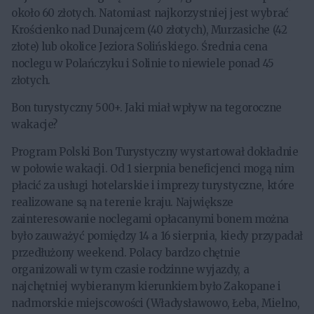
około 60 złotych. Natomiast najkorzystniej jest wybrać
Krościenko nad Dunajcem (40 złotych), Murzasiche (42
złote) lub okolice Jeziora Solińskiego. Średnia cena
noclegu w Polańczyku i Solinie to niewiele ponad 45
złotych.
Bon turystyczny 500+. Jaki miał wpływ na tegoroczne
wakacje?
Program Polski Bon Turystyczny wystartował dokładnie
w połowie wakacji. Od 1 sierpnia beneficjenci mogą nim
płacić za usługi hotelarskie i imprezy turystyczne, które
realizowane są na terenie kraju. Największe
zainteresowanie noclegami opłacanymi bonem można
było zauważyć pomiędzy 14 a 16 sierpnia, kiedy przypadał
przedłużony weekend. Polacy bardzo chętnie
organizowali w tym czasie rodzinne wyjazdy, a
najchętniej wybieranym kierunkiem było Zakopane i
nadmorskie miejscowości (Władysławowo, Łeba, Mielno,