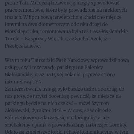
partie Tatr. Mniejszą frekwencję mogły spowodować
prace remontowe, które były prowadzone na niektórych
trasach. W lipcu nową nawierzchnię kładziono między
innymi na dwukilometrowym odcinku drogi do
Morskiego Oka, remontowana była też trasa Myślenickie
Turnie – Kasprowy Wierch oraz Sucha Przełęcz –
Przełęcz Liliowe.
W tym roku Tatrzański Park Narodowy wprowadził nową
usługę, czyli rezerwację parkingu na Palenicy
Białczańskiej oraz na Łysej Polanie, poprzez stronę
internetową TPN.
Zainteresowanie usługą było bardzo duże i docierają do
nas głosy, że turyści doceniają pewność, że miejsce na
parkingu będzie na nich czekać – mówi Szymon
Ziobrowski, dyrektor TPN. – Wiemy, że w okresie
wdrożeniowym zdarzały się niedociągnięcia, ale
słuchaliśmy opinii i wprowadzaliśmy na bieżąco korekty.
Udało się zmniejszyć korki i chaos komunikacyjny w tym