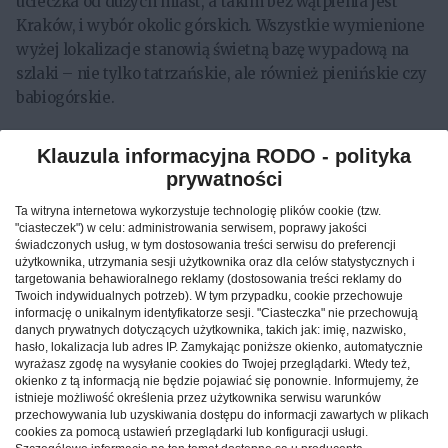
ucieczka od dużych miast, a takim bez wątpienia jest
Kraków, i wybór okolic górskich. Wszystkie wymienione
wyżej lokalizacje stanowią świetną bazę wypadową na
szlaki – nie tylko tatrzańskie, ale również pienińskie czy
babiogórskie.
Zawoja wzbudza zainteresowanie wśród turystów
Klauzula informacyjna RODO - polityka
prywatności
W roku 2020 wysoko na liście zainteresowań turystów
Ta witryna internetowa wykorzystuje technologię plików cookie (tzw.
(10. miejsce) znalazła się Zawoja. Wieś położona jest u
"ciasteczek") w celu: administrowania serwisem, poprawy jakości
stóp Babiej Góry, mieści się tam również siedziba
świadczonych usług, w tym dostosowania treści serwisu do preferencji
użytkownika, utrzymania sesji użytkownika oraz dla celów statystycznych i
Babiogórskiego Parku Narodowego. Ze względu na
targetowania behawioralnego reklamy (dostosowania treści reklamy do
znakomite położenie, stanowi znakomitą bazę wypadową
Twoich indywidualnych potrzeb). W tym przypadku, cookie przechowuje
dla turystów, którzy chcą zdobyć nie tylko Diablaka, ale
informację o unikalnym identyfikatorze sesji. "Ciasteczka" nie przechowują
danych prywatnych dotyczących użytkownika, takich jak: imię, nazwisko,
także eksplorować pasma Policy i Janowca. Warto
hasło, lokalizacja lub adres IP. Zamykając poniższe okienko, automatycznie
również wspomnieć, że Zawoja to największa i
wyrażasz zgodę na wysyłanie cookies do Twojej przeglądarki. Wtedy też,
okienko z tą informacją nie będzie pojawiać się ponownie. Informujemy, że
najdłuższa wieś w Polsce (ciągnie się przez około 18
istnieje możliwość określenia przez użytkownika serwisu warunków
kilometrów), mająca dobrze rozwiniętą bazę noclegową.
przechowywania lub uzyskiwania dostępu do informacji zawartych w plikach
cookies za pomocą ustawień przeglądarki lub konfiguracji usługi.