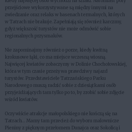
kiedy najwięcej osób wychodzi na szlaki. Natomiast pory
przejściowe wykorzystywane są między innymi na
zwiedzanie oraz relaks w basenach termalnych, których
w Tatrach nie brakuje. Zapełniają się również karczmy,
gdyż większość turystów nie może odmówić sobie
regionalnych przysmaków.
Nie zapominajmy również o porze, kiedy kwitną
krokusowe łąki, co ma miejsce wczesną wiosną.
Najwięcej kwiatów zobaczymy w Dolinie Chochołowskiej,
która w tym czasie przeżywa prawdziwy najazd
turystów. Przedstawiciele Tatrzańskiego Parku
Narodowego muszą radzić sobie z dziesiątkami osób
przyjeżdżających tam tylko po to, by zrobić sobie zdjęcie
wśród kwiatów.
Oczywiście atrakcje małopolskiego nie kończą się na
Tatrach… Mamy tam przecież do wyboru malownicze
Pieniny z pięknym przełomem Dunajca oraz Sokolicą i