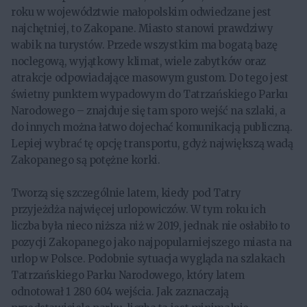
roku w województwie małopolskim odwiedzane jest
najchętniej, to Zakopane. Miasto stanowi prawdziwy
wabik na turystów. Przede wszystkim ma bogatą bazę
noclegową, wyjątkowy klimat, wiele zabytków oraz
atrakcje odpowiadające masowym gustom. Do tego jest
świetny punktem wypadowym do Tatrzańskiego Parku
Narodowego – znajduje się tam sporo wejść na szlaki, a
do innych można łatwo dojechać komunikacją publiczną.
Lepiej wybrać tę opcję transportu, gdyż największą wadą
Zakopanego są potężne korki.
Tworzą się szczególnie latem, kiedy pod Tatry
przyjeżdża najwięcej urlopowiczów. W tym roku ich
liczba była nieco niższa niż w 2019, jednak nie osłabiło to
pozycji Zakopanego jako najpopularniejszego miasta na
urlop w Polsce. Podobnie sytuacja wygląda na szlakach
Tatrzańskiego Parku Narodowego, który latem
odnotował 1 280 604 wejścia. Jak zaznaczają