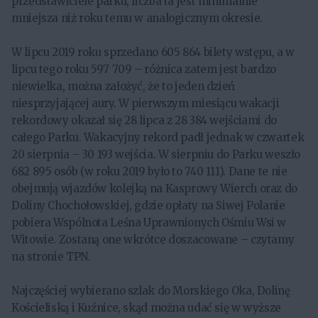
przedstawiciele parku, liczba ta jest minimalnie
mniejsza niż roku temu w analogicznym okresie.
W lipcu 2019 roku sprzedano 605 864 bilety wstępu, a w
lipcu tego roku 597 709 – różnica zatem jest bardzo
niewielka, można założyć, że to jeden dzień
niesprzyjającej aury. W pierwszym miesiącu wakacji
rekordowy okazał się 28 lipca z 28 384 wejściami do
całego Parku. Wakacyjny rekord padł jednak w czwartek
20 sierpnia – 30 193 wejścia. W sierpniu do Parku weszło
682 895 osób (w roku 2019 było to 740 111). Dane te nie
obejmują wjazdów kolejką na Kasprowy Wierch oraz do
Doliny Chochołowskiej, gdzie opłaty na Siwej Polanie
pobiera Wspólnota Leśna Uprawnionych Ośmiu Wsi w
Witowie. Zostaną one wkrótce doszacowane – czytamy
na stronie TPN.
Najczęściej wybierano szlak do Morskiego Oka, Dolinę
Kościeliską i Kuźnice, skąd można udać się w wyższe