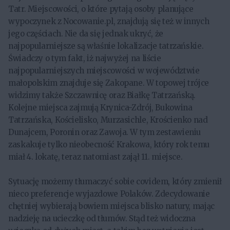
Tatr. Miejscowości, o które pytają osoby planujące
wypoczynek z Nocowanie.pl, znajdują się też w innych
jego częściach. Nie da się jednak ukryć, że
najpopularniejsze są właśnie lokalizacje tatrzańskie.
Świadczy o tym fakt, iż najwyżej na liście
najpopularniejszych miejscowości w województwie
małopolskim znajduje się Zakopane. W topowej trójce
widzimy także Szczawnicę oraz Białkę Tatrzańską.
Kolejne miejsca zajmują Krynica-Zdrój, Bukowina
Tatrzańska, Kościelisko, Murzasichle, Krościenko nad
Dunajcem, Poronin oraz Zawoja. W tym zestawieniu
zaskakuje tylko nieobecność Krakowa, który rok temu
miał 4. lokatę, teraz natomiast zajął 11. miejsce.
Sytuację możemy tłumaczyć sobie covidem, który zmienił
nieco preferencje wyjazdowe Polaków. Zdecydowanie
chętniej wybierają bowiem miejsca blisko natury, mając
nadzieję na ucieczkę od tłumów. Stąd też widoczna