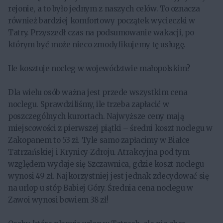
rejonie, a to było jednym z naszych celów. To oznacza
również bardziej komfortowy początek wycieczki w
Tatry. Przyszedł czas na podsumowanie wakacji, po
którym być może nieco zmodyfikujemy tę usługę.
Ile kosztuje nocleg w województwie małopolskim?
Dla wielu osób ważna jest przede wszystkim cena
noclegu. Sprawdziliśmy, ile trzeba zapłacić w
poszczególnych kurortach. Najwyższe ceny mają
miejscowości z pierwszej piątki – średni koszt noclegu w
Zakopanem to 53 zł. Tyle samo zapłacimy w Białce
Tatrzańskiej i Krynicy-Zdroju. Atrakcyjna pod tym
względem wydaje się Szczawnica, gdzie koszt noclegu
wynosi 49 zł. Najkorzystniej jest jednak zdecydować się
na urlop u stóp Babiej Góry. Średnia cena noclegu w
Zawoi wynosi bowiem 38 zł!