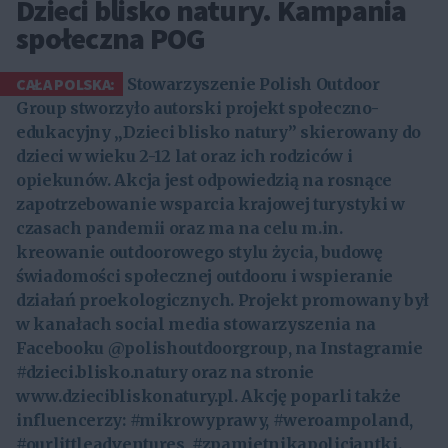
Dzieci blisko natury. Kampania
społeczna POG
CAŁA POLSKA:
Stowarzyszenie Polish Outdoor
Group stworzyło autorski projekt społeczno-
edukacyjny „Dzieci blisko natury” skierowany do
dzieci w wieku 2-12 lat oraz ich rodziców i
opiekunów. Akcja jest odpowiedzią na rosnące
zapotrzebowanie wsparcia krajowej turystyki w
czasach pandemii oraz ma na celu m.in.
kreowanie outdoorowego stylu życia, budowę
świadomości społecznej outdooru i wspieranie
działań proekologicznych. Projekt promowany był
w kanałach social media stowarzyszenia na
Facebooku @polishoutdoorgroup, na Instagramie
#dzieci.blisko.natury oraz na stronie
www.dziecibliskonatury.pl. Akcję poparli także
influencerzy: #mikrowyprawy, #weroampoland,
#ourlittleadventures, #zpamietnikapolicjantki.