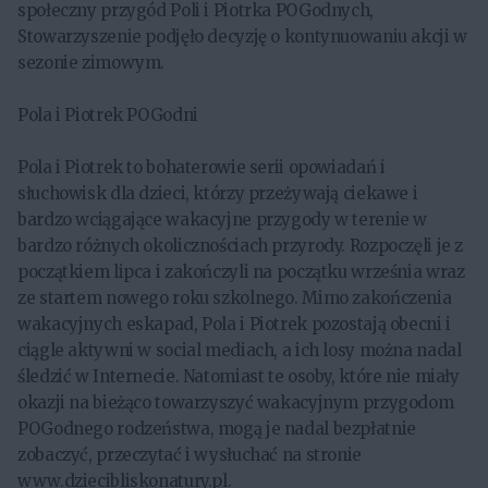
społeczny przygód Poli i Piotrka POGodnych,
Stowarzyszenie podjęło decyzję o kontynuowaniu akcji w
sezonie zimowym.
Pola i Piotrek POGodni
Pola i Piotrek to bohaterowie serii opowiadań i
słuchowisk dla dzieci, którzy przeżywają ciekawe i
bardzo wciągające wakacyjne przygody w terenie w
bardzo różnych okolicznościach przyrody. Rozpoczęli je z
początkiem lipca i zakończyli na początku września wraz
ze startem nowego roku szkolnego. Mimo zakończenia
wakacyjnych eskapad, Pola i Piotrek pozostają obecni i
ciągle aktywni w social mediach, a ich losy można nadal
śledzić w Internecie. Natomiast te osoby, które nie miały
okazji na bieżąco towarzyszyć wakacyjnym przygodom
POGodnego rodzeństwa, mogą je nadal bezpłatnie
zobaczyć, przeczytać i wysłuchać na stronie
www.dziecibliskonatury.pl.