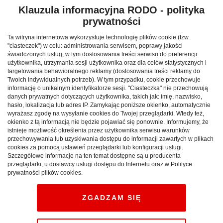
każdego opowiadania dołączany był zestaw zabaw oraz
Klauzula informacyjna RODO - polityka
propozycji animacji czasu wolnego spędzanego z
prywatności
dziećmi. Wykorzystując ideę nauki poprzez zabawę, w
Ta witryna internetowa wykorzystuje technologię plików cookie (tzw.
każdym opowiadaniu podejmowane były także ważne
"ciasteczek") w celu: administrowania serwisem, poprawy jakości
zagadnienia związane z aspektami bezpieczeństwa
świadczonych usług, w tym dostosowania treści serwisu do preferencji
użytkownika, utrzymania sesji użytkownika oraz dla celów statystycznych i
podczas wycieczek i uprawiania różnych aktywności
targetowania behawioralnego reklamy (dostosowania treści reklamy do
sportowych. W ten sposób powstał POGodny Słownik
Twoich indywidualnych potrzeb). W tym przypadku, cookie przechowuje
Bezpiecznych Wakacji, przy tworzeniu którego
informację o unikalnym identyfikatorze sesji. "Ciasteczka" nie przechowują
danych prywatnych dotyczących użytkownika, takich jak: imię, nazwisko,
stowarzyszenie współpracowało z influencerką
hasło, lokalizacja lub adres IP. Zamykając poniższe okienko, automatycznie
#zpamiętnikapolicjantki.
wyrażasz zgodę na wysyłanie cookies do Twojej przeglądarki. Wtedy też,
okienko z tą informacją nie będzie pojawiać się ponownie. Informujemy, że
istnieje możliwość określenia przez użytkownika serwisu warunków
W dostępnym na stronie internetowej słowniku:
przechowywania lub uzyskiwania dostępu do informacji zawartych w plikach
https://dziecibliskonatury.pl/pogodny-slownik-
cookies za pomocą ustawień przeglądarki lub konfiguracji usługi.
Szczegółowe informacje na ten temat dostępne są u producenta
bezpiecznych-wakacji/ podkreślone zostały m.in.
przeglądarki, u dostawcy usługi dostępu do Internetu oraz w Polityce
wszelkie aspekty związane z koniecznością noszenia
prywatności plików cookies.
kasków, świateł oraz odblasków podczas jazdy rowerem.
Znalazły się w nim również zasady bezpiecznego
ZGADZAM SIĘ
zachowania w lesie: o tym, gdzie i jak można legalnie
biwakować, gdzie rozpalać legalnie ogniska oraz jak