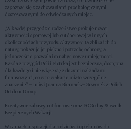
czasu na świeżym powietrzu oraz, co równie istotne,
zapoznać się z zachowaniami proekologicznymi
dostosowanymi do odwiedzanych miejsc.
„W każdej przygodzie rodzeństwo próbuje nowej
aktywności sportowej lub outdoorowej w innych
okolicznościach przyrody. Aktywność ta zbliża ich do
natury, pokazuje jej piękno i potrzebę ochrony, a
jednocześnie pozwala im nabyć nowe umiejętności.
Każda z przygód Poli i Piotrka jest bezpieczna, dostępna
dla każdego i nie wiąże się z dużymi nakładami
finansowymi, co w te wakacje miało szczególne
znaczenie” – mówi Joanna Biernacka-Goworek z Polish
Outdoor Group.
Kreatywne zabawy outdoorowe oraz POGodny Słownik
Bezpiecznych Wakacji
W ramach inspiracji dla rodziców i opiekunów do