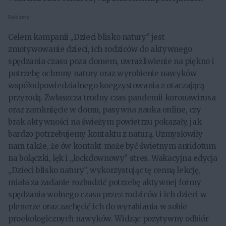
Reklama
Celem kampanii „Dzieci blisko natury” jest
zmotywowanie dzieci, ich rodziców do aktywnego
spędzania czasu poza domem, uwrażliwienie na piękno i
potrzebę ochrony natury oraz wyrobienie nawyków
współodpowiedzialnego koegzystowania z otaczającą
przyrodą. Zwłaszcza trudny czas pandemii koronawirusa
oraz zamknięcie w domu, pasywna nauka online, czy
brak aktywności na świeżym powietrzu pokazały, jak
bardzo potrzebujemy kontaktu z naturą. Uzmysłowiły
nam także, że ów kontakt może być świetnym antidotum
na bolączki, lęk i „lockdownowy” stres. Wakacyjna edycja
„Dzieci blisko natury”, wykorzystując tę cenną lekcję,
miała za zadanie rozbudzić potrzebę aktywnej formy
spędzania wolnego czasu przez rodziców i ich dzieci w
plenerze oraz zachęcić ich do wyrabiania w sobie
proekologicznych nawyków. Widząc pozytywny odbiór