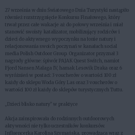
27 września w dniu Światowego Dnia Turystyki nastąpiło
również rozstrzygnięcie Konkursu Finałowego, który
trwał przez całe wakacje aż do połowy września i miał
stanowić swoisty katalizator, mobilizujący rodziców i
dzieci do aktywnego wypoczynku na łonie natury i
relacjonowania swoich poczynań w kanałach social
media Polish Outdoor Group. Organizator przyznał 3
nagrody główne: śpiwór PAJAK Quest Switch, namiot
Fjord Nansen Malaga IV, hamak Lesovik Draka oraz 6
wyróżnień w postaci: 3 voucherów o wartości 100 zł
każdy do sklepu Woda Góry Las oraz 3 voucherów o
wartości 100 zł każdy do sklepów turystycznych Tuttu.
„Dzieci blisko natury” w praktyce
Akcja zainspirowała do rodzinnych outdoorowych
aktywności nie tylko uczestników konkursów.
Influencerka Karolina Szymańska, prowadząca wraz z