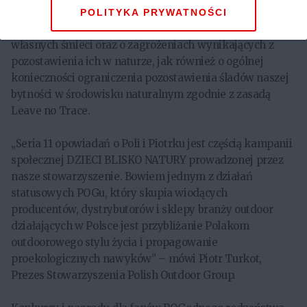
radzić sobie z potrzebami fizjologicznymi w plenerze. Nie
POLITYKA PRYWATNOŚCI
zabrakło także informacji o konieczności zbierania
własnych śmieci oraz o zagrożeniach wynikających z
pozostawienia ich w naturze, jak również o ogólnej
konieczności ograniczenia pozostawienia śladów naszej
bytności w środowisku naturalnym zgodnie z zasadą
Leave no Trace.
„Seria 11 opowiadań o Poli i Piotrku jest częścią kampanii
społecznej DZIECI BLISKO NATURY prowadzonej przez
nasze stowarzyszenie. Bowiem jednym z działań
statusowych POGu, który skupia wiodących
producentów, dystrybutorów i sklepy branży outdoor
działających w Polsce jest przybliżanie Polakom
outdoorowego stylu życia i propagowanie
proekologicznych nawyków” – mówi Piotr Turkot,
Prezes Stowarzyszenia Polish Outdoor Group.