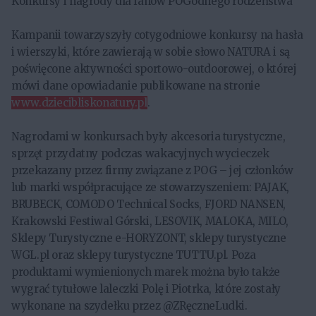
Konkursy i nagrody dla fanów POGodnego rodzeństwa
Kampanii towarzyszyły cotygodniowe konkursy na hasła
i wierszyki, które zawierają w sobie słowo NATURA i są
poświęcone aktywności sportowo-outdoorowej, o której
mówi dane opowiadanie publikowane na stronie
www.dziecibliskonatury.pl
.
Nagrodami w konkursach były akcesoria turystyczne,
sprzęt przydatny podczas wakacyjnych wycieczek
przekazany przez firmy związane z POG – jej członków
lub marki współpracujące ze stowarzyszeniem: PAJAK,
BRUBECK, COMODO Technical Socks, FJORD NANSEN,
Krakowski Festiwal Górski, LESOVIK, MALOKA, MILO,
Sklepy Turystyczne e-HORYZONT, sklepy turystyczne
WGL.pl oraz sklepy turystyczne TUTTU.pl. Poza
produktami wymienionych marek można było także
wygrać tytułowe laleczki Polę i Piotrka, które zostały
wykonane na szydełku przez @ZRęczneLudki.