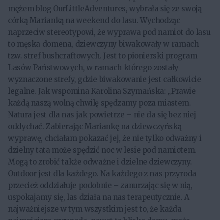
mężem blog OurLittleAdventures, wybrała się ze swoją
córką Marianką na weekend do lasu. Wychodząc
naprzeciw stereotypowi, że wyprawa pod namiot do lasu
to męska domena, dziewczyny biwakowały w ramach
tzw. stref bushcraftowych. Jest to pionierski program
Lasów Państwowych, w ramach którego zostały
wyznaczone strefy, gdzie biwakowanie jest całkowicie
legalne. Jak wspomina Karolina Szymańska: „Prawie
każdą naszą wolną chwilę spędzamy poza miastem.
Natura jest dla nas jak powietrze – nie da się bez niej
oddychać. Zabierając Mariankę na dziewczyńską
wyprawę, chciałam pokazać jej, że nie tylko odważny i
dzielny tata może spędzić noc w lesie pod namiotem.
Mogą to zrobić także odważne i dzielne dziewczyny.
Outdoor jest dla każdego. Na każdego z nas przyroda
przecież oddziałuje podobnie – zanurzając się w nią,
uspokajamy się, las działa na nas terapeutycznie. A
najważniejsze w tym wszystkim jest to, że każda