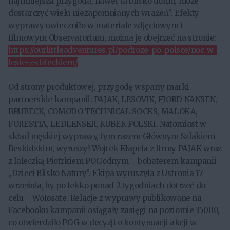
najmniejsza przygoda, nawet ta blisko domu, może
dostarczyć wielu niezapomnianych wrażeń”. Efekty
wyprawy uwieczniło w materiale zdjęciowym i
filmowym Observatorium, można je obejrzeć na stronie:
https://ourlittleadventures.pl/podroze-po-polsce/noc-w-
lesie-z-dzieckiem/
Od strony produktowej, przygodę wsparły marki
partnerskie kampanii: PAJAK, LESOVIK, FJORD NANSEN,
BRUBECK, COMODO TECHNICAL SOCKS, MALOKA,
FORESTIA, LEDLENSER, KUBEK POLSKI. Natomiast w
skład męskiej wyprawy, tym razem Głównym Szlakiem
Beskidzkim, wyruszył Wojtek Kłapcia z firmy PAJAK wraz
z laleczką Piotrkiem POGodnym – bohaterem kampanii
„Dzieci Blisko Natury”. Ekipa wyruszyła z Ustronia 17
września, by po lekko ponad 2 tygodniach dotrzeć do
celu – Wołosate. Relacje z wyprawy publikowane na
Facebooku kampanii osiągały zasięgi na poziomie 35000,
co utwierdziło POG w decyzji o kontynuacji akcji w