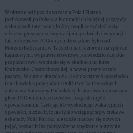
W okresie od lipca do września Pola i Piotrek
podróżowali po Polsce, a kierunek ich kolejnej przygody
wskazywali Internauci, którzy mogli co tydzień wziąć
udział w głosowaniu i wybrać jedną z dwóch destynacji. I
tak rodzeństwo POGodnych dzieciaków było nad
Morzem Bałtyckim, w Tatrach i nad jeziorem, na spływie
kajakowym i wyprawie rowerowej, odwiedziło wiejskie
gospodarstwo i wspinało się w skałkach na Jurze
Krakowsko-Częstochowskiej, a nawet przemierzało
puszczę. W sumie ukazało się 11 edukacyjnych opowiadań
i słuchowisk z przygodami Poli i Piotrka POGodnych
autorstwa Katarzyny Puchalskiej, która również użyczyła
głosu POGodnemu rodzeństwu i nagrała mp3 z
opowiadaniami. Czytając lub wysłuchując wakacyjnych
opowieści, można było nie tylko wciągnąć się w ciekawe
eskapady Poli i Piotrka, ale także nauczyć się nowych
pojęć, poznać kilka pomysłów na spędzanie aktywnie