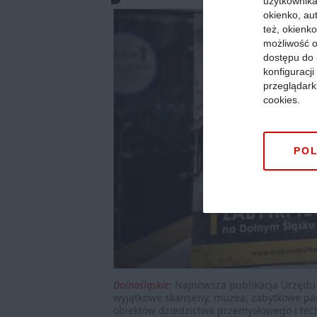
użytkownika,
okienko, au
też, okienko
możliwość o
dostępu do 
konfiguracj
przeglądark
cookies.
POL
Dolnośląskie
:
Najnowsza publikacja Urzędu
wyjątkowe skanseny, muzea, zabytkowe par
obiektów dziedzictwa przemysłowego i tech