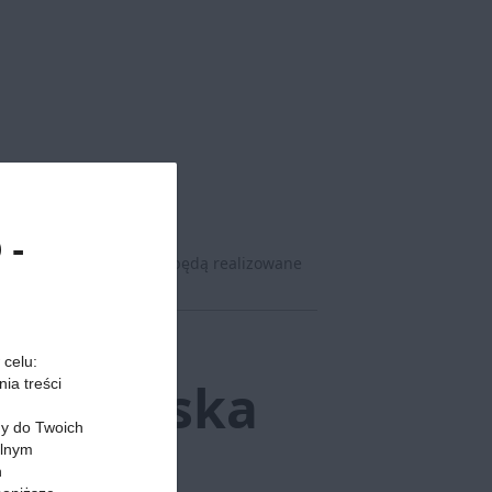
 -
lotnicza Wizz Air. Loty będą realizowane
 celu:
go Śląska
ia treści
my do Twoich
alnym
h