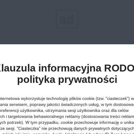
ad
lauzula informacyjna RODO
iczego Wrocław dołącza bułgarskie Burgas. Nowość wprowadza linia 
polityka prywatności
stępne. Dokąd jeszcze będzie można polecieć latem?
Więcej »
nternetowa wykorzystuje technologię plików cookie (tzw. "ciasteczek") w
ków Techniki Dolne
ania serwisem, poprawy jakości świadczonych usług, w tym dostosowan
preferencji użytkownika, utrzymania sesji użytkownika oraz dla celów
ych i targetowania behawioralnego reklamy (dostosowania treści rekla
a
ych potrzeb). W tym przypadku, cookie przechowuje informację o unik
orze sesji. "Ciasteczka" nie przechowują danych prywatnych dotyczącyc