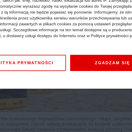
 takich jak: imię, nazwisko, hasło, lokalizacja lub adres IP. Zamykając
tomatycznie wyrażasz zgodę na wysyłanie cookies do Twojej przegląda
 z tą informacją nie będzie pojawiać się ponownie. Informujemy, że istn
kreślenia przez użytkownika serwisu warunków przechowywania lub u
informacji zawartych w plikach cookies za pomocą ustawień przeglądar
i usługi. Szczegółowe informacje na ten temat dostępne są u producent
i, u dostawcy usługi dostępu do Internetu oraz w Polityce prywatności p
ITYKA PRYWATNOŚCI
ZGADZAM SIĘ
 Marszałkowskiego Województwa Dolnośląskiego – Mapa Zabytków T
ki maszynowe, czynne zakłady produkcyjne czy budynki użytecznośc
nicznego! Zabytki związane z kolejnictwem, tradycją górniczą i hut