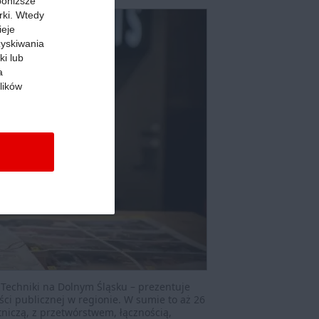
 poniższe
rki. Wtedy
ieje
zyskiwania
ki lub
a
lików
echniki na Dolnym Śląsku – prezentuje
i publicznej w regionie. W sumie to aż 26
niczą, z przetwórstwem, łącznością,