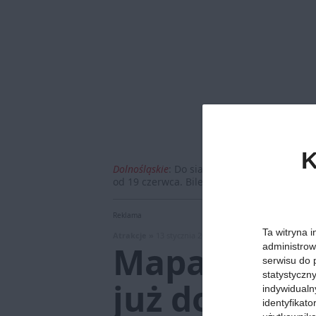
K
Dolnośląskie
:
Do siatki połączeń Portu Lotn
od 19 czerwca. Bilety do Burgas są już do
Reklama
Ta witryna i
Atrakcje »
13 stycznia 2021, godz. 12:17
Mapa Zabyt
administrow
serwisu do 
statystyczn
już dostępn
indywidualn
identyfikat