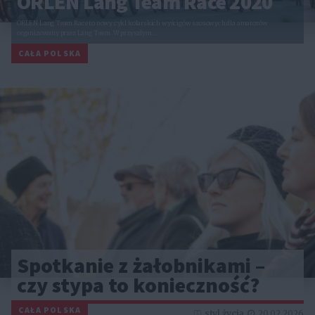
ORLEN Lang Team Race 2020
ORLEN Lang Team Race to nowy cykl kolarskich wyścigów szosowych dla amatorów
organizowany przez Lang Team. W przyszłym…
CAŁA POLSKA
Spotkanie z żałobnikami –
czy stypa to konieczność?
CAŁA POLSKA
styl życia
20.02.2026