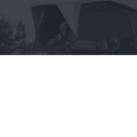
Wszystko, co chciałbyś
wiedzieć o namiotach
dachowych, a boisz się
zapytać
CAŁA POLSKA
styl życia
28.05.2025