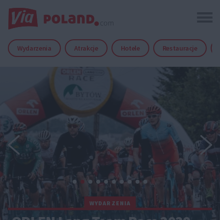
Wydarzenia
Atrakcje
Hotele
Restauracje
WYDARZENIA