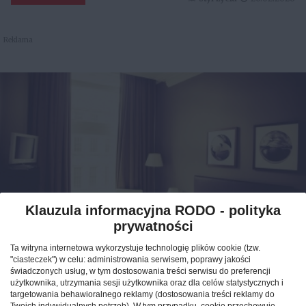
Reklama
Klauzula informacyjna RODO - polityka
prywatności
Jak znaleźć idealny nocleg
Ta witryna internetowa wykorzystuje technologię plików cookie (tzw.
podczas podróży po Polsce?
"ciasteczek") w celu: administrowania serwisem, poprawy jakości
świadczonych usług, w tym dostosowania treści serwisu do preferencji
użytkownika, utrzymania sesji użytkownika oraz dla celów statystycznych i
CAŁA POLSKA
hotele
04.02.2026
targetowania behawioralnego reklamy (dostosowania treści reklamy do
Twoich indywidualnych potrzeb). W tym przypadku, cookie przechowuje