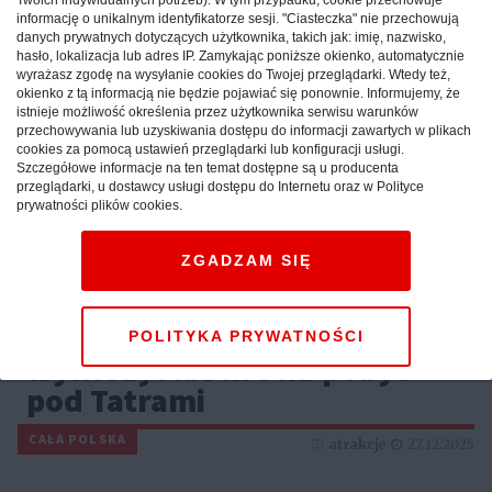
informację o unikalnym identyfikatorze sesji. "Ciasteczka" nie przechowują
danych prywatnych dotyczących użytkownika, takich jak: imię, nazwisko,
hasło, lokalizacja lub adres IP. Zamykając poniższe okienko, automatycznie
wyrażasz zgodę na wysyłanie cookies do Twojej przeglądarki. Wtedy też,
okienko z tą informacją nie będzie pojawiać się ponownie. Informujemy, że
istnieje możliwość określenia przez użytkownika serwisu warunków
przechowywania lub uzyskiwania dostępu do informacji zawartych w plikach
cookies za pomocą ustawień przeglądarki lub konfiguracji usługi.
Szczegółowe informacje na ten temat dostępne są u producenta
przeglądarki, u dostawcy usługi dostępu do Internetu oraz w Polityce
prywatności plików cookies.
ZGADZAM SIĘ
Weekend w górach: sprawdź,
jak maksymalnie
POLITYKA PRYWATNOŚCI
wykorzystać krótki pobyt
pod Tatrami
CAŁA POLSKA
atrakcje
27.12.2025