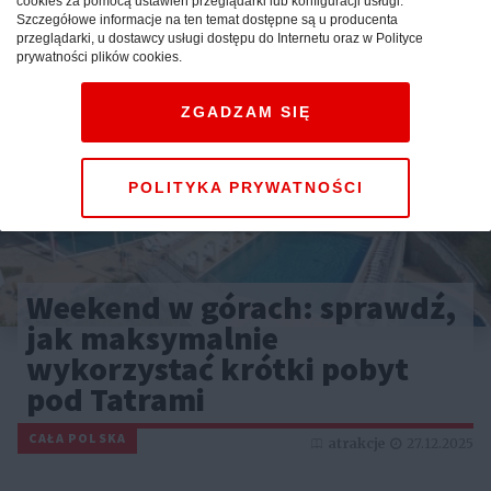
cookies za pomocą ustawień przeglądarki lub konfiguracji usługi.
Szczegółowe informacje na ten temat dostępne są u producenta
przeglądarki, u dostawcy usługi dostępu do Internetu oraz w Polityce
prywatności plików cookies.
ZGADZAM SIĘ
POLITYKA PRYWATNOŚCI
Weekend w górach: sprawdź,
jak maksymalnie
wykorzystać krótki pobyt
pod Tatrami
CAŁA POLSKA
atrakcje
27.12.2025