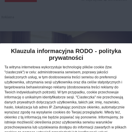
Reklama
Klauzula informacyjna RODO - polityka
prywatności
Ta witryna internetowa wykorzystuje technologię plików cookie (tzw.
"ciasteczek") w celu: administrowania serwisem, poprawy jakości
świadczonych usług, w tym dostosowania treści serwisu do preferencji
użytkownika, utrzymania sesji użytkownika oraz dla celów statystycznych i
targetowania behawioralnego reklamy (dostosowania treści reklamy do
Twoich indywidualnych potrzeb). W tym przypadku, cookie przechowuje
informację o unikalnym identyfikatorze sesji. "Ciasteczka" nie przechowują
Jak znaleźć idealny nocleg
danych prywatnych dotyczących użytkownika, takich jak: imię, nazwisko,
hasło, lokalizacja lub adres IP. Zamykając poniższe okienko, automatycznie
podczas podróży po Polsce?
wyrażasz zgodę na wysyłanie cookies do Twojej przeglądarki. Wtedy też,
okienko z tą informacją nie będzie pojawiać się ponownie. Informujemy, że
istnieje możliwość określenia przez użytkownika serwisu warunków
CAŁA POLSKA
hotele
04.02.2026
przechowywania lub uzyskiwania dostępu do informacji zawartych w plikach