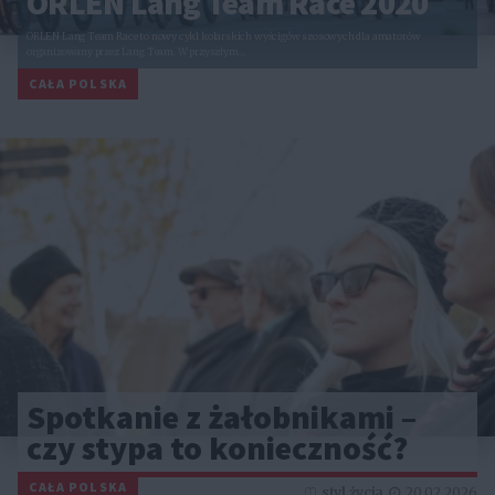
ORLEN Lang Team Race 2020
ORLEN Lang Team Race to nowy cykl kolarskich wyścigów szosowych dla amatorów
organizowany przez Lang Team. W przyszłym…
CAŁA POLSKA
Spotkanie z żałobnikami –
czy stypa to konieczność?
CAŁA POLSKA
styl życia
20.02.2026