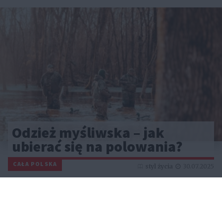
Odzież myśliwska – jak
ubierać się na polowania?
CAŁA POLSKA
styl życia
30.07.2025
Reklama