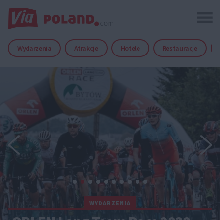
Wydarzenia
Atrakcje
Hotele
Restauracje
WYDARZENIA