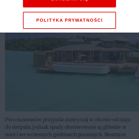
POLITYKA PRYWATNOŚCI
Pora monsunów przypada zazwyczaj w okresie od maja
do sierpnia, jednak opady obserwowane są głównie w
nocy i we wczesnych godzinach porannych. Słusznym