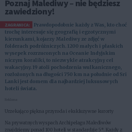
Poznaj Malediwy – nie będziesz
zawiedziony!
ZAGRANICA:
Prawdopodobnie każdy z Was, kto choć
trochę interesuje się geografią i egzotycznymi
kierunkami, kojarzy Malediwy ze zdjęć w
folderach podróżniczych. 1200 małych i płaskich
wysepek rozrzuconych na Oceanie Indyjskim
niczym koraliki, to niezwykle atrakcyjny cel
wakacyjny. 19 atoli pochodzenia wulkanicznego,
rozłożonych na długości 750 km na południe od Sri
Lanki jest domem dla najbardziej luksusowych
hoteli świata.
Reklama
Urzekająco piękna przyroda i ekskluzywne kurorty
Na prywatnych wyspach Archipelagu Malediwów
znajdziemy ponad 100 hoteli w standardzie 5*. Każdy z