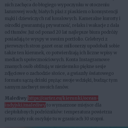
nich zachęca do błogiego wypoczynku w otoczeniu
lazurowej wody, białych plaż z piaskiem o konsystencji
mąki i dziewiczych raf koralowych. Kameralne kurorty i
ośrodki gwarantują prywatność, relaks i wakacje z dala
od tłumów. Już od ponad 20 lat najlepsze biura podróży
posiadają te wyspy w swoim portfolio. Celebryci z
pierwszych stron gazet oraz milionerzy upodobali sobie
także ten kierunek, co potwierdzają ich liczne wpisy w
mediach społecznościowych. Konta Instagramowe
znanych osób obfitują w nieziemsko piękne sesje
zdjęciowe o zachodzie słońce, a gwiazdy światowego
formatu sączą drinki prężąc swoje wdzięki, budząc tym
samym zachwyt swoich fanów.
Malediwy
https://carter.eu/kierunki/ocean-
indyjski/malediwy
to wymarzone miejsce dla
ciepłolubnych podróżników: temperatura powietrza
przez cały rok oscyluje tu w granicach 30 stopni.