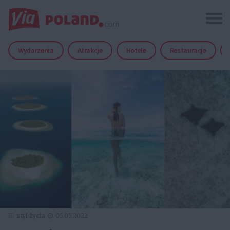
Wydarzenia
Atrakcje
Hotele
Restauracje
styl życia
05.05.2022