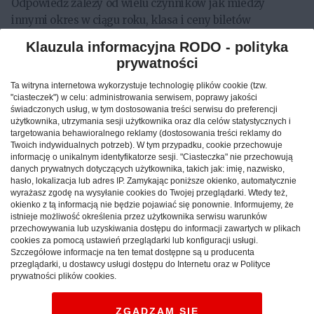
Odpowiedź zależy od wielu czynników jak miedzy
innymi okres w ciągu roku, klasa i ceny biletów
lotniczych, standard hotelu, wybrany rodzaj
Klauzula informacyjna RODO - polityka
zakwaterowania rodzaj transportu jaki wybierzecie ze
prywatności
stolicy Male do waszego hotelu. Wybór odpowiedniego
Ta witryna internetowa wykorzystuje technologię plików cookie (tzw.
hotelu nie jest zawsze oczywisty, jako że Malediwy
"ciasteczek") w celu: administrowania serwisem, poprawy jakości
obfitują w piękne i luksusowe hotele. Warto poczytać
świadczonych usług, w tym dostosowania treści serwisu do preferencji
opinie Klientów na popularnych portalach lub
użytkownika, utrzymania sesji użytkownika oraz dla celów statystycznych i
targetowania behawioralnego reklamy (dostosowania treści reklamy do
skontaktować się z zaufanym biurem podróży, które ma
Twoich indywidualnych potrzeb). W tym przypadku, cookie przechowuje
w ofercie najlepsze i sprawdzone obiekty. Dla osób, które
informację o unikalnym identyfikatorze sesji. "Ciasteczka" nie przechowują
danych prywatnych dotyczących użytkownika, takich jak: imię, nazwisko,
udają się na Malediwy po raz pierwszy szczególnie
hasło, lokalizacja lub adres IP. Zamykając poniższe okienko, automatycznie
atrakcyjne wydają się słynne domki na wodzie, czyli
wyrażasz zgodę na wysyłanie cookies do Twojej przeglądarki. Wtedy też,
bungalowy z tarasami tuż nad ciepłą i krystalicznie
okienko z tą informacją nie będzie pojawiać się ponownie. Informujemy, że
istnieje możliwość określenia przez użytkownika serwisu warunków
czystą taflą Oceanu Indyjskiego. To świetny wybór na
przechowywania lub uzyskiwania dostępu do informacji zawartych w plikach
podróż poślubną. Ze względów bezpieczeństwa na
cookies za pomocą ustawień przeglądarki lub konfiguracji usługi.
Szczegółowe informacje na ten temat dostępne są u producenta
wakacje z dziećmi rekomendowane są komfortowe
przeglądarki, u dostawcy usługi dostępu do Internetu oraz w Polityce
bungalowy na plaży.
prywatności plików cookies.
ZGADZAM SIĘ