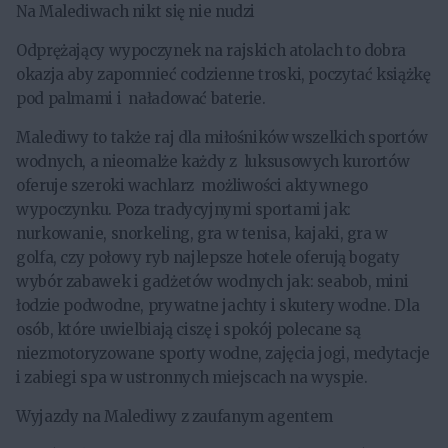
Na Malediwach nikt się nie nudzi
Odprężający wypoczynek na rajskich atolach to dobra
okazja aby zapomnieć codzienne troski, poczytać książkę
pod palmami i naładować baterie.
Malediwy to także raj dla miłośników wszelkich sportów
wodnych, a nieomalże każdy z luksusowych kurortów
oferuje szeroki wachlarz możliwości aktywnego
wypoczynku. Poza tradycyjnymi sportami jak:
nurkowanie, snorkeling, gra w tenisa, kajaki, gra w
golfa, czy połowy ryb najlepsze hotele oferują bogaty
wybór zabawek i gadżetów wodnych jak: seabob, mini
łodzie podwodne, prywatne jachty i skutery wodne. Dla
osób, które uwielbiają ciszę i spokój polecane są
niezmotoryzowane sporty wodne, zajęcia jogi, medytacje
i zabiegi spa w ustronnych miejscach na wyspie.
Wyjazdy na Malediwy z zaufanym agentem