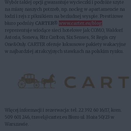
Wybór takiej opcji gwarantuje wycieczki i podróże szyte
na miarę naszych potrzeb, np. nocleg w apartamencie na
łodzi i rejs z piknikiem na bezludnej wyspie. Prestiżowe
biuro podróży
CARTER®
www.carter.eu/blog
reprezentuje wiodące sieci hotelowe jak COMO, Waldorf
Astoria, Soneva, Ritz Carlton, Six Senses, St Regis czy
One&Only. CARTER oferuje luksusowe pakiety wakacyjne
w najbardziej atrakcyjnych stawkach na polskim rynku.
Więcej informacji i rezerwacja: tel. 22 392 60 16/17, kom.
509 601 246, travel@carter.eu Biuro ul. Hoża 50/23 w
Warszawie.