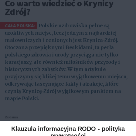
Co warto wiedzieć o Krynicy
Zdrój?
CAŁA POLSKA:
Polskie uzdrowiska pełne są
urokliwych miejsc, lecz jednym z najbardziej
malowniczych i cenionych jest Krynica-Zdrój.
Otoczona przepięknymi Beskidami, ta perła
polskiego zdrowia i urody przyciąga nie tylko
kuracjuszy, ale również miłośników przyrody i
historycznych zabytków. W tym artykule
przyjrzymy się bliżej temu wyjątkowemu miejscu,
odkrywając fascynujące fakty i atrakcje, które
czynią Krynicę-Zdrój wyjątkowym punktem na
mapie Polski.
Reklama
Klauzula informacyjna RODO - polityka
Historia i tradycje w Krynicy-Zdrój
prywatności