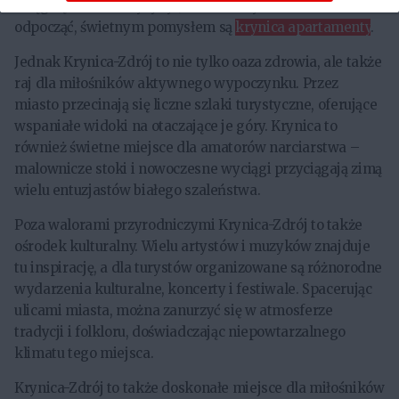
osiągnięciami medycyny. Jeśli chcemy dodatkowo
odpocząć, świetnym pomysłem są
krynica apartamenty
.
Jednak Krynica-Zdrój to nie tylko oaza zdrowia, ale także
raj dla miłośników aktywnego wypoczynku. Przez
miasto przecinają się liczne szlaki turystyczne, oferujące
wspaniałe widoki na otaczające je góry. Krynica to
również świetne miejsce dla amatorów narciarstwa –
malownicze stoki i nowoczesne wyciągi przyciągają zimą
wielu entuzjastów białego szaleństwa.
Poza walorami przyrodniczymi Krynica-Zdrój to także
ośrodek kulturalny. Wielu artystów i muzyków znajduje
tu inspirację, a dla turystów organizowane są różnorodne
wydarzenia kulturalne, koncerty i festiwale. Spacerując
ulicami miasta, można zanurzyć się w atmosferze
tradycji i folkloru, doświadczając niepowtarzalnego
klimatu tego miejsca.
Krynica-Zdrój to także doskonałe miejsce dla miłośników