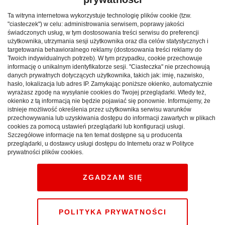
Krynica-Zdrój ma długą i bogatą historię, której korzenie
Ta witryna internetowa wykorzystuje technologię plików cookie (tzw.
sięgają XVIII wieku. To tutaj, w sercu Beskidu
"ciasteczek") w celu: administrowania serwisem, poprawy jakości
Sądeckiego, zaczęto dostrzegać niezwykłe właściwości
świadczonych usług, w tym dostosowania treści serwisu do preferencji
użytkownika, utrzymania sesji użytkownika oraz dla celów statystycznych i
lecznicze miejscowych źródeł. Początkowo były one
targetowania behawioralnego reklamy (dostosowania treści reklamy do
znane jedynie miejscowej ludności, lecz wraz z biegiem
Twoich indywidualnych potrzeb). W tym przypadku, cookie przechowuje
informację o unikalnym identyfikatorze sesji. "Ciasteczka" nie przechowują
lat, sława Krynicy Zdrój rozprzestrzeniła się na całą
danych prywatnych dotyczących użytkownika, takich jak: imię, nazwisko,
Polskę. Dziś miasto to jest jednym z najważniejszych
hasło, lokalizacja lub adres IP. Zamykając poniższe okienko, automatycznie
ośrodków uzdrowiskowych w kraju, przyciągając
wyrażasz zgodę na wysyłanie cookies do Twojej przeglądarki. Wtedy też,
okienko z tą informacją nie będzie pojawiać się ponownie. Informujemy, że
kuracjuszy z różnych zakątków Europy.
istnieje możliwość określenia przez użytkownika serwisu warunków
przechowywania lub uzyskiwania dostępu do informacji zawartych w plikach
Zdrowie i rekreacja w Krynicy-Zdrój
cookies za pomocą ustawień przeglądarki lub konfiguracji usługi.
Szczegółowe informacje na ten temat dostępne są u producenta
Głównym skarbem Krynicy Zdrój są jej unikalne źródła
przeglądarki, u dostawcy usługi dostępu do Internetu oraz w Polityce
prywatności plików cookies.
mineralne. Bogate w cenne mikroelementy i sole
mineralne, te wody są nie tylko pyszne i orzeźwiające,
ZGADZAM SIĘ
ale są także skarbnicą zdrowia. Wiele osób przyjeżdża tu,
aby skorzystać z kąpieli leczniczych, inhalacji czy pijalni
wód mineralnych. Krynica-Zdrój to miejsce, gdzie
POLITYKA PRYWATNOŚCI
tradycyjne metody leczenia łączą się z nowoczesnymi