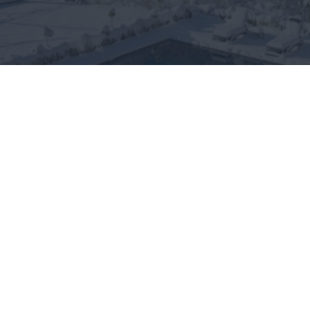
Góry Opawskie i tradycyjna
kuchnia opawska – żywe
dziedzictwo kulturowe
regionu
ZAGRANICA
atrakcje
08.01.2025