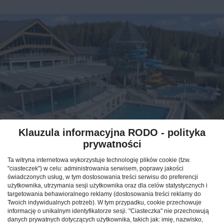
Klauzula informacyjna RODO - polityka
Weekend w górach: sprawdź,
prywatności
jak maksymalnie
Ta witryna internetowa wykorzystuje technologię plików cookie (tzw.
wykorzystać krótki pobyt
"ciasteczek") w celu: administrowania serwisem, poprawy jakości
pod Tatrami
świadczonych usług, w tym dostosowania treści serwisu do preferencji
użytkownika, utrzymania sesji użytkownika oraz dla celów statystycznych i
targetowania behawioralnego reklamy (dostosowania treści reklamy do
CAŁA POLSKA
atrakcje
27.12.2025
Twoich indywidualnych potrzeb). W tym przypadku, cookie przechowuje
informację o unikalnym identyfikatorze sesji. "Ciasteczka" nie przechowują
danych prywatnych dotyczących użytkownika, takich jak: imię, nazwisko,