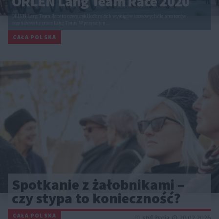
ORLEN Lang Team Race 2020
ORLEN Lang Team Race to nowy cykl kolarskich wyścigów szosowych dla amatorów
organizowany przez Lang Team. W przyszłym…
CAŁA POLSKA
Spotkanie z żałobnikami –
czy stypa to konieczność?
CAŁA POLSKA
styl życia
20.02.2026