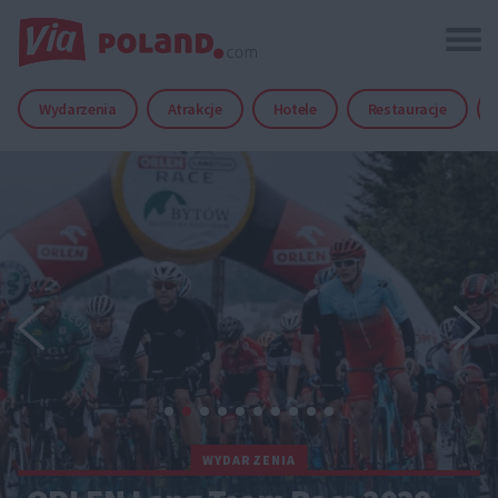
Wydarzenia
Atrakcje
Hotele
Restauracje
WYDARZENIA