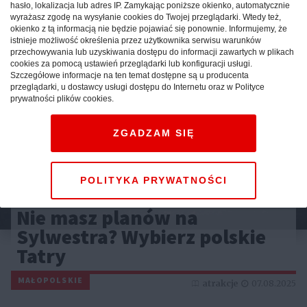
hasło, lokalizacja lub adres IP. Zamykając poniższe okienko, automatycznie
Reklama
wyrażasz zgodę na wysyłanie cookies do Twojej przeglądarki. Wtedy też,
okienko z tą informacją nie będzie pojawiać się ponownie. Informujemy, że
istnieje możliwość określenia przez użytkownika serwisu warunków
przechowywania lub uzyskiwania dostępu do informacji zawartych w plikach
cookies za pomocą ustawień przeglądarki lub konfiguracji usługi.
Szczegółowe informacje na ten temat dostępne są u producenta
przeglądarki, u dostawcy usługi dostępu do Internetu oraz w Polityce
prywatności plików cookies.
ZGADZAM SIĘ
POLITYKA PRYWATNOŚCI
Nie masz planów na
Sylwestra? Wybierz polskie
Tatry
MAŁOPOLSKIE
atrakcje
07.08.2025