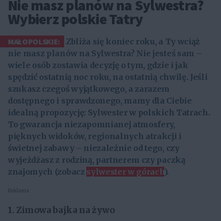
Nie masz planów na Sylwestra?
Wybierz polskie Tatry
MAŁOPOLSKIE:
Zbliża się koniec roku, a Ty wciąż
nie masz planów na Sylwestra? Nie jesteś sam –
wiele osób zostawia decyzję o tym, gdzie i jak
spędzić ostatnią noc roku, na ostatnią chwilę. Jeśli
szukasz czegoś wyjątkowego, a zarazem
dostępnego i sprawdzonego, mamy dla Ciebie
idealną propozycję:
Sylwester w polskich Tatrach
.
To gwarancja niezapomnianej atmosfery,
pięknych widoków, regionalnych atrakcji i
świetnej zabawy – niezależnie od tego, czy
wyjeżdżasz z rodziną, partnerem czy paczką
znajomych (zobacz
sylwester w górach
).
Reklama
1.
Zimowa bajka na żywo