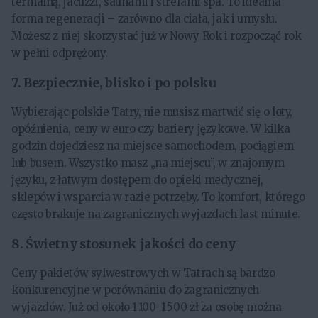
termalną, jacuzzi, saunami i strefami spa. To idealna
forma regeneracji – zarówno dla ciała, jak i umysłu.
Możesz z niej skorzystać już w Nowy Rok i rozpocząć rok
w pełni odprężony.
7.
Bezpiecznie, blisko i po polsku
Wybierając polskie Tatry, nie musisz martwić się o loty,
opóźnienia, ceny w euro czy bariery językowe. W kilka
godzin dojedziesz na miejsce samochodem, pociągiem
lub busem. Wszystko masz „na miejscu”, w znajomym
języku, z łatwym dostępem do opieki medycznej,
sklepów i wsparcia w razie potrzeby. To komfort, którego
często brakuje na zagranicznych wyjazdach last minute.
8.
Świetny stosunek jakości do ceny
Ceny pakietów sylwestrowych w Tatrach są bardzo
konkurencyjne w porównaniu do zagranicznych
wyjazdów. Już od około 1 100–1 500 zł za osobę można