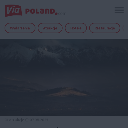
Wydarzenia
Atrakcje
Hotele
Restauracje
atrakcje
07.08.2025