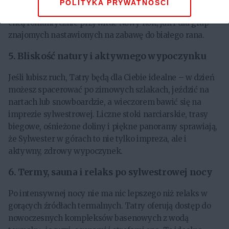
POLITYKA PRYWATNOŚCI
Zakopanem. To doskonały wybór zarówno dla par, które
chcą romantycznie przywitać Nowy Rok, jak i dla grup
znajomych nastawionych na zabawę do białego rana.
5.
Bliskość natury i aktywnego wypoczynku
Jeśli lubisz ruch, Tatry będą dla Ciebie idealne – w dzień
możesz spacerować po zimowych szlakach, jeździć na
nartach lub snowboardzie, a wieczorem bawić się na
imprezie sylwestrowej. Liczne stoki narciarskie, trasy
biegowe, ośnieżone doliny i piękne panoramy sprawiają,
że Sylwester w górach to nie tylko impreza, ale i
aktywny, zdrowy wypoczynek.
6.
Termy, sauna i relaks po sylwestrowej nocy
Po intensywnej nocy nie ma nic lepszego niż relaks w
gorących źródłach termalnych. Tatry oferują dostęp do
nowoczesnych kompleksów basenowych z wodą