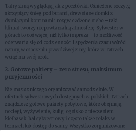
Tatry zimą wyglądają jak z pocztówki. Ośnieżone szczyty,
skrzypiący śnieg pod butami, drewniane domki z
dymiącymi kominami i rozgwieżdżone niebo – taki
klimat tworzy niepowtarzalną atmosferę. Sylwester w
górach to coś więcej niż tylko impreza – to możliwość
oderwania się od codzienności i spędzenia czasu wśród
natury, w otoczeniu prawdziwej zimy, która w Tatrach
wciąż ma swój urok.
2.
Gotowe pakiety – zero stresu, maksimum
przyjemności
Nie musisz niczego organizować samodzielnie. W
ofertach sylwestrowych dostępnych w polskich Tatrach
znajdziesz gotowe pakiety pobytowe, które obejmują
noclegi, wyżywienie, kulig, ognisko z pieczeniem
kiełbasek, bal sylwestrowy i często także relaks w
termach lub dostęp do sauny. Wszystko zorganizowane
od A do Z – wystarczy przyjechać i cieszyć się