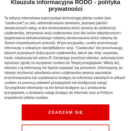
Klauzula informacyjna RODO - polityka
wypoczynkiem.
prywatności
3.
Kulig, ognisko, muzyka i góralska
Ta witryna internetowa wykorzystuje technologię plików cookie (tzw.
gościnność
"ciasteczek") w celu: administrowania serwisem, poprawy jakości
świadczonych usług, w tym dostosowania treści serwisu do preferencji
użytkownika, utrzymania sesji użytkownika oraz dla celów statystycznych i
Nic nie oddaje klimatu Tatr tak dobrze jak kulig z
targetowania behawioralnego reklamy (dostosowania treści reklamy do
pochodniami przez zimowe lasy, zakończony ogniskiem,
Twoich indywidualnych potrzeb). W tym przypadku, cookie przechowuje
informację o unikalnym identyfikatorze sesji. "Ciasteczka" nie przechowują
gorącą herbatą „z prądem” i śpiewem przy
danych prywatnych dotyczących użytkownika, takich jak: imię, nazwisko,
akompaniamencie gitary lub kapeli góralskiej. Takie
hasło, lokalizacja lub adres IP. Zamykając poniższe okienko, automatycznie
atrakcje to nie tylko zabawa, ale i doświadczenie kultury
wyrażasz zgodę na wysyłanie cookies do Twojej przeglądarki. Wtedy też,
okienko z tą informacją nie będzie pojawiać się ponownie. Informujemy, że
regionu. Górale słyną z gościnności, dobrej kuchni i
istnieje możliwość określenia przez użytkownika serwisu warunków
umiejętności organizowania wyjątkowych imprez.
przechowywania lub uzyskiwania dostępu do informacji zawartych w plikach
cookies za pomocą ustawień przeglądarki lub konfiguracji usługi.
Szczegółowe informacje na ten temat dostępne są u producenta
4.
Idealne miejsce dla każdego
przeglądarki, u dostawcy usługi dostępu do Internetu oraz w Polityce
prywatności plików cookies.
Polskie Tatry oferują ogromną różnorodność –
znajdziesz tu zarówno spokojne, kameralne
ZGADZAM SIĘ
miejscowości jak Małe Ciche czy Murzasichle, idealne na
rodzinny wypoczynek, jak i bardziej rozrywkowe
lokalizacje z klubami, karczmami i koncertami w