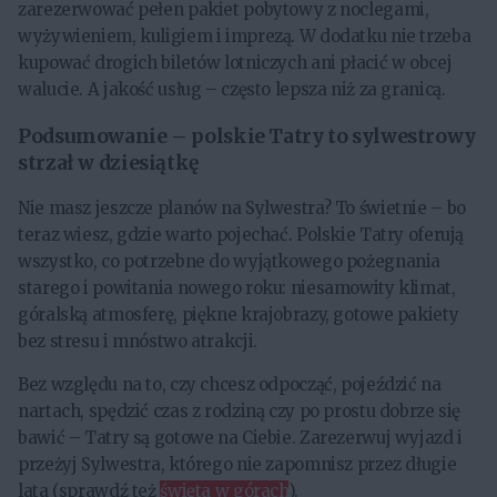
zarezerwować pełen pakiet pobytowy z noclegami,
wyżywieniem, kuligiem i imprezą. W dodatku nie trzeba
kupować drogich biletów lotniczych ani płacić w obcej
walucie. A jakość usług – często lepsza niż za granicą.
Podsumowanie – polskie Tatry to sylwestrowy
strzał w dziesiątkę
Nie masz jeszcze planów na Sylwestra? To świetnie – bo
teraz wiesz, gdzie warto pojechać. Polskie Tatry oferują
wszystko, co potrzebne do wyjątkowego pożegnania
starego i powitania nowego roku: niesamowity klimat,
góralską atmosferę, piękne krajobrazy, gotowe pakiety
bez stresu i mnóstwo atrakcji.
Bez względu na to, czy chcesz odpocząć, pojeździć na
nartach, spędzić czas z rodziną czy po prostu dobrze się
bawić – Tatry są gotowe na Ciebie. Zarezerwuj wyjazd i
przeżyj Sylwestra, którego nie zapomnisz przez długie
lata (sprawdź też
święta w górach
).