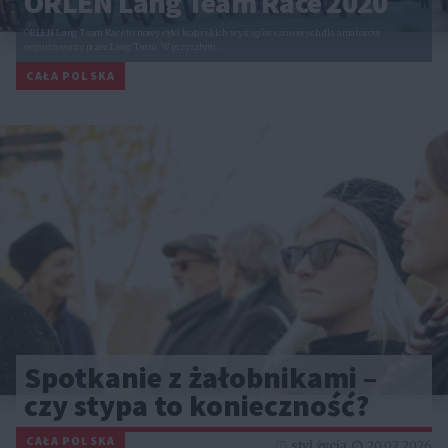
ORLEN Lang Team Race 2020
ORLEN Lang Team Race to nowy cykl kolarskich wyścigów szosowych dla amatorów
organizowany przez Lang Team. W przyszłym…
CAŁA POLSKA
Spotkanie z żałobnikami –
czy stypa to konieczność?
CAŁA POLSKA
styl życia
20.02.2026