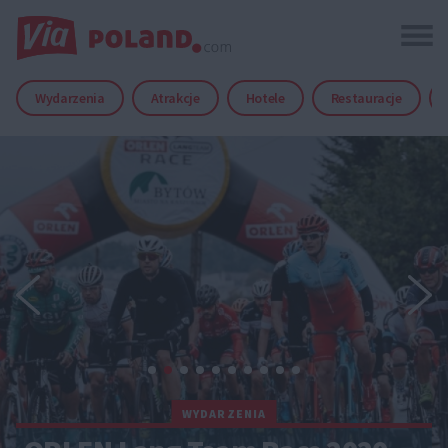
Wydarzenia
Atrakcje
Hotele
Restauracje
WYDARZENIA