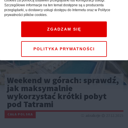
cookies za pomocą ustawień przeglądarki lub konfiguracji usługi.
Szczegółowe informacje na ten temat dostępne są u producenta
przeglądarki, u dostawcy usługi dostępu do Internetu oraz w Polityce
prywatności plików cookies.
ZGADZAM SIĘ
POLITYKA PRYWATNOŚCI
Weekend w górach: sprawdź,
jak maksymalnie
wykorzystać krótki pobyt
pod Tatrami
CAŁA POLSKA
atrakcje
27.12.2025