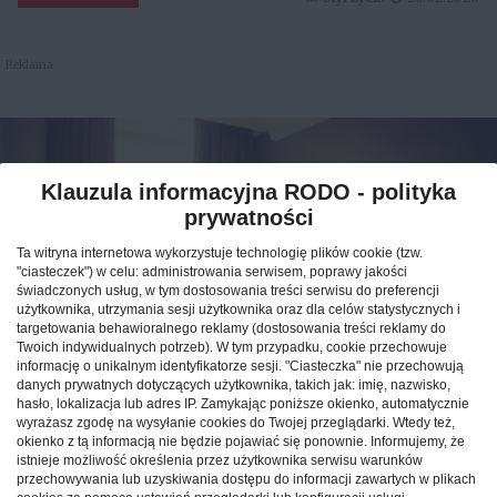
Reklama
Klauzula informacyjna RODO - polityka
prywatności
Ta witryna internetowa wykorzystuje technologię plików cookie (tzw.
"ciasteczek") w celu: administrowania serwisem, poprawy jakości
świadczonych usług, w tym dostosowania treści serwisu do preferencji
użytkownika, utrzymania sesji użytkownika oraz dla celów statystycznych i
targetowania behawioralnego reklamy (dostosowania treści reklamy do
Twoich indywidualnych potrzeb). W tym przypadku, cookie przechowuje
informację o unikalnym identyfikatorze sesji. "Ciasteczka" nie przechowują
Jak znaleźć idealny nocleg
danych prywatnych dotyczących użytkownika, takich jak: imię, nazwisko,
hasło, lokalizacja lub adres IP. Zamykając poniższe okienko, automatycznie
podczas podróży po Polsce?
wyrażasz zgodę na wysyłanie cookies do Twojej przeglądarki. Wtedy też,
okienko z tą informacją nie będzie pojawiać się ponownie. Informujemy, że
istnieje możliwość określenia przez użytkownika serwisu warunków
CAŁA POLSKA
hotele
04.02.2026
przechowywania lub uzyskiwania dostępu do informacji zawartych w plikach