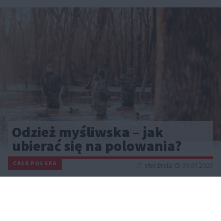
Odzież myśliwska – jak
ubierać się na polowania?
CAŁA POLSKA
styl życia
30.07.2025
Reklama