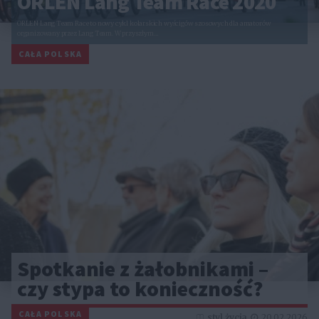
ORLEN Lang Team Race 2020
ORLEN Lang Team Race to nowy cykl kolarskich wyścigów szosowych dla amatorów
organizowany przez Lang Team. W przyszłym…
CAŁA POLSKA
Spotkanie z żałobnikami –
czy stypa to konieczność?
CAŁA POLSKA
styl życia
20.02.2026