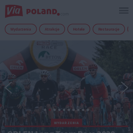
Wydarzenia
Atrakcje
Hotele
Restauracje
WYDARZENIA