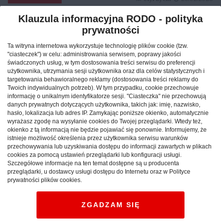
Klauzula informacyjna RODO - polityka
prywatności
Reklama
Ta witryna internetowa wykorzystuje technologię plików cookie (tzw.
"ciasteczek") w celu: administrowania serwisem, poprawy jakości
świadczonych usług, w tym dostosowania treści serwisu do preferencji
użytkownika, utrzymania sesji użytkownika oraz dla celów statystycznych i
targetowania behawioralnego reklamy (dostosowania treści reklamy do
Twoich indywidualnych potrzeb). W tym przypadku, cookie przechowuje
informację o unikalnym identyfikatorze sesji. "Ciasteczka" nie przechowują
danych prywatnych dotyczących użytkownika, takich jak: imię, nazwisko,
hasło, lokalizacja lub adres IP. Zamykając poniższe okienko, automatycznie
wyrażasz zgodę na wysyłanie cookies do Twojej przeglądarki. Wtedy też,
okienko z tą informacją nie będzie pojawiać się ponownie. Informujemy, że
istnieje możliwość określenia przez użytkownika serwisu warunków
przechowywania lub uzyskiwania dostępu do informacji zawartych w plikach
cookies za pomocą ustawień przeglądarki lub konfiguracji usługi.
Szczegółowe informacje na ten temat dostępne są u producenta
Jak znaleźć idealny nocleg
przeglądarki, u dostawcy usługi dostępu do Internetu oraz w Polityce
prywatności plików cookies.
podczas podróży po Polsce?
ZGADZAM SIĘ
CAŁA POLSKA
hotele
04.02.2026