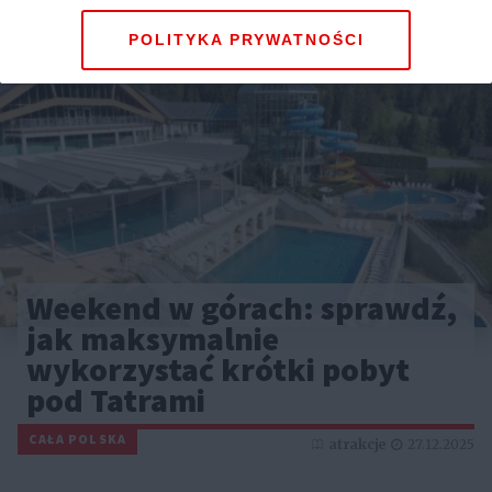
POLITYKA PRYWATNOŚCI
Weekend w górach: sprawdź,
jak maksymalnie
wykorzystać krótki pobyt
pod Tatrami
CAŁA POLSKA
atrakcje
27.12.2025