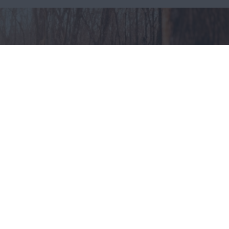
Odzież myśliwska – jak
ubierać się na polowania?
CAŁA POLSKA
styl życia
30.07.2025
Reklama