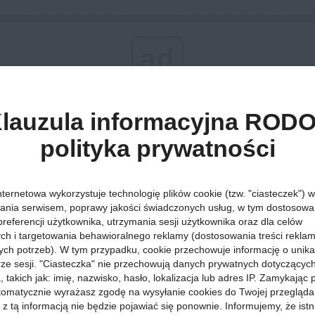
ad
Styl życia »
20 kwietnia 2022, godz. 17:40
lauzula informacyjna RODO
Jak wybrać na
polityka prywatności
Cała Polska
:
Śmierć bliskiej osoby zawsze wywołuje em
funkcjonować i zastanawiać się nad organizacją pogr
jednak dość istotny i mimo wszystko warto poświęcić n
nternetowa wykorzystuje technologię plików cookie (tzw. "ciasteczek") w
ania serwisem, poprawy jakości świadczonych usług, w tym dostosowan
preferencji użytkownika, utrzymania sesji użytkownika oraz dla celów
ych i targetowania behawioralnego reklamy (dostosowania treści rekla
ych potrzeb). W tym przypadku, cookie przechowuje informację o unik
orze sesji. "Ciasteczka" nie przechowują danych prywatnych dotyczącyc
 takich jak: imię, nazwisko, hasło, lokalizacja lub adres IP. Zamykając
jsze informacje
tomatycznie wyrażasz zgodę na wysyłanie cookies do Twojej przegląda
 z tą informacją nie będzie pojawiać się ponownie. Informujemy, że istn
y zawsze jest bardzo emocjonującym i smutnym wydarzeniem. Z dr