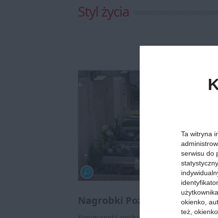
Styl życia
K
Ta witryna i
administrow
serwisu do 
statystyczn
indywidualn
identyfikat
użytkownika,
Nagrobki Poznań - najważnie
okienko, au
też, okienko
Konieczność pochowania bliskiej nam osob