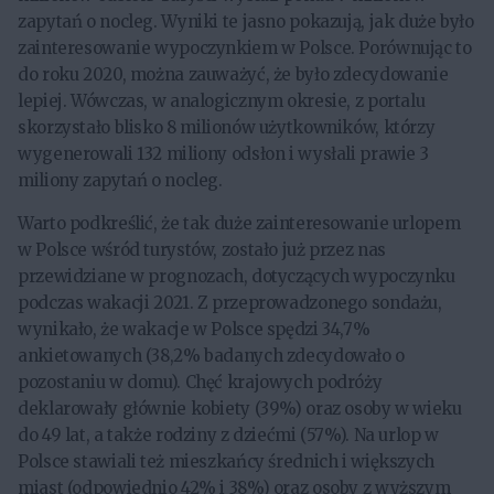
zapytań o nocleg. Wyniki te jasno pokazują, jak duże było
zainteresowanie wypoczynkiem w Polsce. Porównując to
do roku 2020, można zauważyć, że było zdecydowanie
lepiej. Wówczas, w analogicznym okresie, z portalu
skorzystało blisko 8 milionów użytkowników, którzy
wygenerowali 132 miliony odsłon i wysłali prawie 3
miliony zapytań o nocleg.
Warto podkreślić, że tak duże zainteresowanie urlopem
w Polsce wśród turystów, zostało już przez nas
przewidziane w prognozach, dotyczących wypoczynku
podczas wakacji 2021. Z przeprowadzonego sondażu,
wynikało, że wakacje w Polsce spędzi 34,7%
ankietowanych (38,2% badanych zdecydowało o
pozostaniu w domu). Chęć krajowych podróży
deklarowały głównie kobiety (39%) oraz osoby w wieku
do 49 lat, a także rodziny z dziećmi (57%). Na urlop w
Polsce stawiali też mieszkańcy średnich i większych
miast (odpowiednio 42% i 38%) oraz osoby z wyższym