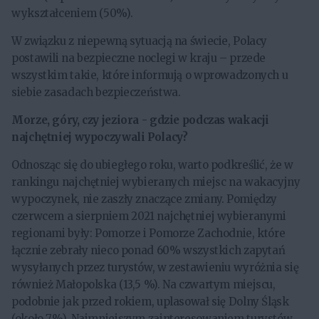
wykształceniem (50%).
W związku z niepewną sytuacją na świecie, Polacy
postawili na bezpieczne noclegi w kraju – przede
wszystkim takie, które informują o wprowadzonych u
siebie zasadach bezpieczeństwa.
Morze, góry, czy jeziora - gdzie podczas wakacji
najchętniej wypoczywali Polacy?
Odnosząc się do ubiegłego roku, warto podkreślić, że w
rankingu najchętniej wybieranych miejsc na wakacyjny
wypoczynek, nie zaszły znaczące zmiany. Pomiędzy
czerwcem a sierpniem 2021 najchętniej wybieranymi
regionami były: Pomorze i Pomorze Zachodnie, które
łącznie zebrały nieco ponad 60% wszystkich zapytań
wysyłanych przez turystów, w zestawieniu wyróżnia się
również Małopolska (13,5 %). Na czwartym miejscu,
podobnie jak przed rokiem, uplasował się Dolny Śląsk
(około 7%). Najmniejszym zainteresowaniem turystów