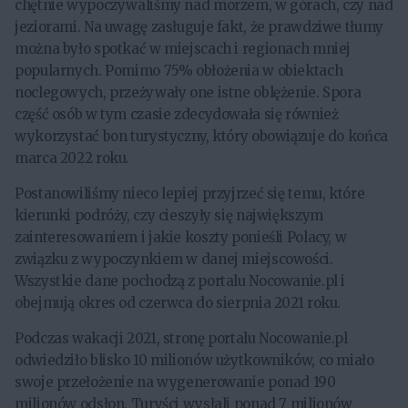
chętnie wypoczywaliśmy nad morzem, w górach, czy nad
jeziorami. Na uwagę zasługuje fakt, że prawdziwe tłumy
można było spotkać w miejscach i regionach mniej
popularnych. Pomimo 75% obłożenia w obiektach
noclegowych, przeżywały one istne oblężenie. Spora
część osób w tym czasie zdecydowała się również
wykorzystać bon turystyczny, który obowiązuje do końca
marca 2022 roku.
Postanowiliśmy nieco lepiej przyjrzeć się temu, które
kierunki podróży, czy cieszyły się największym
zainteresowaniem i jakie koszty ponieśli Polacy, w
związku z wypoczynkiem w danej miejscowości.
Wszystkie dane pochodzą z portalu Nocowanie.pl i
obejmują okres od czerwca do sierpnia 2021 roku.
Podczas wakacji 2021, stronę portalu Nocowanie.pl
odwiedziło blisko 10 milionów użytkowników, co miało
swoje przełożenie na wygenerowanie ponad 190
milionów odsłon. Turyści wysłali ponad 7 milionów