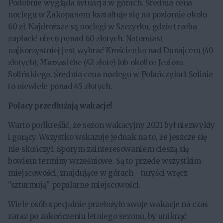
Podobnie wygląda sytuacja w górach. Średnia cena
noclegu w Zakopanem kształtuje się na poziomie około
60 zł. Najdroższe są noclegi w Szczyrku, gdzie trzeba
zapłacić nieco ponad 60 złotych. Natomiast
najkorzystniej jest wybrać Krościenko nad Dunajcem (40
złotych), Murzasiche (42 złote) lub okolice Jeziora
Solińskiego. Średnia cena noclegu w Polańczyku i Solinie
to niewiele ponad 45 złotych.
Polacy przedłużają wakacje!
Warto podkreślić, że sezon wakacyjny 2021 był niezwykły
i gorący. Wszystko wskazuje jednak na to, że jeszcze się
nie skończył. Sporym zainteresowaniem cieszą się
bowiem terminy wrześniowe. Są to przede wszystkim
miejscowości, znajdujące w górach - turyści wręcz
"szturmują" popularne miejscowości.
Wiele osób specjalnie przełożyło swoje wakacje na czas
zaraz po zakończeniu letniego sezonu, by uniknąć