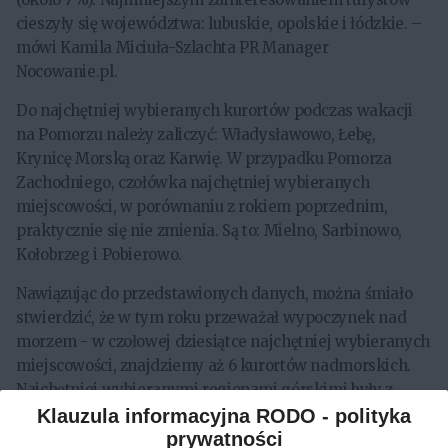
cieszyły się województwa: lubuskie, opolskie i łódzkie. –
mówi Kamila Miciuła-Szlachta PR Manager
Nocowanie.pl.
Do najchętniej wybieranych kurortów podczas wakacji
na Pomorzu należy zaliczyć: Władysławowo, Łebę,
Krynicę Morską oraz Karwię. W przypadku Pomorza
Zachodniego, czołówka najchętniej wybieranych
miejscowości, w porównaniu z rokiem poprzednim,
praktycznie się nie zmienia. Są to: Mielno, Sarbinowo,
Kołobrzeg i Pobierowo.
Nawiązując do przedstawionych danych, można śmiało
stwierdzić, że w tym roku przeważał wypoczynek nad
morzem - w czołowej dziesiątce najchętniej wybieranych
miejscowości, znajdziemy aż 6 kurortów nadmorskich.
Najchętniej wybieranymi regionami górskimi były z
kolei Tatry, przede wszystkim Zakopane, dalej
Klauzula informacyjna RODO - polityka
prywatności
Karkonosze i Karpacz oraz Bieszczady – tu głównie