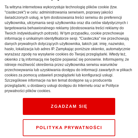
Polańczyk i Solina, w których większość osób
Ta witryna internetowa wykorzystuje technologię plików cookie (tzw.
wypoczywała również nad wodą - dodaje ekspert
"ciasteczek") w celu: administrowania serwisem, poprawy jakości
świadczonych usług, w tym dostosowania treści serwisu do preferencji
Nocowanie.pl.
użytkownika, utrzymania sesji użytkownika oraz dla celów statystycznych i
targetowania behawioralnego reklamy (dostosowania treści reklamy do
Zakopane nie jest jedynym popularnym miejscem na
Twoich indywidualnych potrzeb). W tym przypadku, cookie przechowuje
wypoczynek w Małopolsce - turyści chętnie wybierali
informację o unikalnym identyfikatorze sesji. "Ciasteczka" nie przechowują
danych prywatnych dotyczących użytkownika, takich jak: imię, nazwisko,
również takie miejscowości, jak: Szczawnica, Krynica-
hasło, lokalizacja lub adres IP. Zamykając poniższe okienko, automatycznie
Zdrój, czy Białka Tatrzańska. To, co rzuca się w oczy, to na
wyrażasz zgodę na wysyłanie cookies do Twojej przeglądarki. Wtedy też,
okienko z tą informacją nie będzie pojawiać się ponownie. Informujemy, że
pewno odległa pozycja Krakowa, który podobnie, jak
istnieje możliwość określenia przez użytkownika serwisu warunków
przed rokiem, znalazł się na dalszej pozycji.
przechowywania lub uzyskiwania dostępu do informacji zawartych w plikach
cookies za pomocą ustawień przeglądarki lub konfiguracji usługi.
Na Dolnym Śląsku, najchętniej wybierane były Karpacz,
Szczegółowe informacje na ten temat dostępne są u producenta
przeglądarki, u dostawcy usługi dostępu do Internetu oraz w Polityce
Szklarska Poręba, czy Kudowa-Zdrój oraz Wrocław. Ze
prywatności plików cookies.
zbliżoną listą mieliśmy do czynienia w roku ubiegłym.
Podobnie, jak w przypadku Śląska, w którym przede
ZGADZAM SIĘ
wszystkim królowały miejscowości, znajdujące się w
Beskidzie Śląskim - tj. Wisła, Żywiec, Ustroń, Szczyrk,
Brenna.
POLITYKA PRYWATNOŚCI