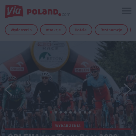
Wydarzenia
Atrakcje
Hotele
Restauracje
WYDARZENIA