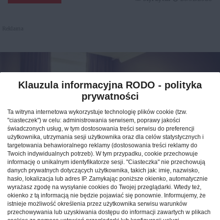
Reklama
Klauzula informacyjna RODO - polityka
prywatności
Ta witryna internetowa wykorzystuje technologię plików cookie (tzw.
"ciasteczek") w celu: administrowania serwisem, poprawy jakości
świadczonych usług, w tym dostosowania treści serwisu do preferencji
użytkownika, utrzymania sesji użytkownika oraz dla celów statystycznych i
targetowania behawioralnego reklamy (dostosowania treści reklamy do
Twoich indywidualnych potrzeb). W tym przypadku, cookie przechowuje
informację o unikalnym identyfikatorze sesji. "Ciasteczka" nie przechowują
Jak znaleźć idealny nocleg
danych prywatnych dotyczących użytkownika, takich jak: imię, nazwisko,
hasło, lokalizacja lub adres IP. Zamykając poniższe okienko, automatycznie
podczas podróży po Polsce?
wyrażasz zgodę na wysyłanie cookies do Twojej przeglądarki. Wtedy też,
okienko z tą informacją nie będzie pojawiać się ponownie. Informujemy, że
istnieje możliwość określenia przez użytkownika serwisu warunków
CAŁA POLSKA
hotele
04.02.2026
przechowywania lub uzyskiwania dostępu do informacji zawartych w plikach