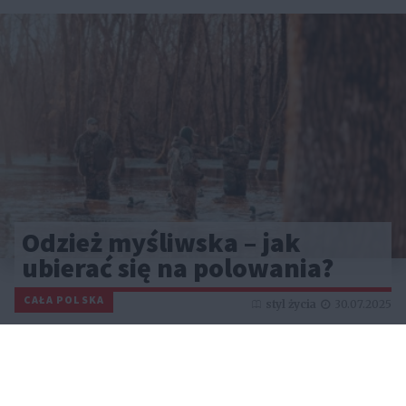
Odzież myśliwska – jak
ubierać się na polowania?
CAŁA POLSKA
styl życia
30.07.2025
Reklama