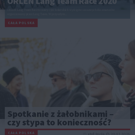
ORLEN Lang Team Race 2020
ORLEN Lang Team Race to nowy cykl kolarskich wyścigów szosowych dla amatorów
organizowany przez Lang Team. W przyszłym…
CAŁA POLSKA
Spotkanie z żałobnikami –
czy stypa to konieczność?
CAŁA POLSKA
styl życia
20.02.2026