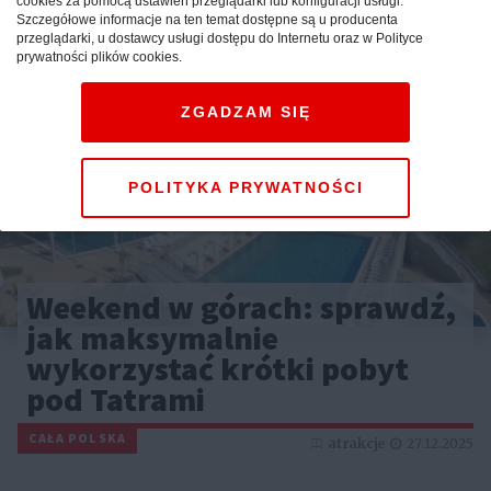
cookies za pomocą ustawień przeglądarki lub konfiguracji usługi.
Szczegółowe informacje na ten temat dostępne są u producenta
przeglądarki, u dostawcy usługi dostępu do Internetu oraz w Polityce
prywatności plików cookies.
ZGADZAM SIĘ
POLITYKA PRYWATNOŚCI
Weekend w górach: sprawdź,
jak maksymalnie
wykorzystać krótki pobyt
pod Tatrami
CAŁA POLSKA
atrakcje
27.12.2025