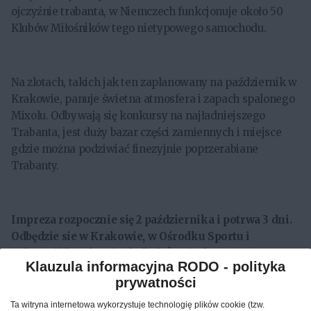
ojczyźnie trabanta, w Niemczech funkcjonuje około 50
Klubów Miłośników tego nietypowego samochodu.
Na zlotach, takich jak ten zaplanowany na październik w
Krakowie, panuje świetna atmosfera i zapach spalonego
Mixolu. Odbywają się konkursy na najładniejszego
Trabanta, jest duży bazar części zamiennych i miejsce
gdzie można podziwiać finezyjnie poprzerabiane
Trabanty.
Impreza rozpocznie się 2 października i potrwa 3 dni.
Odbędzie sie w Krakowie, w Ośrodku Sportu i
Rekreacji "Krakowianka", ul. Żywiecka-Boczna 2
Klauzula informacyjna RODO - polityka
Plan zlotu:
prywatności
Ta witryna internetowa wykorzystuje technologię plików cookie (tzw.