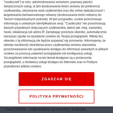
"ciasteczek") w celu: administrowania serwisem, poprawy jakości
Piątek 2.X.2009
świadczonych usług, w tym dostosowania treści serwisu do preferencji
- przyjazd uczestników do Ośrodka Sportu i Rekreacji
użytkownika, utrzymania sesji użytkownika oraz dla celów statystycznych i
targetowania behawioralnego reklamy (dostosowania treści reklamy do
Krakowianka
Twoich indywidualnych potrzeb). W tym przypadku, cookie przechowuje
- od godziny 14.00 rejestracja uczestników
informację o unikalnym identyfikatorze sesji. "Ciasteczka" nie przechowują
danych prywatnych dotyczących użytkownika, takich jak: imię, nazwisko,
(zarejestrować się można każdego dnia, właściwie o
hasło, lokalizacja lub adres IP. Zamykając poniższe okienko, automatycznie
każdej porze) i rozlokowanie do zarezerwowanych
wyrażasz zgodę na wysyłanie cookies do Twojej przeglądarki. Wtedy też,
pokoi/domków
okienko z tą informacją nie będzie pojawiać się ponownie. Informujemy, że
istnieje możliwość określenia przez użytkownika serwisu warunków
- możliwość przeprowadzenia mini giełdy części
przechowywania lub uzyskiwania dostępu do informacji zawartych w plikach
- nocne ognisko
cookies za pomocą ustawień przeglądarki lub konfiguracji usługi.
Szczegółowe informacje na ten temat dostępne są u producenta
przeglądarki, u dostawcy usługi dostępu do Internetu oraz w Polityce
prywatności plików cookies.
Sobota 3.X.2009
- poranek, pobudka, czas wolny,
ZGADZAM SIĘ
- 9.30 zbiórka w Ośrodku Sportu i Rekreacji Krakowianka,
podział uczestników na grupy i wyjazd do Podgórza
POLITYKA PRYWATNOŚCI
- od 10.30 impreza na Rynku Podgórskim
wybór najznakomitszych Trabantów w 3 kategoriach:
*rustTRABI - najbardziej szczurowy Trabant