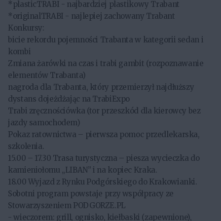
*plasticTRABI - najbardziej plastikowy Trabant
*originalTRABI - najlepiej zachowany Trabant
Konkursy:
bicie rekordu pojemności Trabanta w kategorii sedan i
kombi
Zmiana żarówki na czas i trabi gambit (rozpoznawanie
elementów Trabanta)
nagroda dla Trabanta, który przemierzył najdłuższy
dystans dojeżdżając na TrabiExpo
Trabi zręcznościówka (tor przeszkód dla kierowcy bez
jazdy samochodem)
Pokaz ratownictwa – pierwsza pomoc przedlekarska,
szkolenia.
15.00 – 17.30 Trasa turystyczna – piesza wycieczka do
kamieniołomu „LIBAN” i na kopiec Kraka.
18.00 Wyjazd z Rynku Podgórskiego do Krakowianki.
Sobotni program powstaje przy współpracy ze
Stowarzyszeniem PODGORZE.PL
- wieczorem: grill, ognisko, kiełbaski (zapewnione),