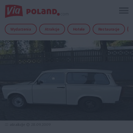
Wydarzenia
Atrakcje
Hotele
Restauracje
atrakcje
28.09.2009