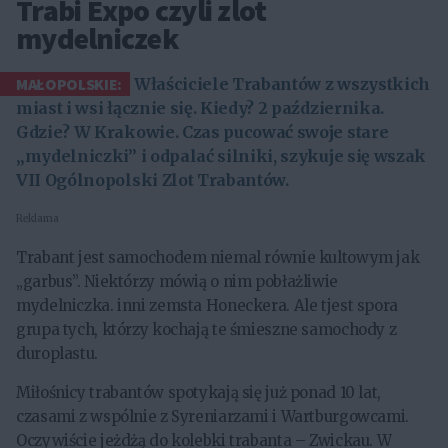
Trabi Expo czyli zlot
mydelniczek
MAŁOPOLSKIE:
Właściciele Trabantów z wszystkich
miast i wsi łącznie się. Kiedy? 2 października.
Gdzie? W Krakowie. Czas pucować swoje stare
„mydelniczki” i odpalać silniki, szykuje się wszak
VII Ogólnopolski Zlot Trabantów.
Reklama
Trabant jest samochodem niemal równie kultowym jak
„garbus”. Niektórzy mówią o nim pobłażliwie
mydelniczka. inni zemsta Honeckera. Ale tjest spora
grupa tych, którzy kochają te śmieszne samochody z
duroplastu.
Miłośnicy trabantów spotykają się już ponad 10 lat,
czasami z wspólnie z Syreniarzami i Wartburgowcami.
Oczywiście jeżdżą do kolebki trabanta – Zwickau. W