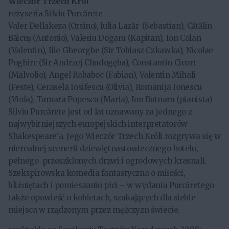
Wieczór Trzech Król
reżyseria Silviu Purcărete
Valer Dellakeza (Orsino), Iulia Lazăr (Sebastian), Cătălin
Băicuş (Antonio), Valeriu Dogaru (Kapitan), Ion Colan
(Valentin), Ilie Gheorghe (Sir Tobiasz Czkawka), Nicolae
Poghirc (Sir Andrzej Chudogęba), Constantin Cicort
(Malvolio), Angel Rababoc (Fabian), Valentin Mihali
(Feste), Cerasela Iosifescu (Olivia), Romaniţa Ionescu
(Viola), Tamara Popescu (Maria), Ion Butnaru (pianista)
Silviu Purcărete jest od lat uznawany za jednego z
najwybitniejszych europejskich interpretatorów
Shakespeare'a. Jego Wieczór Trzech Króli rozgrywa się w
nierealnej scenerii dziewiętnastowiecznego hotelu,
pełnego przeszklonych drzwi i ogrodowych krasnali.
Szekspirowska komedia fantastyczna o miłości,
bliźniętach i pomieszaniu płci – w wydaniu Purcăretego
także opowieść o kobietach, szukających dla siebie
miejsca w rządzonym przez mężczyzn świecie.