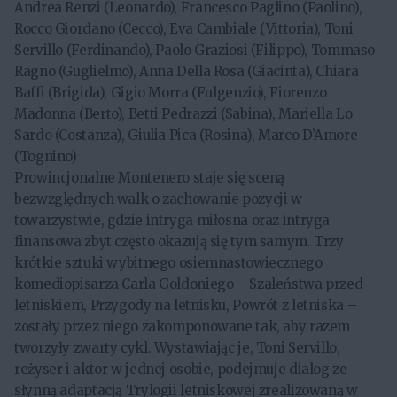
Andrea Renzi (Leonardo), Francesco Paglino (Paolino),
Rocco Giordano (Cecco), Eva Cambiale (Vittoria), Toni
Servillo (Ferdinando), Paolo Graziosi (Filippo), Tommaso
Ragno (Guglielmo), Anna Della Rosa (Giacinta), Chiara
Baffi (Brigida), Gigio Morra (Fulgenzio), Fiorenzo
Madonna (Berto), Betti Pedrazzi (Sabina), Mariella Lo
Sardo (Costanza), Giulia Pica (Rosina), Marco D’Amore
(Tognino)
Prowincjonalne Montenero staje się sceną
bezwzględnych walk o zachowanie pozycji w
towarzystwie, gdzie intryga miłosna oraz intryga
finansowa zbyt często okazują się tym samym. Trzy
krótkie sztuki wybitnego osiemnastowiecznego
komediopisarza Carla Goldoniego – Szaleństwa przed
letniskiem, Przygody na letnisku, Powrót z letniska –
zostały przez niego zakomponowane tak, aby razem
tworzyły zwarty cykl. Wystawiając je, Toni Servillo,
reżyser i aktor w jednej osobie, podejmuje dialog ze
słynną adaptacją Trylogii letniskowej zrealizowaną w