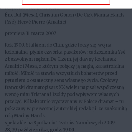
Podział południa
reżyseria Yves Beaunesne
Éric Ruf (Mesa), Christian Gonon (De Ciz), Marina Hands
(Ysé), Hervé Pierre (Amalric)
premiera 31 marca 2007
Rok 1900. Statkiem do Chin, gdzie toczy się wojna
kolonialna, płynie czwórka pasażerów: cudzoziemka Ysé
z bezwolnym mężem De Cizem, jej dawny kochanek
Amalric i Mesa, z którym połączy ją nagła, katastrofalna
miłość. Miłość ta stawia wszystkich bohaterów przed
pytaniem o ostateczny sens własnego życia. Czołowy
francuski dramatopisarz XX wieku napisał współczesną
wersję mitu Tristana i Izoldy pod wpływem własnych
przeżyć. Kilkakrotnie wystawiany w Polsce dramat – tu
pokazany w pierwotnej autorskiej redakcji, ze znakomitą
rolą Mariny Hands.
spektakle na Spotkaniu Teatrów Narodowych 2009:
28, 29 października, godz. 19.00