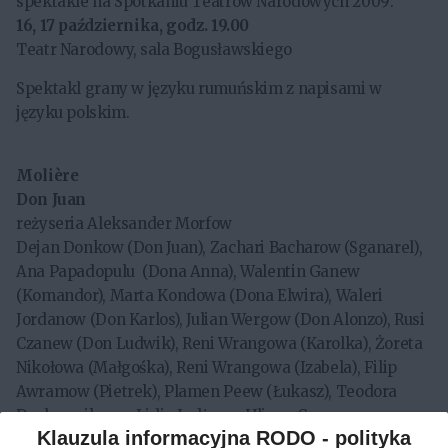
spektakle na Spotkaniu Teatrów Narodowych 2009:
16, 17 października, godz. 19.00
Teatr Narodowy, sala Bogusławskiego
Spektakl grany w języku rumuńskim z napisami w
języku polskim.
Molière
Don Juan
reżyseria Aleksander Morfow
Dejan Donkow (Don Juan), Zachari Bacharow (Sganarel),
Ana Papadopulu (Dona Anna), Walentin Ganew
(Komandor), Marta Kondowa (Dona Elwira), Waleri
Jordanow (Don Karlos), Julian Wergow (Don Alonzo), Rusi
Czanew (Don Ludwik), Reni Wrangowa (Karolka), Żoreta
Nikołowa (Małgośka), Reni Wrangowa (Izabela), Filip
Awramow (Pietrek), Plamen Peew (Łukasz), Teodora
Duchownikowa, Lidia Indżowa, Uljana Czan
Klauzula informacyjna RODO - polityka
(wieśniaczki), Walentin Ganew (żebrak), Darin Angelow,