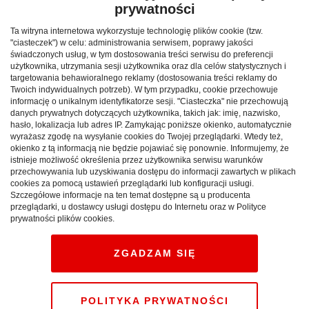
prywatności
Dejan Angelow (słudzy Don Juana), Sław Bistrow
(kontrabasista)
Ta witryna internetowa wykorzystuje technologię plików cookie (tzw.
"ciasteczek") w celu: administrowania serwisem, poprawy jakości
Kim jest dziś Don Juan (inicjały: DJ)? Na czym polega
świadczonych usług, w tym dostosowania treści serwisu do preferencji
użytkownika, utrzymania sesji użytkownika oraz dla celów statystycznych i
wyzwanie, rzucane przez niego światu? Czy jeszcze może
targetowania behawioralnego reklamy (dostosowania treści reklamy do
się obawiać Posągu Komandora? Głośny reżyser
Twoich indywidualnych potrzeb). W tym przypadku, cookie przechowuje
informację o unikalnym identyfikatorze sesji. "Ciasteczka" nie przechowują
bułgarski Aleksander Morfow, autor filmów i znanych w
danych prywatnych dotyczących użytkownika, takich jak: imię, nazwisko,
Polsce przedstawień szekspirowskich, szuka w
hasło, lokalizacja lub adres IP. Zamykając poniższe okienko, automatycznie
arcydziele Moliera odpowiedzi na te pytania.
wyrażasz zgodę na wysyłanie cookies do Twojej przeglądarki. Wtedy też,
okienko z tą informacją nie będzie pojawiać się ponownie. Informujemy, że
spektakle na Spotkaniu Teatrów Narodowych 2009:
istnieje możliwość określenia przez użytkownika serwisu warunków
23, 24 października, godz. 19.00
przechowywania lub uzyskiwania dostępu do informacji zawartych w plikach
cookies za pomocą ustawień przeglądarki lub konfiguracji usługi.
Teatr Narodowy, sala Bogusławskiego
Szczegółowe informacje na ten temat dostępne są u producenta
przeglądarki, u dostawcy usługi dostępu do Internetu oraz w Polityce
Spektakl grany w języku bułgarskim z napisami w języku
prywatności plików cookies.
polskim.
ZGADZAM SIĘ
Paul Claudel
POLITYKA PRYWATNOŚCI