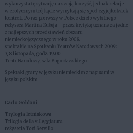
wykorzysta tę sytuację na swoją korzyść, jednak relacje
w erotycznym trójkącie wymykają się spod czyjejkolwiek
kontroli. Po raz pierwszy w Polsce dzieło wybitnego
reżysera Martina Kušeja – przez krytykę uznane za jedno
z najlepszych przedstawień obszaru
niemieckojęzycznego w roku 2008.
spektakle na Spotkaniu Teatrów Narodowych 2009:
7, 8 listopada, godz. 19.00
Teatr Narodowy, sala Bogusławskiego
Spektakl grany w języku niemieckim z napisami w
języku polskim.
Carlo Goldoni
Trylogia letniskowa
Trilogia della villeggiatura
reżyseria Toni Servillo