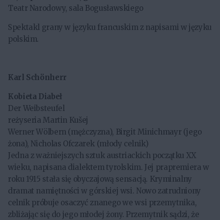
Teatr Narodowy, sala Bogusławskiego
Spektakl grany w języku francuskim z napisami w języku
polskim.
Karl Schönherr
Kobieta Diabeł
Der Weibsteufel
reżyseria Martin Kušej
Werner Wölbern (mężczyzna), Birgit Minichmayr (jego
żona), Nicholas Ofczarek (młody celnik)
Jedna z ważniejszych sztuk austriackich początku XX
wieku, napisana dialektem tyrolskim. Jej prapremiera w
roku 1915 stała się obyczajową sensacją. Kryminalny
dramat namiętności w górskiej wsi. Nowo zatrudniony
celnik próbuje osaczyć znanego we wsi przemytnika,
zbliżając się do jego młodej żony. Przemytnik sądzi, że