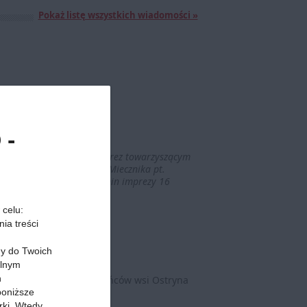
Pokaż listę wszystkich wiadomości »
 -
nej Białorusi. Jedną z imprez towarzyszącym
 oraz fotografii Pawła Miecznika pt.
ocławska 19, Poznań. Termin imprezy 16
 celu:
ia treści
my do Twoich
alnym
h
 życie codzienne mieszkańców wsi Ostryna
 Maksimovicha.
 poniższe
rki. Wtedy