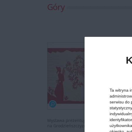
Góry
K
Ta witryna i
administrow
serwisu do 
statystyczn
indywidualn
identyfikat
Wystawa prezentuje dwa spojrzenia na Biał
na Grodzieńszczyznie. Spojrzenie drugie t
użytkownika,
okienko, au