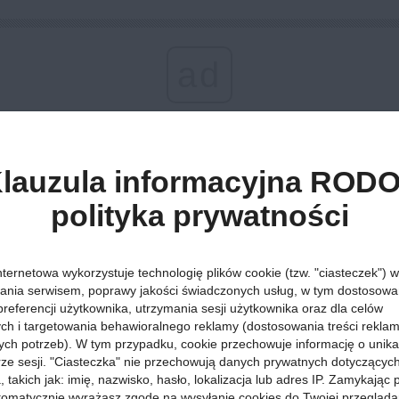
ad
Atrakcje »
Góry »
16 października 2009, godz. 15:41
PAKRAVA
lauzula informacyjna RODO
Wielkopolskie
:
W Poznaniu trwają Dni Kultury Niezależ
polityka prywatności
obchodom jest wystawa wycinanek Marka Maksymovicha
PAKRAVA. Na ekspozycję zaprasza Galeria EDO, ul: Wr
październik, godz. 19.00
nternetowa wykorzystuje technologię plików cookie (tzw. "ciasteczek") w
ania serwisem, poprawy jakości świadczonych usług, w tym dostosowan
preferencji użytkownika, utrzymania sesji użytkownika oraz dla celów
ych i targetowania behawioralnego reklamy (dostosowania treści rekla
ych potrzeb). W tym przypadku, cookie przechowuje informację o unik
orze sesji. "Ciasteczka" nie przechowują danych prywatnych dotyczącyc
oruś. Pierwsze to zdjęcia autorstwa Pawła Miecznika, pokazujące
o inspirowane sztuką ludową Białorusi wycinanki autorstwa Marka
 takich jak: imię, nazwisko, hasło, lokalizacja lub adres IP. Zamykając
tomatycznie wyrażasz zgodę na wysyłanie cookies do Twojej przegląda