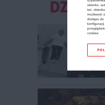
użytkownika,
okienko, au
też, okienko
możliwość o
dostępu do 
konfiguracj
przeglądark
cookies.
POL