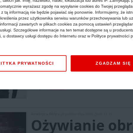
 takich jak: imię, nazwisko, hasło, lokalizacja lub adres IP. Zamykając
tomatycznie wyrażasz zgodę na wysyłanie cookies do Twojej przegląda
 z tą informacją nie będzie pojawiać się ponownie. Informujemy, że istn
kreślenia przez użytkownika serwisu warunków przechowywania lub u
informacji zawartych w plikach cookies za pomocą ustawień przeglądar
i usługi. Szczegółowe informacje na ten temat dostępne są u producent
Atrakcje »
Morze »
30 października 2009, godz. 13:23
i, u dostawcy usługi dostępu do Internetu oraz w Polityce prywatności p
KOPCIUSZEK j
przymierza pa
ITYKA PRYWATNOŚCI
ZGADZAM SIĘ
Kujawsko-Pomorskie
:
Droga artystyczna Iwony Runo
Broadway. Teraz w Bydgoszczy pracuje nad pierwszą
Sergiusza Prokofiewa. Miłośników tańca, w różnym
listopada.
Więcej »
Atrakcje »
Góry »
26 października 2009, godz. 11:11
Ożywianie ob