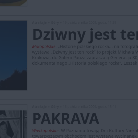
Atrakcje »
Góry »
19 października 2009, godz. 11:39
Dziwny jest t
Małopolskie
:
„Historie polskiego rocka... na fotogra
wystawa „Dziwny jest ten rock” to projekt Michała 
Krakowa, do Galerii Pauza zapraszają Generacja 80
dokumentalnego „Historia polskiego rocka”, Leszek 
Atrakcje »
Góry »
16 października 2009, godz. 15:41
PAKRAVA
Wielkopolskie
:
W Poznaniu trwają Dni Kultury Niezal
towarzyszącym obchodom jest wystawa wycinanek M