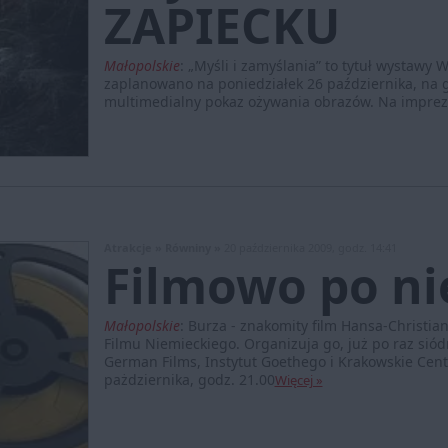
ZAPIECKU
Małopolskie
:
„Myśli i zamyślania” to tytuł wystawy 
zaplanowano na poniedziałek 26 października, na 
multimedialny pokaz ożywania obrazów. Na imprezę
Atrakcje »
Równiny »
20 października 2009, godz. 14:41
Filmowo po n
Małopolskie
:
Burza - znakomity film Hansa-Christia
Filmu Niemieckiego. Organizuja go, już po raz si
German Films, Instytut Goethego i Krakowskie Cent
pażdziernika, godz. 21.00
Więcej »