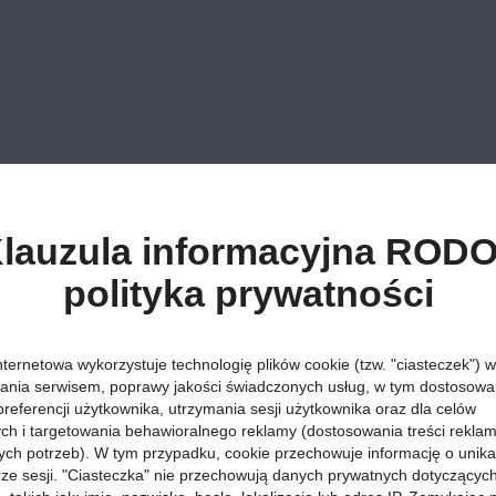
lauzula informacyjna RODO
polityka prywatności
nternetowa wykorzystuje technologię plików cookie (tzw. "ciasteczek") w
ania serwisem, poprawy jakości świadczonych usług, w tym dostosowan
preferencji użytkownika, utrzymania sesji użytkownika oraz dla celów
ych i targetowania behawioralnego reklamy (dostosowania treści rekla
ych potrzeb). W tym przypadku, cookie przechowuje informację o unik
orze sesji. "Ciasteczka" nie przechowują danych prywatnych dotyczącyc