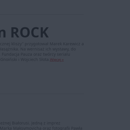
en ROCK
ficznej kliszy” przygotował Marek Karewicz a
Wasążnika. Na wernisaż ich wystawy, do
, Fundacja Pauza oraz twórcy serialu
Gnoiński i Wojciech Słota.
Więcej »
eżnej Białorusi. Jedną z imprez
arka Maksymovicha oraz fotografii Pawła