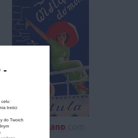
 -
 celu:
ia treści
my do Twoich
alnym
h