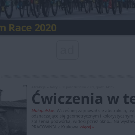
 świata będzie w Polsce
m Race 2020
ty Turystyczne 2019
Nostra w Zabrzu
 na rowerze lub rolkach
 Góra z nową trasą
owa Planetarium Śląskiego
ropejskiego
arzenie roku w Rybniku
 prywatność
ad
Atrakcje »
Góry »
30 października 2009, godz. 14:25
Ćwiczenia w t
Małopolskie
:
Wcześniej zajmował się abstrakcją, 
odznaczające się geometrycznym i kolorystycznym
zbliżenia podwórka, widoki pzrez okno… Na wysta
PRACOWNIA z Krakowa.
Więcej »