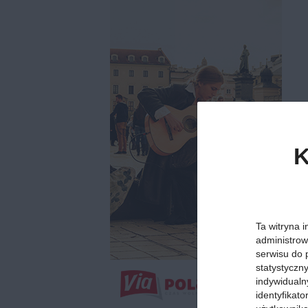
K
Ta witryna i
administrow
serwisu do 
statystyczn
indywidualn
identyfikat