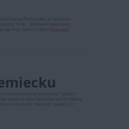
Włodzimierza Pastuszaka. Jej wernisaż
godzinę 18-tą. Wystawie towarzyszy
 zaprasza Galeria Zapiecek.
Więcej »
iemiecku
na Schmida otworzy tegoroczny Tydzień
ódmy, wspólnie Dom Norymberski z Krakowa,
rum Kinowe ARS. Początek - piątek, 23