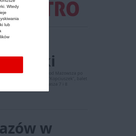
 poniższe
rki. Wtedy
ieje
zyskiwania
ki lub
a
lików
uż
ntofelki
wskiej – Badurek wiodła od Mazowsza po
 premierą. Będzie nią "Kopciuszek", balet
 wieku, Opera Nova zaprasza 7 i 8
razów w