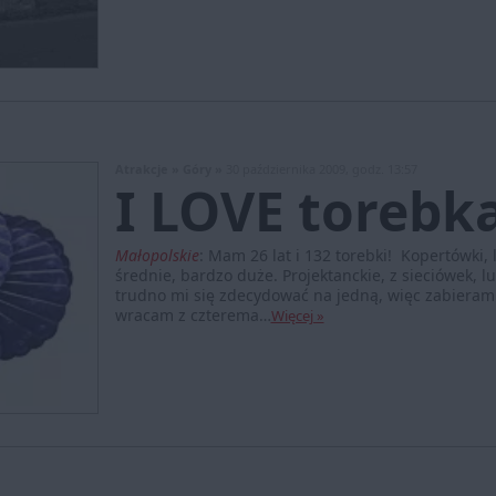
Atrakcje »
Góry »
30 października 2009, godz. 13:57
I LOVE torebk
Małopolskie
:
Mam 26 lat i 132 torebki! Kopertówki, l
średnie, bardzo duże. Projektanckie, z sieciówek,
trudno mi się zdecydować na jedną, więc zabieram
wracam z czterema…
Więcej »