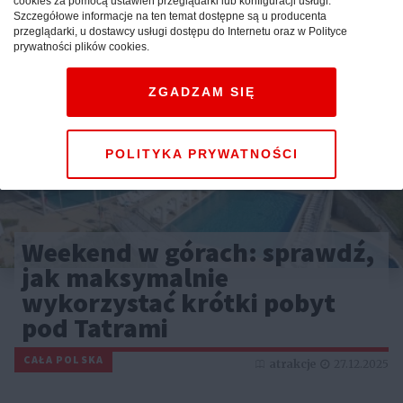
cookies za pomocą ustawień przeglądarki lub konfiguracji usługi.
Szczegółowe informacje na ten temat dostępne są u producenta
przeglądarki, u dostawcy usługi dostępu do Internetu oraz w Polityce
prywatności plików cookies.
ZGADZAM SIĘ
POLITYKA PRYWATNOŚCI
Weekend w górach: sprawdź,
jak maksymalnie
wykorzystać krótki pobyt
pod Tatrami
CAŁA POLSKA
atrakcje
27.12.2025