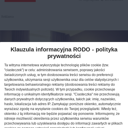
Reklama
Klauzula informacyjna RODO - polityka
prywatności
Ta witryna internetowa wykorzystuje technologię plików cookie (tzw.
"ciasteczek") w celu: administrowania serwisem, poprawy jakości
świadczonych usług, w tym dostosowania treści serwisu do preferencji
użytkownika, utrzymania sesji użytkownika oraz dla celów statystycznych i
targetowania behawioralnego reklamy (dostosowania treści reklamy do
Twoich indywidualnych potrzeb). W tym przypadku, cookie przechowuje
informację o unikalnym identyfikatorze sesji. "Ciasteczka" nie przechowują
Jak znaleźć idealny nocleg
danych prywatnych dotyczących użytkownika, takich jak: imię, nazwisko,
hasło, lokalizacja lub adres IP. Zamykając poniższe okienko, automatycznie
podczas podróży po Polsce?
wyrażasz zgodę na wysyłanie cookies do Twojej przeglądarki. Wtedy też,
okienko z tą informacją nie będzie pojawiać się ponownie. Informujemy, że
istnieje możliwość określenia przez użytkownika serwisu warunków
CAŁA POLSKA
hotele
04.02.2026
przechowywania lub uzyskiwania dostępu do informacji zawartych w plikach