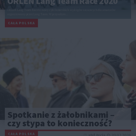
ORLEN Lang Team Race 2020
ORLEN Lang Team Race to nowy cykl kolarskich wyścigów szosowych dla amatorów
organizowany przez Lang Team. W przyszłym…
CAŁA POLSKA
Spotkanie z żałobnikami –
czy stypa to konieczność?
CAŁA POLSKA
styl życia
20.02.2026