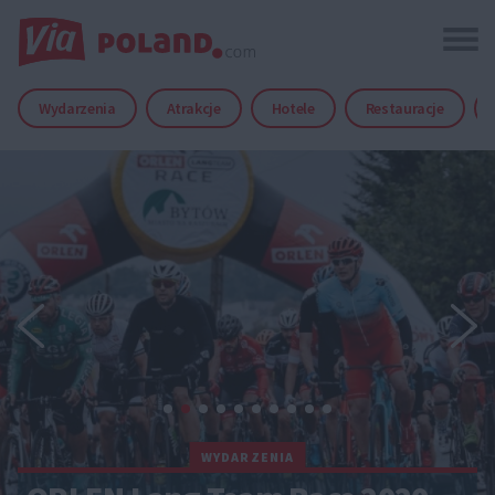
Wydarzenia
Atrakcje
Hotele
Restauracje
WYDARZENIA