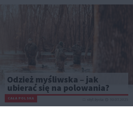
Odzież myśliwska – jak
ubierać się na polowania?
CAŁA POLSKA
styl życia
30.07.2025
Reklama