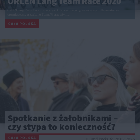
ORLEN Lang Team Race 2020
ORLEN Lang Team Race to nowy cykl kolarskich wyścigów szosowych dla amatorów
organizowany przez Lang Team. W przyszłym…
CAŁA POLSKA
Spotkanie z żałobnikami –
czy stypa to konieczność?
CAŁA POLSKA
styl życia
20.02.2026