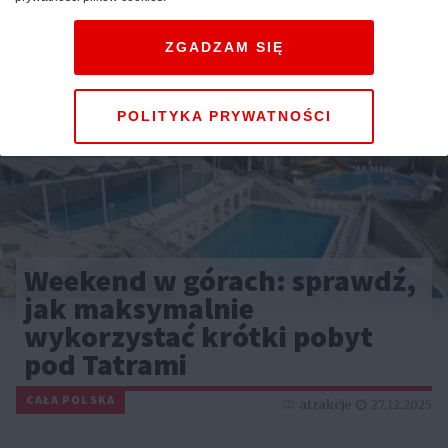
ZGADZAM SIĘ
POLITYKA PRYWATNOŚCI
Weekend w górach: sprawdź,
jak maksymalnie
wykorzystać krótki pobyt
pod Tatrami
CAŁA POLSKA
atrakcje
27.12.2025