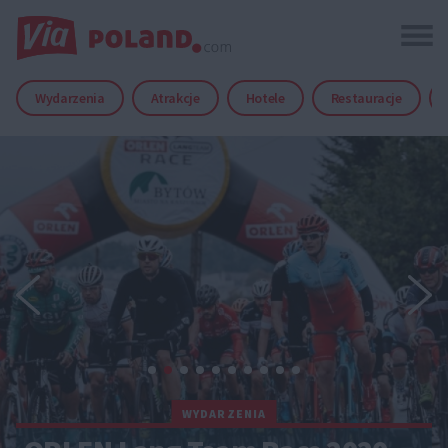
Wydarzenia
Atrakcje
Hotele
Restauracje
WYDARZENIA