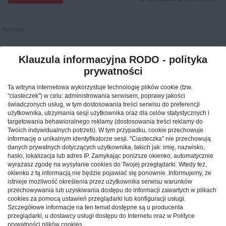
Reklama
Klauzula informacyjna RODO - polityka
prywatności
Ta witryna internetowa wykorzystuje technologię plików cookie (tzw.
"ciasteczek") w celu: administrowania serwisem, poprawy jakości
świadczonych usług, w tym dostosowania treści serwisu do preferencji
użytkownika, utrzymania sesji użytkownika oraz dla celów statystycznych i
targetowania behawioralnego reklamy (dostosowania treści reklamy do
Twoich indywidualnych potrzeb). W tym przypadku, cookie przechowuje
informację o unikalnym identyfikatorze sesji. "Ciasteczka" nie przechowują
danych prywatnych dotyczących użytkownika, takich jak: imię, nazwisko,
hasło, lokalizacja lub adres IP. Zamykając poniższe okienko, automatycznie
wyrażasz zgodę na wysyłanie cookies do Twojej przeglądarki. Wtedy też,
okienko z tą informacją nie będzie pojawiać się ponownie. Informujemy, że
Jak znaleźć idealny nocleg
istnieje możliwość określenia przez użytkownika serwisu warunków
podczas podróży po Polsce?
przechowywania lub uzyskiwania dostępu do informacji zawartych w plikach
cookies za pomocą ustawień przeglądarki lub konfiguracji usługi.
Szczegółowe informacje na ten temat dostępne są u producenta
CAŁA POLSKA
hotele
04.02.2026
przeglądarki, u dostawcy usługi dostępu do Internetu oraz w Polityce
prywatności plików cookies.