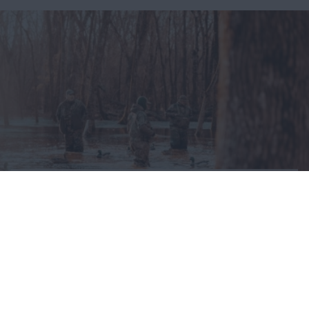
Odzież myśliwska – jak
ubierać się na polowania?
CAŁA POLSKA
styl życia
30.07.2025
Reklama