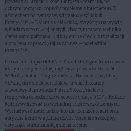
powiedział Kubica. Z kolei Bartosza Zmarzlika, po
dobrym początku, dopadły problemy z internetem. Z
uśmiechem na twarzy wyścig zakończył Jakub
Przygoński. – Dałem z siebie dużo, z wyścigu na wyścig
wkładam w to więcej energii, choć tym razem technika
chyba mnie pokonała. Zniknąłem na chwilę z rywalizacji,
ale to była naprawdę fajna zabawa – powiedział
Przygoński.
Po trzecim etapie ORLEN e-Tour de Pologne Amatorów w
klasyfikacji generalnej mężczyzn prowadzi Stu Król
WPKiW, a kobiet Kinga Zielińska. Na czele klasyfikacji
VIP znajduje się Robert Kubica, a wśród kolarzy
zawodowych prowadzi Patryk Stosz. Finałowa
rozgrywka odbędzie się w sobotę 30 maja o 10:45. Kolarze
będą rywalizować na wirtualnej trasie wokół Londynu.
Wystartować może każdy, kto ma trenażer smart oraz
aktywne konto w aplikacji Zwift. Wszelkie szczegóły
dotyczące startu znajdują się na stronie