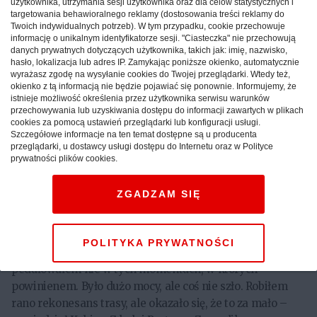
użytkownika, utrzymania sesji użytkownika oraz dla celów statystycznych i
10 procent. Trzeci etap wirtualnego wyścigu przyciągnął
targetowania behawioralnego reklamy (dostosowania treści reklamy do
rekordową liczbę 883 uczestników. Na starcie ponownie
Twoich indywidualnych potrzeb). W tym przypadku, cookie przechowuje
pojawiły się gwiazdy grupy sportowej ORLEN – Robert
informację o unikalnym identyfikatorze sesji. "Ciasteczka" nie przechowują
danych prywatnych dotyczących użytkownika, takich jak: imię, nazwisko,
Kubica, Bartosz Zmarzlik, Anita Włodarczyk, Wojciech
hasło, lokalizacja lub adres IP. Zamykając poniższe okienko, automatycznie
Pszczolarski, Kuba Przygoński, Remek Olszewski,
wyrażasz zgodę na wysyłanie cookies do Twojej przeglądarki. Wtedy też,
okienko z tą informacją nie będzie pojawiać się ponownie. Informujemy, że
Patrycja Bereznowska, Mateusz Rudyk , Rafał Sarnecki,
istnieje możliwość określenia przez użytkownika serwisu warunków
Krzysztof Maksel i Adam Tomiczek. W rywalizacji wzięli
przechowywania lub uzyskiwania dostępu do informacji zawartych w plikach
udział kolarze z wielu państw, między innymi Wielkiej
cookies za pomocą ustawień przeglądarki lub konfiguracji usługi.
Szczegółowe informacje na ten temat dostępne są u producenta
Brytanii, Włoch, Danii, Norwegii, a nawet Tajlandii.
przeglądarki, u dostawcy usługi dostępu do Internetu oraz w Polityce
prywatności plików cookies.
Emocje na trasie były niezwykłe, a rywalizacja zacięta do
ostatnich metrów. To właśnie na nich walkę o wygraną
ZGADZAM SIĘ
stoczyli Stu oraz Jonathan Mould i Adam Pierzga.
Rywalizację pań wygrała Kinga Zielińska. W klasyfikacji
VIP ponownie triumfował Robert Kubica, który jednak nie
POLITYKA PRYWATNOŚCI
był do końca zadowolony z występu. – Nie znałem trasy i
pedałowałem nie w tych momentach, w których
powinienem. Było dużo mocy, ale coś nie szło. Robiłem
rano rekonesans trasy, ale okazało się, że to za mało –