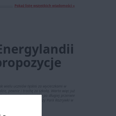
Pokaż listę wszystkich wiadomości »
Energylandii
propozycje
k wielu uczniów tęskni za wycieczkami w
zie, pewnie i trochę za szkołą. Warto więc już
lnej na powitanie uczniów po długiej przerwie
zesień proponuje największy Park Rozrywki w
 -