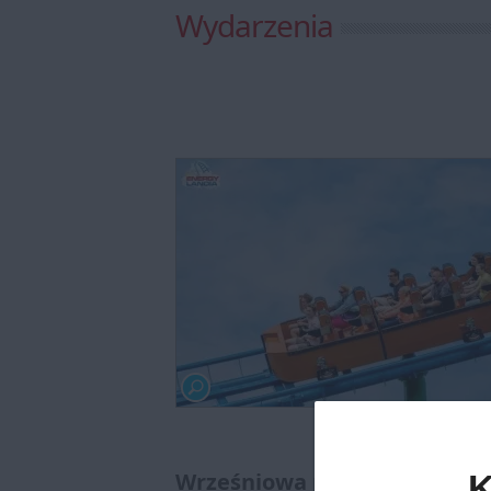
Wydarzenia
Wrześniowa promocja na wyci
K