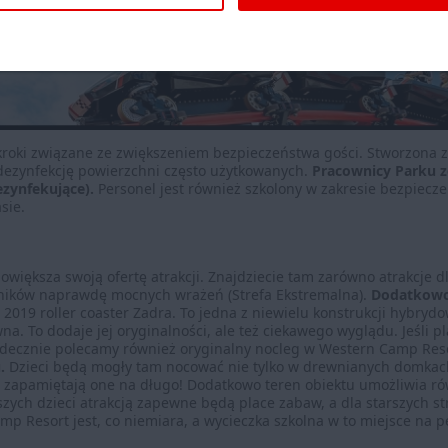
 kroki związane ze zwiększeniem bezpieczeństwa gości. Stworzona 
 dezynfekcję powierzchni często użytkowanych.
Pracownicy Parku z
ezynfekujące).
Personel jest również szkolony w zakresie bezpiecz
sie.
owiększa swoją ofertę atrakcji. Znajdziecie tam zarówno atrakcje dl
łośników naprawdę mocnych wrażeń (Strefa Ekstremalna).
Dodatkowo 
u 2019 roller coaster Zadra. To jedna z niewielu konstrukcji hybry
na. To dodaje jej oryginalności, ale też ciekawego wyglądu. Jeśli p
erdecznie polecamy również oryginalny nocleg w Western Camp Res
.
Dzieci będą mogły tam nocować nie tylko w drewnianych domkach, 
 zapamiętają one na długo! Dodatkowo teren obiektu umożliwia rów
szych dzieci atrakcją zapewne będą place zabaw, a dla starszych str
mp Resort jest, co niemiara, a wycieczka szkolna w to miejsce na 