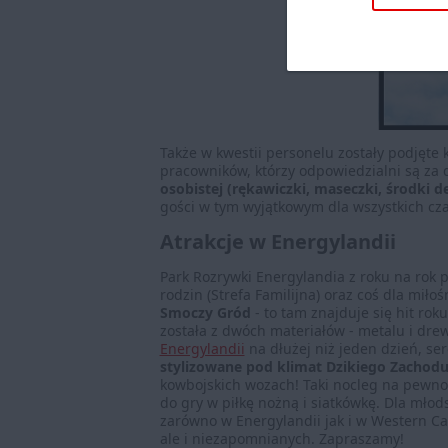
Także w kwestii personelu zostały podjęte
pracowników, którzy odpowiedzialni są za
osobistej (rękawiczki, maseczki, środki d
gości w tym wyjątkowym dla wszystkich cza
Atrakcje w Energylandii
Park Rozrywki Energylandia z roku na rok p
rodzin (Strefa Familijna) oraz coś dla mi
Smoczy Gród
- to tam znajduje się hit rok
została z dwóch materiałów - metalu i drew
Energylandii
na dłużej niż jeden dzień, s
stylizowane pod klimat Dzikiego Zachodu
kowbojskich wozach! Taki nocleg na pewno
do gry w piłkę nożną i siatkówkę. Dla młod
zarówno w Energylandii jak i w Western Ca
ale i niezapomnianych. Zapraszamy!