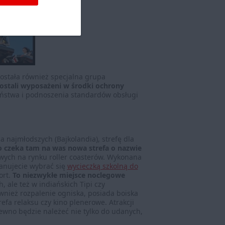
została również specjalna grupa
ostali wyposażeni w środki ochrony
eństwa i podnoszenia standardów obsługi
a najmłodszych (Bajkolandia), strefę dla
czeka tam na was nowa strefa o nazwie
dowych na rynku roller coasterów. Wykonana
lanujecie wybrać się
wycieczką szkolną do
ort.
To niezwykłe miejsce noclegowe
ale też w indiańskich Tipi czy
nież rozpalenie ogniska, posiada boiska
efa relaksu czy kino plenerowe. Atrakcji
pewno będzie należeć nie tylko do udanych,