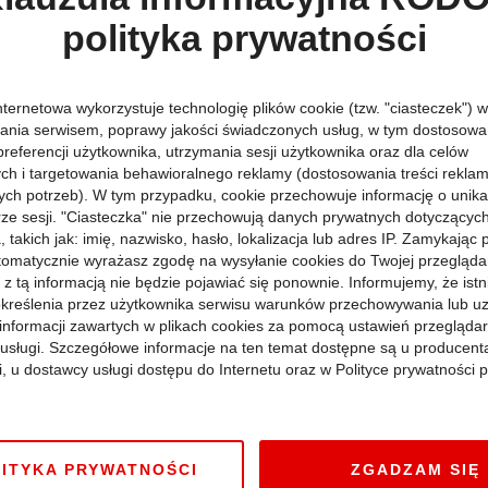
polityka prywatności
ma dotyczyć wycieczek planowanych między 2 a 11 września. Jesi
:
 - 32 zł (zamiast 39 zł).
h (klasy 1-6) - 48 zł zamiast 59 zł
nternetowa wykorzystuje technologię plików cookie (tzw. "ciasteczek") w
 7-8) - 56 zł zamiast 69 zł
ania serwisem, poprawy jakości świadczonych usług, w tym dostosowan
 zł
preferencji użytkownika, utrzymania sesji użytkownika oraz dla celów
ych i targetowania behawioralnego reklamy (dostosowania treści rekla
dynie symboliczną złotówkę. Cena biletów obejmuje pokazy edukacy
e nie obowiązują w święta oraz weekendy. Warunek, który należy s
ych potrzeb). W tym przypadku, cookie przechowuje informację o unik
eczki w kasie. Warto również pamiętać, że w przypadku większych 
orze sesji. "Ciasteczka" nie przechowują danych prywatnych dotyczącyc
 takich jak: imię, nazwisko, hasło, lokalizacja lub adres IP. Zamykając
tomatycznie wyrażasz zgodę na wysyłanie cookies do Twojej przegląda
dii
 z tą informacją nie będzie pojawiać się ponownie. Informujemy, że istn
kreślenia przez użytkownika serwisu warunków przechowywania lub u
uje od kilku miesięcy doprowadziła do stanu, w którym zwiększone
informacji zawartych w plikach cookies za pomocą ustawień przeglądar
 wprowadził szereg zabezpieczeń i udogodnień związanych z profi
i usługi. Szczegółowe informacje na ten temat dostępne są u producent
a terenie całego Parku,
a przy wejściu zainstalowano kamery termo
ności bezgotówkowe niemal na całym terenie Parku. Zostały także
i, u dostawcy usługi dostępu do Internetu oraz w Polityce prywatności p
e po zamknięciu obiekt jest w pełni dezynfekowany.
ITYKA PRYWATNOŚCI
ZGADZAM SIĘ