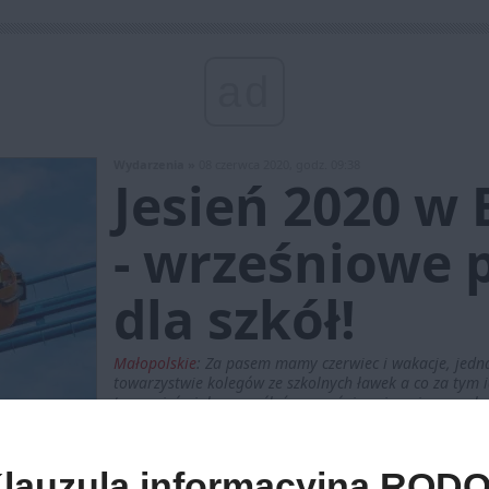
ad
Wydarzenia »
08 czerwca 2020, godz. 09:38
Jesień 2020 w 
- wrześniowe 
dla szkół!
Małopolskie
:
Za pasem mamy czerwiec i wakacje, jedna
towarzystwie kolegów ze szkolnych ławek a co za tym id
teraz nieśmiało pomyśleć o wrześniowej wycieczce szko
i wesołe rozpoczęcie nowego roku szkolnego. Co na wr
Polsce, czyli dobrze wszystkim znana Energylandia?
eczki szkolne w Energylandii!
lauzula informacyjna RODO