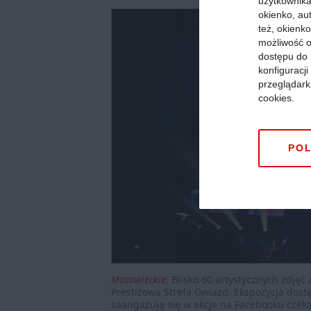
użytkownika,
okienko, au
też, okienko
możliwość o
dostępu do 
konfiguracj
przeglądark
cookies.
POL
Mazowieckie
:
Blisko 60 artystycznych zdję
Prestiżowa Strefa Gwiazd. Ekspozycja dostę
zaangażują się w akcje na Facebooku czeka