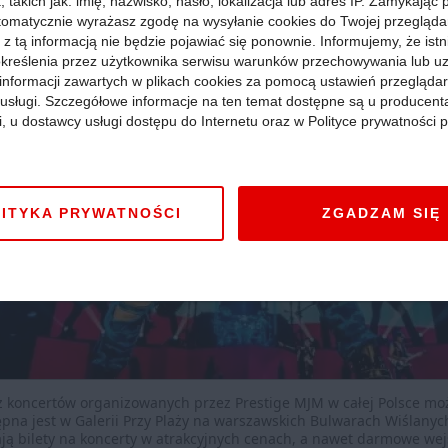
 takich jak: imię, nazwisko, hasło, lokalizacja lub adres IP. Zamykając
tomatycznie wyrażasz zgodę na wysyłanie cookies do Twojej przegląda
 z tą informacją nie będzie pojawiać się ponownie. Informujemy, że istn
kreślenia przez użytkownika serwisu warunków przechowywania lub u
informacji zawartych w plikach cookies za pomocą ustawień przeglądar
i usługi. Szczegółowe informacje na ten temat dostępne są u producent
i, u dostawcy usługi dostępu do Internetu oraz w Polityce prywatności p
ITYKA PRYWATNOŚCI
ZGADZAM SIĘ
ć z koncertów organizowanych przez Prestige MJM w całej Polsce 
pna jest w Galerii Przy Plaży na warszawskich Bulwarach Wiślanych
ją bilety na koncerty w atrakcyjnych cenach, a nawet darmowe wej