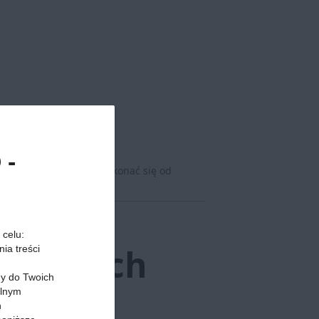
 -
Polaków, mogliśmy przekonać się od
 celu:
Bulwarach
ia treści
my do Twoich
alnym
h