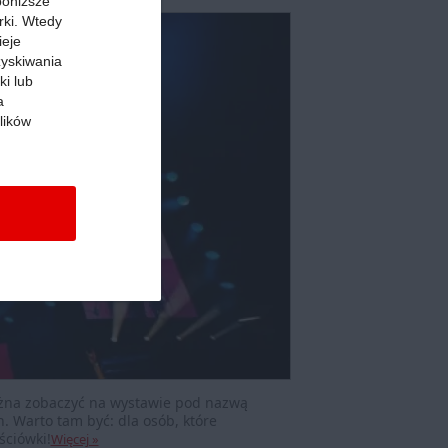
 poniższe
rki. Wtedy
ieje
zyskiwania
ki lub
a
lików
można zobaczyć na wystawie pod nazwą
. Warto tam być: dla osób, które
ściówki!
Więcej »