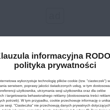
ad
lauzula informacyjna RODO
onem turystycznym. O tym, jak duże zainteresowanie budzi wśród 
polityka prywatności
b już zdążyło go wykorzystać!
Więcej »
nternetowa wykorzystuje technologię plików cookie (tzw. "ciasteczek") w
Strefa Gwiazd na 
ania serwisem, poprawy jakości świadczonych usług, w tym dostosowan
preferencji użytkownika, utrzymania sesji użytkownika oraz dla celów
ych i targetowania behawioralnego reklamy (dostosowania treści rekla
ych potrzeb). W tym przypadku, cookie przechowuje informację o unik
orze sesji. "Ciasteczka" nie przechowują danych prywatnych dotyczącyc