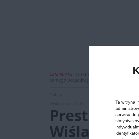
K
Cała Polska
:
Za nami pierwsze tygodnie z b
samego początku jego działania. Wiele osó
Reklama
Ta witryna i
Wydarzenia »
20 sierpnia 2020, godz. 10:42
Prestiżowa 
administrow
serwisu do 
statystyczn
Wiślanych
indywidualn
identyfikat