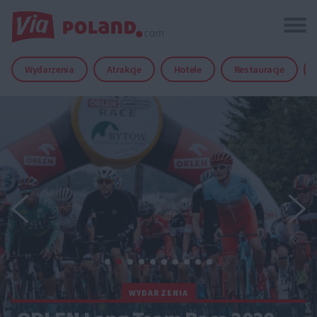
Wydarzenia
Atrakcje
Hotele
Restauracje
WYDARZENIA