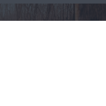
Odzież myśliwska – jak
ubierać się na polowania?
CAŁA POLSKA
styl życia
30.07.2025
Reklama