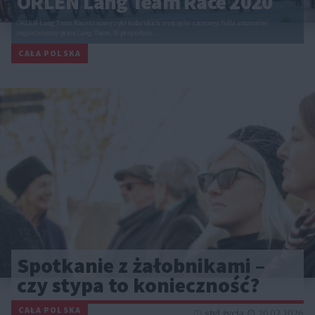
ORLEN Lang Team Race 2020
ORLEN Lang Team Race to nowy cykl kolarskich wyścigów szosowych dla amatorów
organizowany przez Lang Team. W przyszłym…
CAŁA POLSKA
Spotkanie z żałobnikami –
czy stypa to konieczność?
CAŁA POLSKA
styl życia
20.02.2026