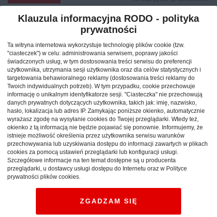
Klauzula informacyjna RODO - polityka
prywatności
Reklama
Ta witryna internetowa wykorzystuje technologię plików cookie (tzw.
"ciasteczek") w celu: administrowania serwisem, poprawy jakości
świadczonych usług, w tym dostosowania treści serwisu do preferencji
użytkownika, utrzymania sesji użytkownika oraz dla celów statystycznych i
targetowania behawioralnego reklamy (dostosowania treści reklamy do
Twoich indywidualnych potrzeb). W tym przypadku, cookie przechowuje
informację o unikalnym identyfikatorze sesji. "Ciasteczka" nie przechowują
danych prywatnych dotyczących użytkownika, takich jak: imię, nazwisko,
hasło, lokalizacja lub adres IP. Zamykając poniższe okienko, automatycznie
wyrażasz zgodę na wysyłanie cookies do Twojej przeglądarki. Wtedy też,
okienko z tą informacją nie będzie pojawiać się ponownie. Informujemy, że
istnieje możliwość określenia przez użytkownika serwisu warunków
przechowywania lub uzyskiwania dostępu do informacji zawartych w plikach
cookies za pomocą ustawień przeglądarki lub konfiguracji usługi.
Szczegółowe informacje na ten temat dostępne są u producenta
Jak znaleźć idealny nocleg
przeglądarki, u dostawcy usługi dostępu do Internetu oraz w Polityce
prywatności plików cookies.
podczas podróży po Polsce?
ZGADZAM SIĘ
CAŁA POLSKA
hotele
04.02.2026