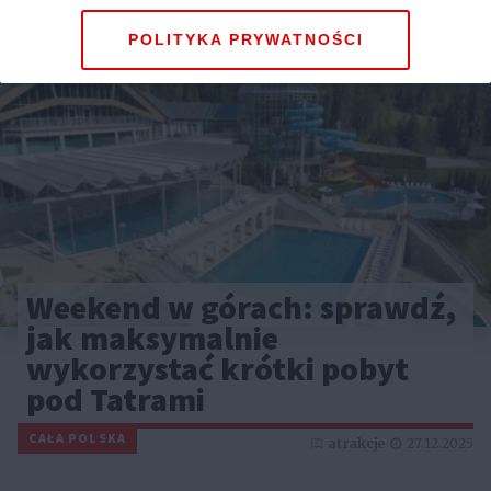
POLITYKA PRYWATNOŚCI
Weekend w górach: sprawdź,
jak maksymalnie
wykorzystać krótki pobyt
pod Tatrami
CAŁA POLSKA
atrakcje
27.12.2025