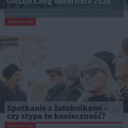
ORLEN Lang Team Race 2020
ORLEN Lang Team Race to nowy cykl kolarskich wyścigów szosowych dla amatorów
organizowany przez Lang Team. W przyszłym…
CAŁA POLSKA
Spotkanie z żałobnikami –
czy stypa to konieczność?
CAŁA POLSKA
styl życia
20.02.2026