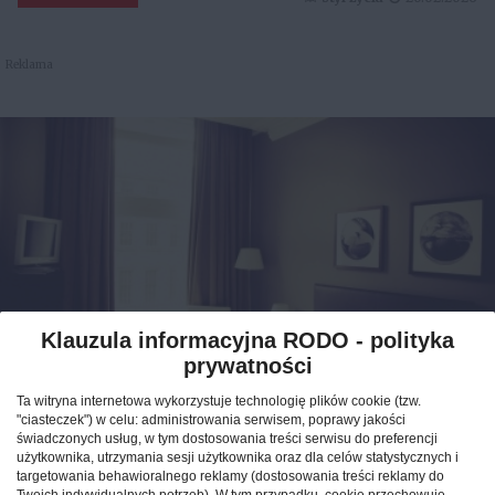
Reklama
Klauzula informacyjna RODO - polityka
prywatności
Jak znaleźć idealny nocleg
Ta witryna internetowa wykorzystuje technologię plików cookie (tzw.
podczas podróży po Polsce?
"ciasteczek") w celu: administrowania serwisem, poprawy jakości
świadczonych usług, w tym dostosowania treści serwisu do preferencji
użytkownika, utrzymania sesji użytkownika oraz dla celów statystycznych i
CAŁA POLSKA
hotele
04.02.2026
targetowania behawioralnego reklamy (dostosowania treści reklamy do
Twoich indywidualnych potrzeb). W tym przypadku, cookie przechowuje