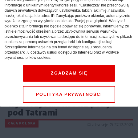
informację o unikalnym identyfikatorze sesji. "Ciasteczka" nie przechowują
danych prywatnych dotyczących użytkownika, takich jak: imię, nazwisko,
hasło, lokalizacja lub adres IP. Zamykając poniższe okienko, automatycznie
wyrażasz zgodę na wysyłanie cookies do Twojej przeglądarki. Wtedy też,
okienko z tą informacją nie będzie pojawiać się ponownie. Informujemy, że
istnieje możliwość określenia przez użytkownika serwisu warunków
przechowywania lub uzyskiwania dostępu do informacji zawartych w plikach
cookies za pomocą ustawień przeglądarki lub konfiguracji usługi.
Szczegółowe informacje na ten temat dostępne są u producenta
przeglądarki, u dostawcy usługi dostępu do Internetu oraz w Polityce
prywatności plików cookies.
ZGADZAM SIĘ
Weekend w górach: sprawdź,
jak maksymalnie
POLITYKA PRYWATNOŚCI
wykorzystać krótki pobyt
pod Tatrami
CAŁA POLSKA
atrakcje
27.12.2025