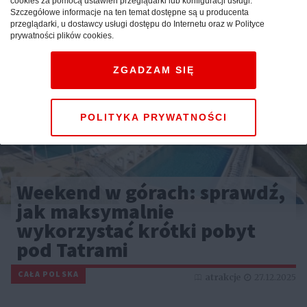
cookies za pomocą ustawień przeglądarki lub konfiguracji usługi.
Szczegółowe informacje na ten temat dostępne są u producenta
przeglądarki, u dostawcy usługi dostępu do Internetu oraz w Polityce
prywatności plików cookies.
ZGADZAM SIĘ
POLITYKA PRYWATNOŚCI
Weekend w górach: sprawdź,
jak maksymalnie
wykorzystać krótki pobyt
pod Tatrami
CAŁA POLSKA
atrakcje
27.12.2025