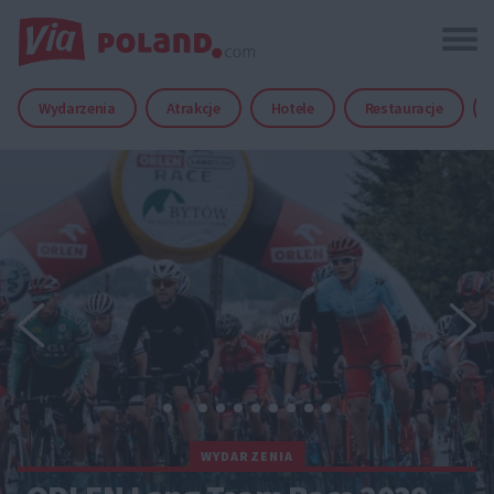
Wydarzenia
Atrakcje
Hotele
Restauracje
WYDARZENIA