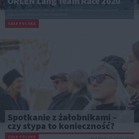
ORLEN Lang Team Race 2020
ORLEN Lang Team Race to nowy cykl kolarskich wyścigów szosowych dla amatorów
organizowany przez Lang Team. W przyszłym…
CAŁA POLSKA
Spotkanie z żałobnikami –
czy stypa to konieczność?
CAŁA POLSKA
styl życia
20.02.2026