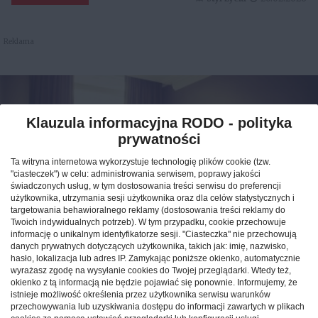
Reklama
Klauzula informacyjna RODO - polityka
prywatności
Ta witryna internetowa wykorzystuje technologię plików cookie (tzw.
"ciasteczek") w celu: administrowania serwisem, poprawy jakości
świadczonych usług, w tym dostosowania treści serwisu do preferencji
użytkownika, utrzymania sesji użytkownika oraz dla celów statystycznych i
targetowania behawioralnego reklamy (dostosowania treści reklamy do
Twoich indywidualnych potrzeb). W tym przypadku, cookie przechowuje
informację o unikalnym identyfikatorze sesji. "Ciasteczka" nie przechowują
Jak znaleźć idealny nocleg
danych prywatnych dotyczących użytkownika, takich jak: imię, nazwisko,
hasło, lokalizacja lub adres IP. Zamykając poniższe okienko, automatycznie
podczas podróży po Polsce?
wyrażasz zgodę na wysyłanie cookies do Twojej przeglądarki. Wtedy też,
okienko z tą informacją nie będzie pojawiać się ponownie. Informujemy, że
istnieje możliwość określenia przez użytkownika serwisu warunków
CAŁA POLSKA
hotele
04.02.2026
przechowywania lub uzyskiwania dostępu do informacji zawartych w plikach