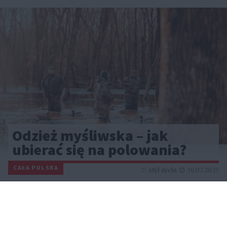
Odzież myśliwska – jak
ubierać się na polowania?
CAŁA POLSKA
styl życia
30.07.2025
Reklama