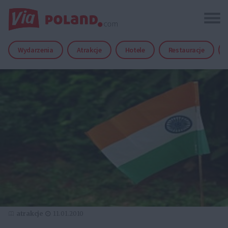
Wydarzenia
Atrakcje
Hotele
Restauracje
atrakcje
11.01.2010