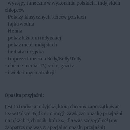
- występy taneczne w wykonaniu polskich i indyjskich
chłopców
- Pokazy klasycznych tańców polskich
- fajka wodna
- Henna
- pokaz biżuterii indyjskiej
- pokaz mebli indyjskich
- herbata indyjska
- Impreza taneczna Bolly/Kolly/Tolly
- obecne media: TV, radio, gazeta
- i wiele innych atrakcji!
Opaska przyjaźni:
Jest to tradycja indyjska, którą chcemy zapoczątkować
też w Polsce. Będziecie mogli zawiązać opaskę przyjaźni
na rękach tych osób, które są dla was szczególne! (my
zaopatrzymy was w specjalne opaski przyjaźni)