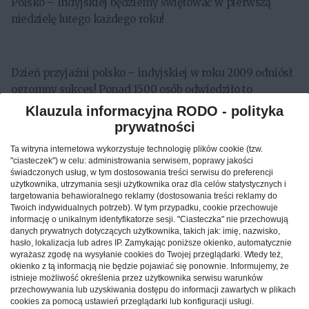
Polsko – Indyjskiej będziemy świętować w pierwszą
niedzielę lutego każdego roku!
Dzień przyjaźni polsko – indyjskiej w roku 2009 odniósł
ogromny sukces! Ponad 1500 osób odwiedziło to
wydarzenie.
Klauzula informacyjna RODO - polityka
IPFA, Promote-biz oraz Pub Lolek zapraszają na
prywatności
specjalny dzień dedykowany przyjaźni polsko -
Ta witryna internetowa wykorzystuje technologię plików cookie (tzw.
indyjskiej!
"ciasteczek") w celu: administrowania serwisem, poprawy jakości
świadczonych usług, w tym dostosowania treści serwisu do preferencji
użytkownika, utrzymania sesji użytkownika oraz dla celów statystycznych i
targetowania behawioralnego reklamy (dostosowania treści reklamy do
Miejsce: Pub Lolek, Park Pole Mokotowskie, Warszawa
Twoich indywidualnych potrzeb). W tym przypadku, cookie przechowuje
informację o unikalnym identyfikatorze sesji. "Ciasteczka" nie przechowują
danych prywatnych dotyczących użytkownika, takich jak: imię, nazwisko,
hasło, lokalizacja lub adres IP. Zamykając poniższe okienko, automatycznie
wyrażasz zgodę na wysyłanie cookies do Twojej przeglądarki. Wtedy też,
Dzień: 7.02.2010
okienko z tą informacją nie będzie pojawiać się ponownie. Informujemy, że
Czas: 14:00 – 24:00
istnieje możliwość określenia przez użytkownika serwisu warunków
przechowywania lub uzyskiwania dostępu do informacji zawartych w plikach
Wstęp: WOLNY
cookies za pomocą ustawień przeglądarki lub konfiguracji usługi.