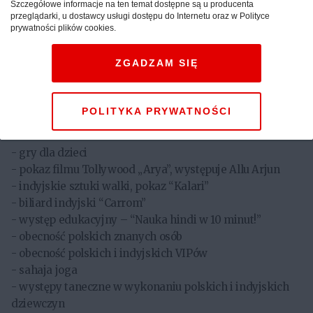
Szczegółowe informacje na ten temat dostępne są u producenta
przeglądarki, u dostawcy usługi dostępu do Internetu oraz w Polityce
prywatności plików cookies.
Program:
ZGADZAM SIĘ
- koncert klasyczny
- koncert muzyki bollywood
- koncert bhajan
POLITYKA PRYWATNOŚCI
- występy taneczne w wykonaniu polskich i indyjskich
dzieci
- gry dla dzieci
- pokaz filmu Tollywood „Arya”, występuje Allu Arjun
- indyjskie sztuki walki, pokaz “Kalari”
- biliard indyjski “Carrom”
- występ edukacyjny – “Nauka hindi w 10 minut!”
- obecność polskich znanych osób
- obecność polskich i indyjskich VIPów
- sahaja joga
- występy taneczne w wykonaniu polskich i indyjskich
dziewczyn