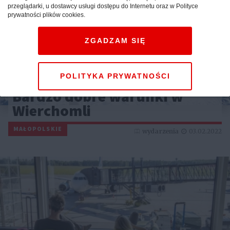
przeglądarki, u dostawcy usługi dostępu do Internetu oraz w Polityce
prywatności plików cookies.
ZGADZAM SIĘ
POLITYKA PRYWATNOŚCI
Bardzo dobre warunki w
Wierchomli
MAŁOPOLSKIE
wydarzenia
03.02.2022