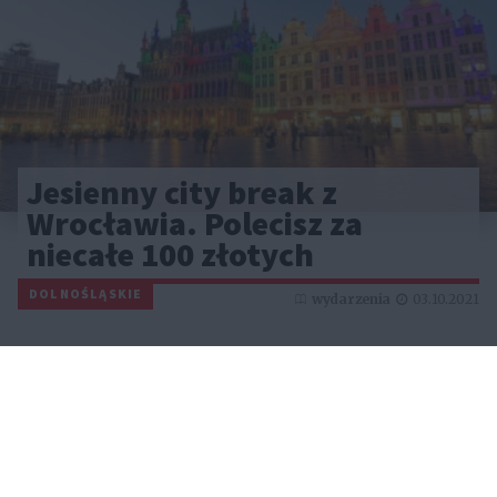
Jesienny city break z
Wrocławia. Polecisz za
niecałe 100 złotych
DOLNOŚLĄSKIE
wydarzenia
03.10.2021