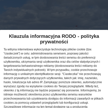
Klauzula informacyjna RODO - polityka
prywatności
Ta witryna internetowa wykorzystuje technologię plików cookie (tzw.
"ciasteczek") w celu: administrowania serwisem, poprawy jakości
Nowy przewoźnik
świadczonych usług, w tym dostosowania treści serwisu do preferencji
wystartował z
użytkownika, utrzymania sesji użytkownika oraz dla celów statystycznych i
targetowania behawioralnego reklamy (dostosowania treści reklamy do
wrocławskiego lotniska
Twoich indywidualnych potrzeb). W tym przypadku, cookie przechowuje
informację o unikalnym identyfikatorze sesji. "Ciasteczka" nie przechowują
danych prywatnych dotyczących użytkownika, takich jak: imię, nazwisko,
DOLNOŚLĄSKIE
wydarzenia
13.04.2022
hasło, lokalizacja lub adres IP. Zamykając poniższe okienko, automatycznie
wyrażasz zgodę na wysyłanie cookies do Twojej przeglądarki. Wtedy też,
okienko z tą informacją nie będzie pojawiać się ponownie. Informujemy, że
istnieje możliwość określenia przez użytkownika serwisu warunków
przechowywania lub uzyskiwania dostępu do informacji zawartych w plikach
cookies za pomocą ustawień przeglądarki lub konfiguracji usługi.
Szczegółowe informacje na ten temat dostępne są u producenta