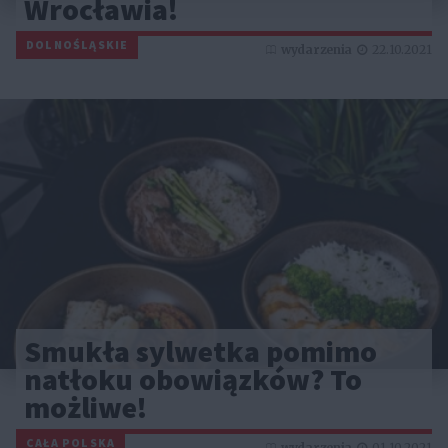
Wrocławia!
DOLNOŚLĄSKIE
wydarzenia
22.10.2021
Smukła sylwetka pomimo
natłoku obowiązków? To
możliwe!
CAŁA POLSKA
wydarzenia
01.10.2021