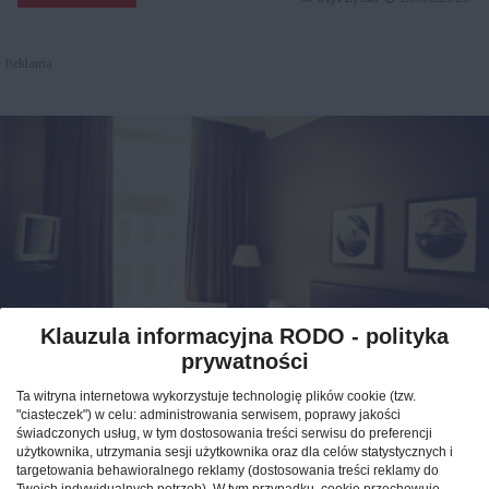
Reklama
Klauzula informacyjna RODO - polityka
prywatności
Jak znaleźć idealny nocleg
Ta witryna internetowa wykorzystuje technologię plików cookie (tzw.
podczas podróży po Polsce?
"ciasteczek") w celu: administrowania serwisem, poprawy jakości
świadczonych usług, w tym dostosowania treści serwisu do preferencji
użytkownika, utrzymania sesji użytkownika oraz dla celów statystycznych i
CAŁA POLSKA
hotele
04.02.2026
targetowania behawioralnego reklamy (dostosowania treści reklamy do
Twoich indywidualnych potrzeb). W tym przypadku, cookie przechowuje