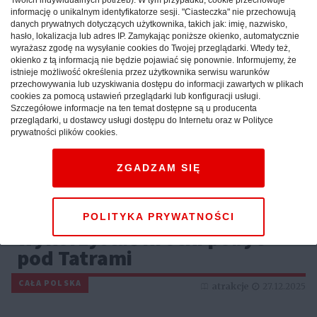
informację o unikalnym identyfikatorze sesji. "Ciasteczka" nie przechowują
danych prywatnych dotyczących użytkownika, takich jak: imię, nazwisko,
hasło, lokalizacja lub adres IP. Zamykając poniższe okienko, automatycznie
wyrażasz zgodę na wysyłanie cookies do Twojej przeglądarki. Wtedy też,
okienko z tą informacją nie będzie pojawiać się ponownie. Informujemy, że
istnieje możliwość określenia przez użytkownika serwisu warunków
przechowywania lub uzyskiwania dostępu do informacji zawartych w plikach
cookies za pomocą ustawień przeglądarki lub konfiguracji usługi.
Szczegółowe informacje na ten temat dostępne są u producenta
przeglądarki, u dostawcy usługi dostępu do Internetu oraz w Polityce
prywatności plików cookies.
ZGADZAM SIĘ
Weekend w górach: sprawdź,
jak maksymalnie
POLITYKA PRYWATNOŚCI
wykorzystać krótki pobyt
pod Tatrami
CAŁA POLSKA
atrakcje
27.12.2025