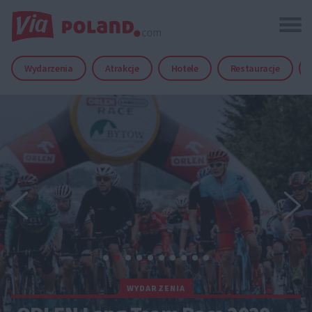
Wydarzenia
Atrakcje
Hotele
Restauracje
WYDARZENIA