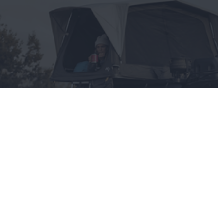
Wszystko, co chciałbyś
wiedzieć o namiotach
dachowych, a boisz się
zapytać
CAŁA POLSKA
styl życia
28.05.2025