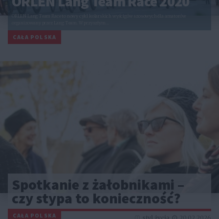
ORLEN Lang Team Race 2020
ORLEN Lang Team Race to nowy cykl kolarskich wyścigów szosowych dla amatorów
organizowany przez Lang Team. W przyszłym…
CAŁA POLSKA
Spotkanie z żałobnikami –
czy stypa to konieczność?
CAŁA POLSKA
styl życia
20.02.2026