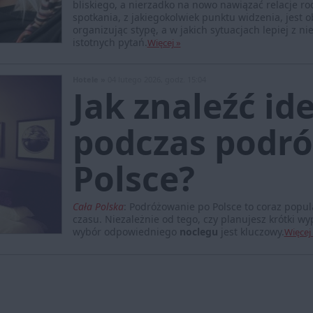
bliskiego, a nierzadko na nowo nawiązać relacje ro
spotkania, z jakiegokolwiek punktu widzenia, jest
organizując stypę, a w jakich sytuacjach lepiej z 
istotnych pytań.
Więcej »
Hotele »
04 lutego 2026, godz. 15:04
Jak znaleźć id
podczas podró
Polsce?
Cała Polska
:
Podróżowanie po Polsce to coraz popu
czasu. Niezależnie od tego, czy planujesz krótki 
wybór odpowiedniego
noclegu
jest kluczowy.
Więcej