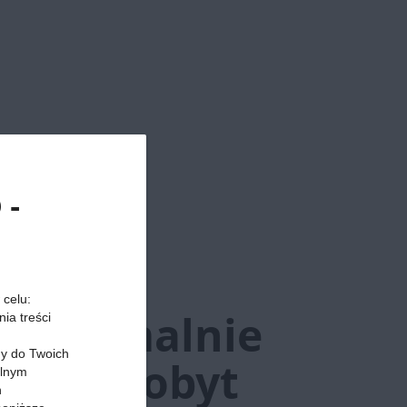
 -
rach:
 celu:
maksymalnie
ia treści
my do Twoich
rótki pobyt
alnym
h