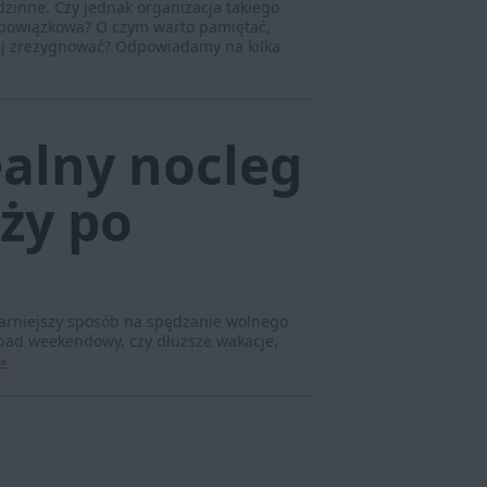
dzinne. Czy jednak organizacja takiego
 obowiązkowa? O czym warto pamiętać,
niej zrezygnować? Odpowiadamy na kilka
ealny nocleg
ży po
larniejszy sposób na spędzanie wolnego
wypad weekendowy, czy dłuższe wakacje,
 »