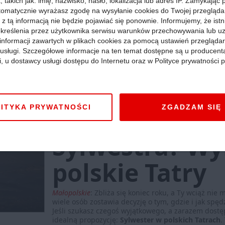
pod Tatrami
 takich jak: imię, nazwisko, hasło, lokalizacja lub adres IP. Zamykając
tomatycznie wyrażasz zgodę na wysyłanie cookies do Twojej przegląda
 z tą informacją nie będzie pojawiać się ponownie. Informujemy, że istn
kreślenia przez użytkownika serwisu warunków przechowywania lub u
Cała Polska
:
Polskie Tatry słusznie cieszą się opini
informacji zawartych w plikach cookies za pomocą ustawień przeglądar
Podzielają to tłumy turystów przyjeżdżających na Po
kierunek wakacyjny, ale też weekendowy. Mnóstwo o
i usługi. Szczegółowe informacje na ten temat dostępne są u producent
regeneracji, romantycznym pobycie we dwoje czy d
i, u dostawcy usługi dostępu do Internetu oraz w Polityce prywatności p
doświadczenia niezwykłej atmosfery regionu. Mas
maksymalne wykorzystanie weekendu w górach.
Wię
Atrakcje »
Góry »
07 sierpnia 2025, godz. 12:01
ITYKA PRYWATNOŚCI
ZGADZAM SIĘ
Nie masz pla
Sylwestra? Wy
polskie Tatry
Małopolskie
:
Zbliża się koniec roku, a Ty wciąż nie
wiele osób zostawia decyzję o tym, gdzie i jak spędz
Jeśli szukasz czegoś wyjątkowego, a zarazem dost
idealną propozycję:
Sylwester w polskich Tatrach
.