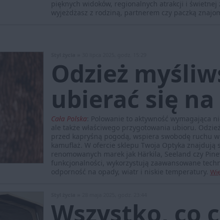
pięknych widoków, regionalnych atrakcji i świetnej 
wyjeżdżasz z rodziną, partnerem czy paczką znajo
Styl życia »
30 lipca 2025, godz. 15:29
Odzież myśliw
ubierać się n
Cała Polska
:
Polowanie to aktywność wymagająca nie
ale także właściwego przygotowania ubioru. Odzież 
przed kapryśną pogodą, wspiera swobodę ruchu w 
kamuflaż. W ofercie sklepu Twoja Optyka znajdują s
renomowanych marek jak Härkila, Seeland czy Pin
funkcjonalności, wykorzystują zaawansowane techn
odporność na opady, wiatr i niskie temperatury.
Wię
Styl życia »
28 maja 2025, godz. 23:44
Wszystko, co c