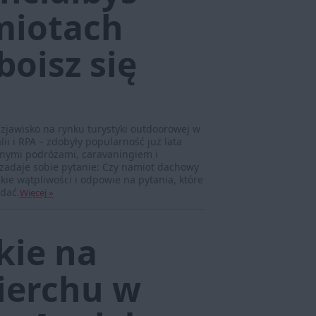
miotach
oisz się
jawisko na rynku turystyki outdoorowej w
ii i RPA – zdobyły popularność już lata
nymi podróżami, caravaningiem i
 zadaje sobie pytanie: Czy namiot dachowy
kie wątpliwości i odpowie na pytania, które
adać.
Więcej »
kie na
erchu w