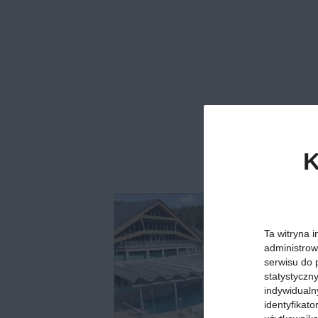
K
Ta witryna i
administrow
serwisu do 
statystyczn
indywidualn
identyfikat