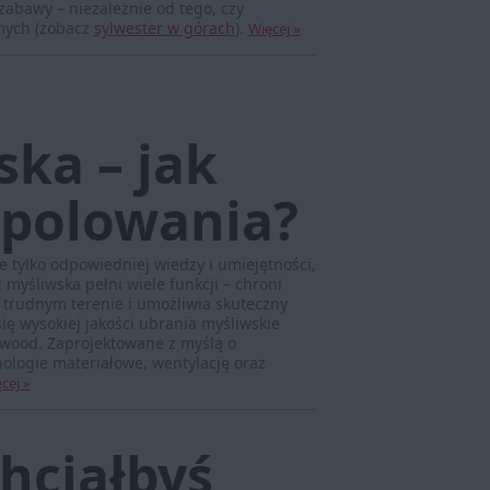
zabawy – niezależnie od tego, czy
mych (zobacz
sylwester w górach
).
Więcej »
ska – jak
a polowania?
 tylko odpowiedniej wiedzy i umiejętności,
myśliwska pełni wiele funkcji – chroni
trudnym terenie i umożliwia skuteczny
ię wysokiej jakości ubrania myśliwskie
ewood. Zaprojektowane z myślą o
ologie materiałowe, wentylację oraz
cej »
hciałbyś