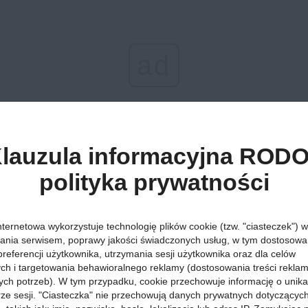
ad
lauzula informacyjna RODO
polityka prywatności
Atrakcje »
Góry »
27 grudnia 2025, godz. 19:51
Weekend w gó
nternetowa wykorzystuje technologię plików cookie (tzw. "ciasteczek") w
sprawdź, jak 
ania serwisem, poprawy jakości świadczonych usług, w tym dostosowan
preferencji użytkownika, utrzymania sesji użytkownika oraz dla celów
ych i targetowania behawioralnego reklamy (dostosowania treści rekla
wykorzystać k
ych potrzeb). W tym przypadku, cookie przechowuje informację o unik
orze sesji. "Ciasteczka" nie przechowują danych prywatnych dotyczącyc