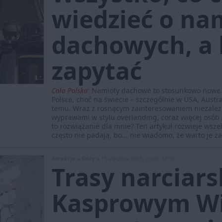
wiedzieć o na
dachowych, a b
zapytać
Cała Polska
:
Namioty dachowe to stosunkowo nowe z
Polsce, choć na świecie – szczególnie w USA, Austral
temu. Wraz z rosnącym zainteresowaniem niezależ
wyprawami w stylu overlanding, coraz więcej osób
to rozwiązanie dla mnie? Ten artykuł rozwieje wszel
często nie padają, bo... nie wiadomo, że warto je z
Atrakcje »
Góry »
15 stycznia 2025, godz. 12:39
Trasy narciars
Kasprowym Wi