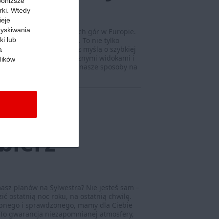
 poniższe
rki. Wtedy
ieje
zyskiwania
ą jednych z najpiękniejszych gór w Europie.
ki lub
dhale przez okrągły rok. To nie tylko
sób zmierza pod Tatry z myślą o szybkiej
a
la nacieszenia się bajecznymi widokami i
lików
z podobne plany? Poznaj nasze sposoby na
cej »
nów na
bierz
 masz planów na Sylwestra? Nie jesteś sam –
ić ostatnią noc roku, na ostatnią chwilę.
ępnego i sprawdzonego, mamy dla Ciebie
 To gwarancja niezapomnianej atmosfery,