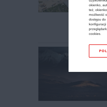
użytkownika,
okienko, au
też, okienko
możliwość o
dostępu do 
konfiguracj
przeglądark
cookies.
POL