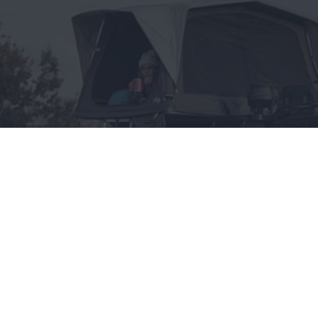
Wszystko, co chciałbyś
wiedzieć o namiotach
dachowych, a boisz się
zapytać
CAŁA POLSKA
styl życia
28.05.2025