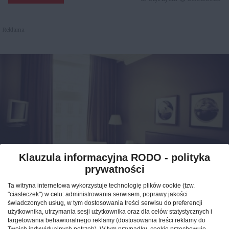
Reklama
Klauzula informacyjna RODO - polityka
prywatności
Jak znaleźć idealny nocleg
Ta witryna internetowa wykorzystuje technologię plików cookie (tzw.
podczas podróży po Polsce?
"ciasteczek") w celu: administrowania serwisem, poprawy jakości
świadczonych usług, w tym dostosowania treści serwisu do preferencji
użytkownika, utrzymania sesji użytkownika oraz dla celów statystycznych i
CAŁA POLSKA
hotele
04.02.2026
targetowania behawioralnego reklamy (dostosowania treści reklamy do
Twoich indywidualnych potrzeb). W tym przypadku, cookie przechowuje