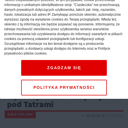
informację o unikalnym identyfikatorze sesji. "Ciasteczka" nie przechowują
danych prywatnych dotyczących użytkownika, takich jak: imię, nazwisko,
hasło, lokalizacja lub adres IP. Zamykając poniższe okienko, automatycznie
wyrażasz zgodę na wysyłanie cookies do Twojej przeglądarki. Wtedy też,
okienko z tą informacją nie będzie pojawiać się ponownie. Informujemy, że
istnieje możliwość określenia przez użytkownika serwisu warunków
przechowywania lub uzyskiwania dostępu do informacji zawartych w plikach
cookies za pomocą ustawień przeglądarki lub konfiguracji usługi.
Szczegółowe informacje na ten temat dostępne są u producenta
przeglądarki, u dostawcy usługi dostępu do Internetu oraz w Polityce
prywatności plików cookies.
ZGADZAM SIĘ
Weekend w górach: sprawdź,
jak maksymalnie
POLITYKA PRYWATNOŚCI
wykorzystać krótki pobyt
pod Tatrami
CAŁA POLSKA
atrakcje
27.12.2025