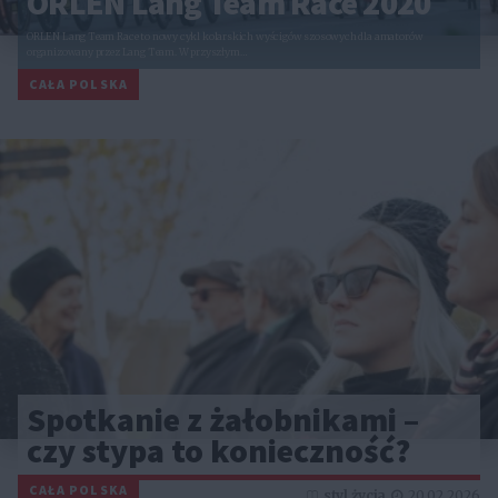
ORLEN Lang Team Race 2020
ORLEN Lang Team Race to nowy cykl kolarskich wyścigów szosowych dla amatorów
organizowany przez Lang Team. W przyszłym…
CAŁA POLSKA
Spotkanie z żałobnikami –
czy stypa to konieczność?
CAŁA POLSKA
styl życia
20.02.2026