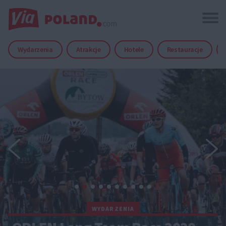
Wydarzenia
Atrakcje
Hotele
Restauracje
WYDARZENIA