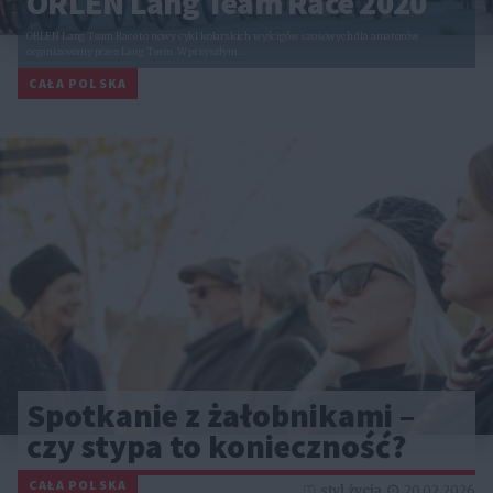
ORLEN Lang Team Race 2020
ORLEN Lang Team Race to nowy cykl kolarskich wyścigów szosowych dla amatorów
organizowany przez Lang Team. W przyszłym…
CAŁA POLSKA
Spotkanie z żałobnikami –
czy stypa to konieczność?
CAŁA POLSKA
styl życia
20.02.2026