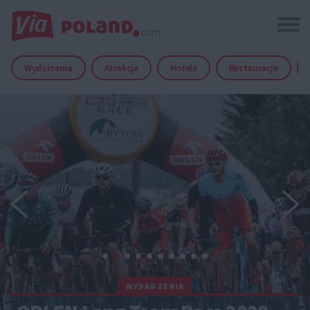
Wydarzenia
Atrakcje
Hotele
Restauracje
WYDARZENIA