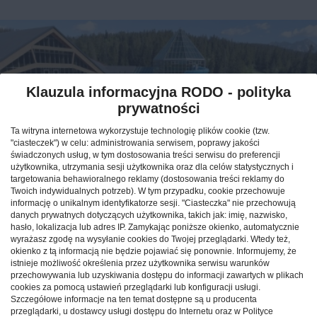
Klauzula informacyjna RODO - polityka
prywatności
Ta witryna internetowa wykorzystuje technologię plików cookie (tzw.
"ciasteczek") w celu: administrowania serwisem, poprawy jakości
świadczonych usług, w tym dostosowania treści serwisu do preferencji
użytkownika, utrzymania sesji użytkownika oraz dla celów statystycznych i
targetowania behawioralnego reklamy (dostosowania treści reklamy do
Weekend w górach: sprawdź,
Twoich indywidualnych potrzeb). W tym przypadku, cookie przechowuje
informację o unikalnym identyfikatorze sesji. "Ciasteczka" nie przechowują
jak maksymalnie
danych prywatnych dotyczących użytkownika, takich jak: imię, nazwisko,
hasło, lokalizacja lub adres IP. Zamykając poniższe okienko, automatycznie
wykorzystać krótki pobyt
wyrażasz zgodę na wysyłanie cookies do Twojej przeglądarki. Wtedy też,
pod Tatrami
okienko z tą informacją nie będzie pojawiać się ponownie. Informujemy, że
istnieje możliwość określenia przez użytkownika serwisu warunków
przechowywania lub uzyskiwania dostępu do informacji zawartych w plikach
CAŁA POLSKA
atrakcje
27.12.2025
cookies za pomocą ustawień przeglądarki lub konfiguracji usługi.
Szczegółowe informacje na ten temat dostępne są u producenta
przeglądarki, u dostawcy usługi dostępu do Internetu oraz w Polityce