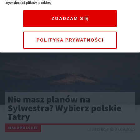
prywatności plików cookies.
Reklama
ZGADZAM SIĘ
POLITYKA PRYWATNOŚCI
Nie masz planów na
Sylwestra? Wybierz polskie
Tatry
MAŁOPOLSKIE
atrakcje
07.08.2025