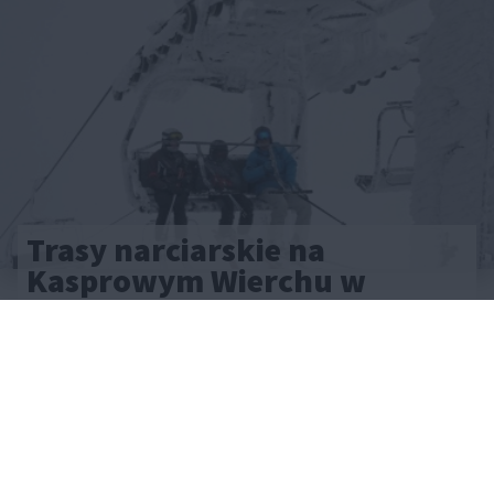
Trasy narciarskie na
Kasprowym Wierchu w
przygotowaniu. Apel do
narciarzy
CAŁA POLSKA
atrakcje
15.01.2025