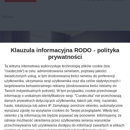
Reklama
Klauzula informacyjna RODO - polityka
prywatności
Ta witryna internetowa wykorzystuje technologię plików cookie (tzw.
"ciasteczek") w celu: administrowania serwisem, poprawy jakości
świadczonych usług, w tym dostosowania treści serwisu do preferencji
użytkownika, utrzymania sesji użytkownika oraz dla celów statystycznych i
targetowania behawioralnego reklamy (dostosowania treści reklamy do
Twoich indywidualnych potrzeb). W tym przypadku, cookie przechowuje
informację o unikalnym identyfikatorze sesji. "Ciasteczka" nie przechowują
Jak znaleźć idealny nocleg
danych prywatnych dotyczących użytkownika, takich jak: imię, nazwisko,
hasło, lokalizacja lub adres IP. Zamykając poniższe okienko, automatycznie
podczas podróży po Polsce?
wyrażasz zgodę na wysyłanie cookies do Twojej przeglądarki. Wtedy też,
okienko z tą informacją nie będzie pojawiać się ponownie. Informujemy, że
istnieje możliwość określenia przez użytkownika serwisu warunków
CAŁA POLSKA
hotele
04.02.2026
przechowywania lub uzyskiwania dostępu do informacji zawartych w plikach