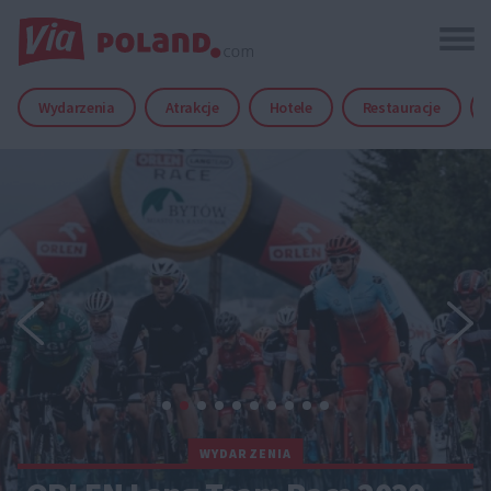
Wydarzenia
Atrakcje
Hotele
Restauracje
WYDARZENIA