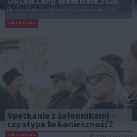
ORLEN Lang Team Race 2020
ORLEN Lang Team Race to nowy cykl kolarskich wyścigów szosowych dla amatorów
organizowany przez Lang Team. W przyszłym…
CAŁA POLSKA
Spotkanie z żałobnikami –
czy stypa to konieczność?
CAŁA POLSKA
styl życia
20.02.2026