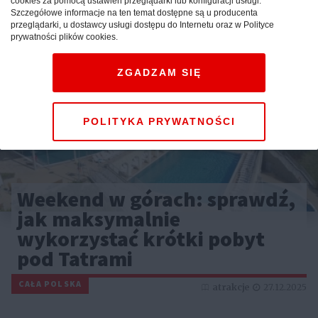
cookies za pomocą ustawień przeglądarki lub konfiguracji usługi.
Szczegółowe informacje na ten temat dostępne są u producenta
przeglądarki, u dostawcy usługi dostępu do Internetu oraz w Polityce
prywatności plików cookies.
ZGADZAM SIĘ
POLITYKA PRYWATNOŚCI
Weekend w górach: sprawdź,
jak maksymalnie
wykorzystać krótki pobyt
pod Tatrami
CAŁA POLSKA
atrakcje
27.12.2025