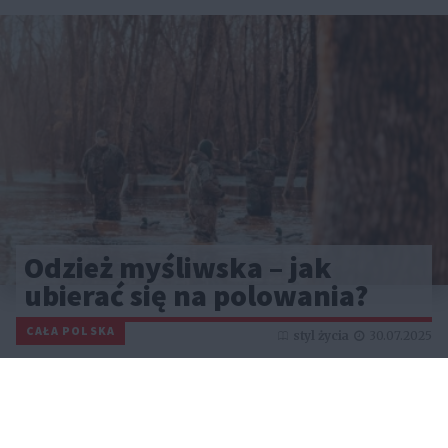
Odzież myśliwska – jak
ubierać się na polowania?
CAŁA POLSKA
styl życia
30.07.2025
Reklama