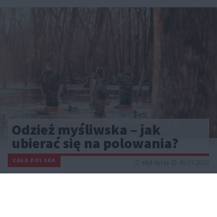
Odzież myśliwska – jak
ubierać się na polowania?
CAŁA POLSKA
styl życia
30.07.2025
Reklama