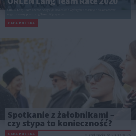
ORLEN Lang Team Race 2020
ORLEN Lang Team Race to nowy cykl kolarskich wyścigów szosowych dla amatorów
organizowany przez Lang Team. W przyszłym…
CAŁA POLSKA
Spotkanie z żałobnikami –
czy stypa to konieczność?
CAŁA POLSKA
styl życia
20.02.2026