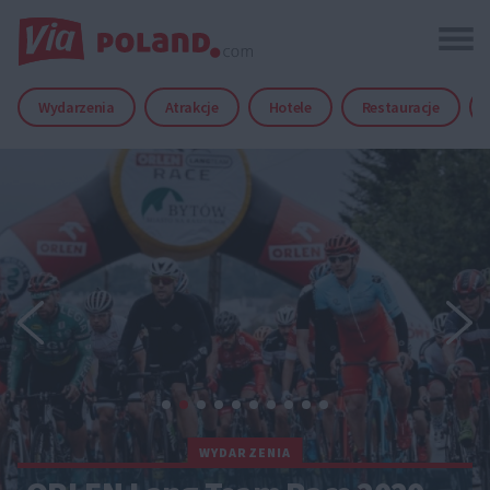
Wydarzenia
Atrakcje
Hotele
Restauracje
WYDARZENIA