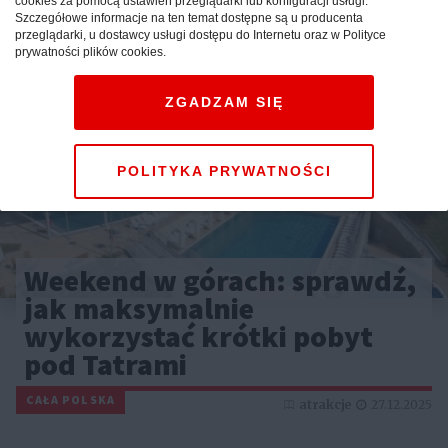
cookies za pomocą ustawień przeglądarki lub konfiguracji usługi.
Szczegółowe informacje na ten temat dostępne są u producenta
przeglądarki, u dostawcy usługi dostępu do Internetu oraz w Polityce
prywatności plików cookies.
ZGADZAM SIĘ
POLITYKA PRYWATNOŚCI
Weekend w górach: sprawdź,
jak maksymalnie
wykorzystać krótki pobyt
pod Tatrami
CAŁA POLSKA
atrakcje
27.12.2025