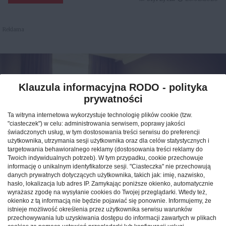
Reklama
Klauzula informacyjna RODO - polityka
prywatności
Ta witryna internetowa wykorzystuje technologię plików cookie (tzw.
"ciasteczek") w celu: administrowania serwisem, poprawy jakości
świadczonych usług, w tym dostosowania treści serwisu do preferencji
użytkownika, utrzymania sesji użytkownika oraz dla celów statystycznych i
targetowania behawioralnego reklamy (dostosowania treści reklamy do
Twoich indywidualnych potrzeb). W tym przypadku, cookie przechowuje
informację o unikalnym identyfikatorze sesji. "Ciasteczka" nie przechowują
Jak znaleźć idealny nocleg
danych prywatnych dotyczących użytkownika, takich jak: imię, nazwisko,
hasło, lokalizacja lub adres IP. Zamykając poniższe okienko, automatycznie
podczas podróży po Polsce?
wyrażasz zgodę na wysyłanie cookies do Twojej przeglądarki. Wtedy też,
okienko z tą informacją nie będzie pojawiać się ponownie. Informujemy, że
istnieje możliwość określenia przez użytkownika serwisu warunków
CAŁA POLSKA
hotele
04.02.2026
przechowywania lub uzyskiwania dostępu do informacji zawartych w plikach