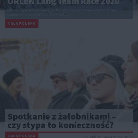
ORLEN Lang Team Race 2020
ORLEN Lang Team Race to nowy cykl kolarskich wyścigów szosowych dla amatorów
organizowany przez Lang Team. W przyszłym…
CAŁA POLSKA
Spotkanie z żałobnikami –
czy stypa to konieczność?
CAŁA POLSKA
styl życia
20.02.2026