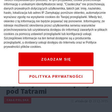
informację o unikalnym identyfikatorze sesji. "Ciasteczka" nie przechowują
danych prywatnych dotyczących użytkownika, takich jak: imię, nazwisko,
hasło, lokalizacja lub adres IP. Zamykając poniższe okienko, automatycznie
wyrażasz zgodę na wysyłanie cookies do Twojej przeglądarki. Wtedy też,
okienko z tą informacją nie będzie pojawiać się ponownie. Informujemy, że
istnieje możliwość określenia przez użytkownika serwisu warunków
przechowywania lub uzyskiwania dostępu do informacji zawartych w plikach
cookies za pomocą ustawień przeglądarki lub konfiguracji usługi.
Szczegółowe informacje na ten temat dostępne są u producenta
przeglądarki, u dostawcy usługi dostępu do Internetu oraz w Polityce
prywatności plików cookies.
ZGADZAM SIĘ
Weekend w górach: sprawdź,
jak maksymalnie
POLITYKA PRYWATNOŚCI
wykorzystać krótki pobyt
pod Tatrami
CAŁA POLSKA
atrakcje
27.12.2025