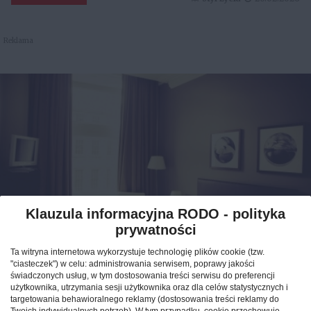
Reklama
Klauzula informacyjna RODO - polityka
prywatności
Jak znaleźć idealny nocleg
Ta witryna internetowa wykorzystuje technologię plików cookie (tzw.
podczas podróży po Polsce?
"ciasteczek") w celu: administrowania serwisem, poprawy jakości
świadczonych usług, w tym dostosowania treści serwisu do preferencji
użytkownika, utrzymania sesji użytkownika oraz dla celów statystycznych i
CAŁA POLSKA
hotele
04.02.2026
targetowania behawioralnego reklamy (dostosowania treści reklamy do
Twoich indywidualnych potrzeb). W tym przypadku, cookie przechowuje