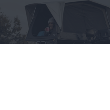
Wszystko, co chciałbyś
wiedzieć o namiotach
dachowych, a boisz się
zapytać
CAŁA POLSKA
styl życia
28.05.2025