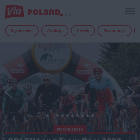
Wydarzenia
Atrakcje
Hotele
Restauracje
WYDARZENIA