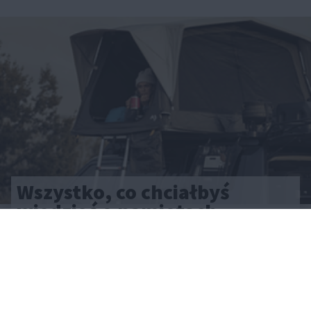
Wszystko, co chciałbyś
wiedzieć o namiotach
dachowych, a boisz się
zapytać
CAŁA POLSKA
styl życia
28.05.2025