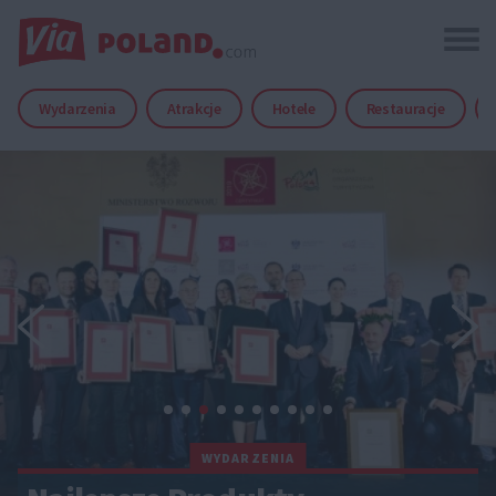
Wydarzenia
Atrakcje
Hotele
Restauracje
WYDARZENIA