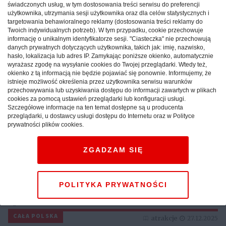
CAŁA POLSKA
hotele
04.02.2026
świadczonych usług, w tym dostosowania treści serwisu do preferencji
użytkownika, utrzymania sesji użytkownika oraz dla celów statystycznych i
targetowania behawioralnego reklamy (dostosowania treści reklamy do
Twoich indywidualnych potrzeb). W tym przypadku, cookie przechowuje
informację o unikalnym identyfikatorze sesji. "Ciasteczka" nie przechowują
danych prywatnych dotyczących użytkownika, takich jak: imię, nazwisko,
hasło, lokalizacja lub adres IP. Zamykając poniższe okienko, automatycznie
wyrażasz zgodę na wysyłanie cookies do Twojej przeglądarki. Wtedy też,
okienko z tą informacją nie będzie pojawiać się ponownie. Informujemy, że
istnieje możliwość określenia przez użytkownika serwisu warunków
przechowywania lub uzyskiwania dostępu do informacji zawartych w plikach
cookies za pomocą ustawień przeglądarki lub konfiguracji usługi.
Szczegółowe informacje na ten temat dostępne są u producenta
przeglądarki, u dostawcy usługi dostępu do Internetu oraz w Polityce
prywatności plików cookies.
Weekend w górach: sprawdź,
ZGADZAM SIĘ
jak maksymalnie
wykorzystać krótki pobyt
POLITYKA PRYWATNOŚCI
pod Tatrami
CAŁA POLSKA
atrakcje
27.12.2025