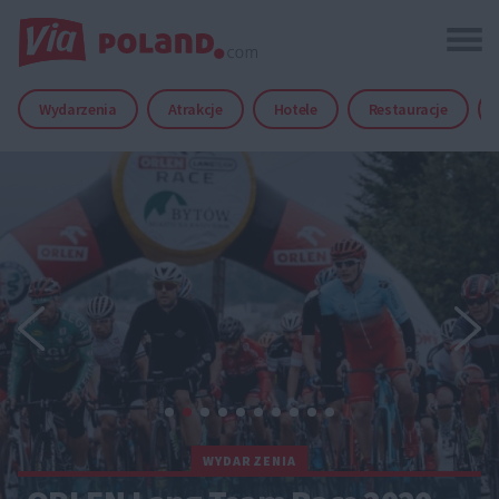
Wydarzenia
Atrakcje
Hotele
Restauracje
WYDARZENIA