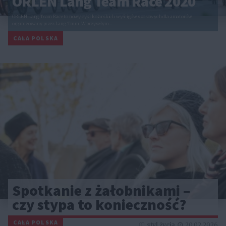
ORLEN Lang Team Race 2020
ORLEN Lang Team Race to nowy cykl kolarskich wyścigów szosowych dla amatorów
organizowany przez Lang Team. W przyszłym…
CAŁA POLSKA
Spotkanie z żałobnikami –
czy stypa to konieczność?
CAŁA POLSKA
styl życia
20.02.2026