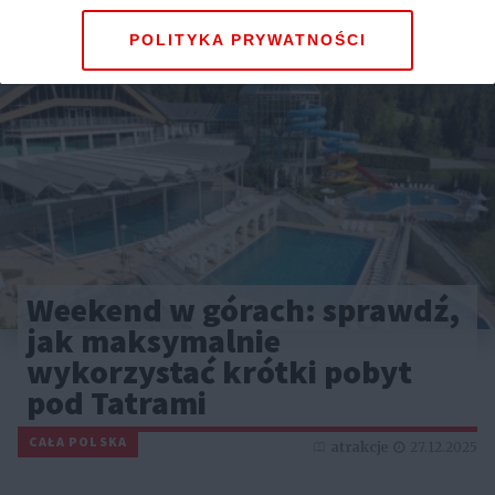
POLITYKA PRYWATNOŚCI
Weekend w górach: sprawdź,
jak maksymalnie
wykorzystać krótki pobyt
pod Tatrami
CAŁA POLSKA
atrakcje
27.12.2025