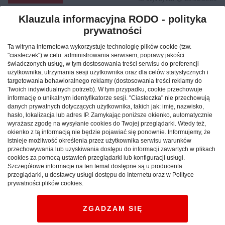
Klauzula informacyjna RODO - polityka
prywatności
Reklama
Ta witryna internetowa wykorzystuje technologię plików cookie (tzw.
"ciasteczek") w celu: administrowania serwisem, poprawy jakości
świadczonych usług, w tym dostosowania treści serwisu do preferencji
użytkownika, utrzymania sesji użytkownika oraz dla celów statystycznych i
targetowania behawioralnego reklamy (dostosowania treści reklamy do
Twoich indywidualnych potrzeb). W tym przypadku, cookie przechowuje
informację o unikalnym identyfikatorze sesji. "Ciasteczka" nie przechowują
danych prywatnych dotyczących użytkownika, takich jak: imię, nazwisko,
hasło, lokalizacja lub adres IP. Zamykając poniższe okienko, automatycznie
wyrażasz zgodę na wysyłanie cookies do Twojej przeglądarki. Wtedy też,
okienko z tą informacją nie będzie pojawiać się ponownie. Informujemy, że
istnieje możliwość określenia przez użytkownika serwisu warunków
przechowywania lub uzyskiwania dostępu do informacji zawartych w plikach
cookies za pomocą ustawień przeglądarki lub konfiguracji usługi.
Szczegółowe informacje na ten temat dostępne są u producenta
Jak znaleźć idealny nocleg
przeglądarki, u dostawcy usługi dostępu do Internetu oraz w Polityce
prywatności plików cookies.
podczas podróży po Polsce?
ZGADZAM SIĘ
CAŁA POLSKA
hotele
04.02.2026