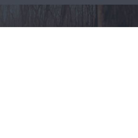
Odzież myśliwska – jak
ubierać się na polowania?
CAŁA POLSKA
styl życia
30.07.2025
Reklama