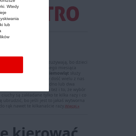
 poniższe
rki. Wtedy
ieje
zyskiwania
ki lub
a
lików
owlęce
 niemowlęce
wolno się zużywają, bo dzieci
raczkować w okolicy siódmego miesiąca
 dlatego też
odzież dla niemowląt
służy
 tej konkretnej przyczyny dość wielu z nas
mie opcji, którą używało jedno lub dwa
oć kluczowe znaczenie ma też i to, że wybór
uchy są zakładane tylko te kilka razy i co
ę ubrudzić, bo jeśli jest to jakaś wytworna
do rąk nawet te kilkanaście razy.
Więcej »
ię kierować