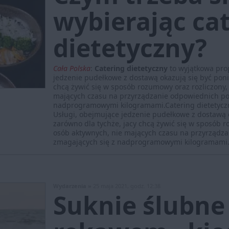
wybierając ca
dietetyczny?
Cała Polska
:
Catering dietetyczny
to wyjątkowa prop
jedzenie pudełkowe z dostawą okazują się być pon
chcą żywić się w sposób rozumowy oraz rozliczony, 
mających czasu na przyrządzanie odpowiednich po
nadprogramowymi kilogramami.Catering dietetyczny
Usługi, obejmujące jedzenie pudełkowe z dostawą
zarówno dla tychże, jacy chcą żywić się w sposób r
osób aktywnych, nie mających czasu na przyrządz
zmagających się z nadprogramowymi kilogramami
Wydarzenia »
25 maja 2021, godz. 12:38
Suknie ślubne