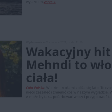
wyjazdem.
Więcej »
Wydarzenia »
02 czerwca 2021, godz. 11:30
Wakacyjny hit
Mehndi to wł
ciała!
Cała Polska
:
Wielkimi krokami zbliża się lato. To c
nieco zaszaleć i zmienić coś w naszym wyglądzie. W
A może by tak… pofarbować włosy i przygotować t