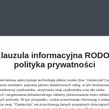
lauzula informacyjna RODO
polityka prywatności
nternetowa wykorzystuje technologię plików cookie (tzw. "ciasteczek") w
ania serwisem, poprawy jakości świadczonych usług, w tym dostosowan
preferencji użytkownika, utrzymania sesji użytkownika oraz dla celów
ych i targetowania behawioralnego reklamy (dostosowania treści rekla
ych potrzeb). W tym przypadku, cookie przechowuje informację o unik
orze sesji. "Ciasteczka" nie przechowują danych prywatnych dotyczącyc