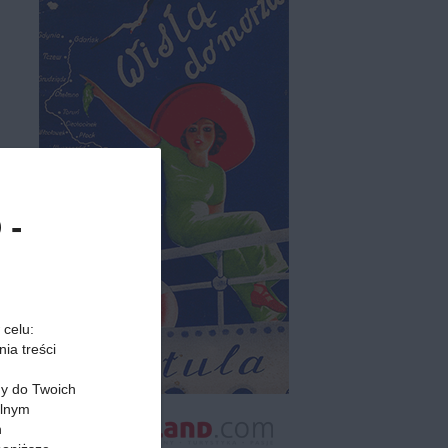
 -
 celu:
ia treści
my do Twoich
alnym
h