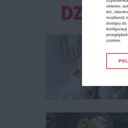
użytkownika,
okienko, au
też, okienko
możliwość o
dostępu do 
konfiguracj
przeglądark
cookies.
POL