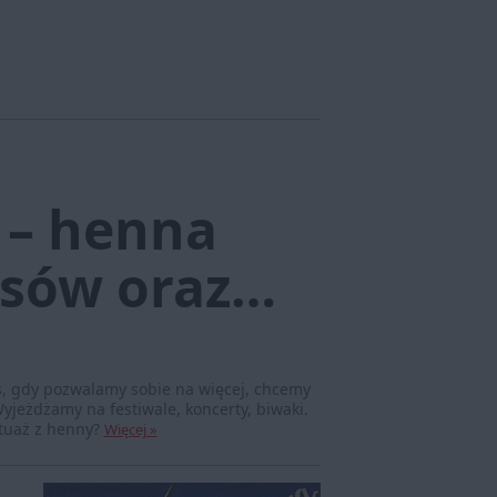
 – henna
osów oraz…
zas, gdy pozwalamy sobie na więcej, chcemy
yjeżdżamy na festiwale, koncerty, biwaki.
atuaż z henny?
Więcej »