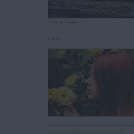
fot.
pixabay.com/Arcaion
Reklama