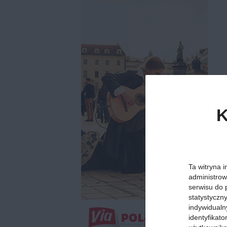
K
Ta witryna i
administrow
serwisu do 
statystyczn
indywidualn
identyfikat