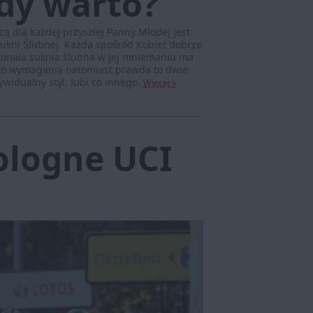
dy warto?
zą dla każdej przyszłej Panny Młodej jest
Sukni Ślubnej. Każda spośród Kobiet dobrze
konała suknia ślubna w jej mniemaniu ma
adko wymagania natomiast prawda to dwie
widualny styl, lubi co innego.
Więcej »
Pologne UCI