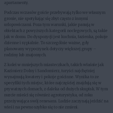
apartamenty.
Podczas wczasów goście przebywają tylko we własnym
gronie, nie spotykając się zbyt często z innymi
urlopowiczami. Poza tym warunki, jakie panują w
obiektach z powyższych kategorii noclegowych, są takie
jak w domu. Do dyspozycji jest kuchnia, łazienka, pokoje
dzienne i sypialnie. To szczególnie ważne, gdy
planowany wypoczynek dotyczy większej grupy –
rodziny lub znajomych.
Z kolei w mniejszych miasteczkach, takich właśnie jak
Kazimierz Dolny i Sandomierz, turyści najchętniej
wynajmują kwatery i pokoje gościnne. Wynika to ze
specyfiki tych miejsc, które najczęściej znajdują się w
prywatnych domach, z daleka od dużych skupisk. W tym
nurcie mieści się również agroturystyka, od roku
przeżywająca swój renesans. Ludzie zaczynają jeździć na
wieś i na pewno szybko się to nie zmieni.