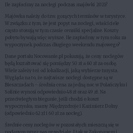
Ile zapłacimy za noclegi podczas majówki 2021?
Majówka należy do tzw. gorących terminów w turystyce.
W związku z tym, że jest popyt na noclegi, właściciele
często stosują w tym czasie cenniki specjalne. Koszty
pobytu bywają więc wyższe. Ile zapłacimy w tym roku za
wypoczynek podczas długiego weekendu majowego?
Dane portalu Nocowanie.pl pokazują, że ceny noclegów
będą kształtować się pomiędzy 50 zł a 60 zł za osobę.
Wiele zależy też od lokalizacji, jaką wybierze turysta.
Wygląda na to, że najtańsze noclegi dostępne są w
Bieszczadach – średnia cena za jedną noc w Polańczyku i
Solinie wynosi odpowiednio 48 zł oraz 49 zł. Na
przeciwległym biegunie, jeśli chodzi o koszt
wypoczynku, mamy Międzyzdroje i Kazimierz Dolny
(odpowiednio 62 zł i 60 zł za nocleg).
Średnie ceny noclegów w pozostałych mieszczą się w
podanym przez nas przedziale. I tak w Zakopanem i