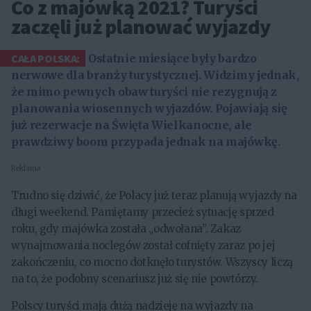
Co z majówką 2021? Turyści
zaczęli już planować wyjazdy
CAŁA POLSKA:
Ostatnie miesiące były bardzo
nerwowe dla branży turystycznej. Widzimy jednak,
że mimo pewnych obaw turyści nie rezygnują z
planowania wiosennych wyjazdów. Pojawiają się
już rezerwacje na Święta Wielkanocne, ale
prawdziwy boom przypada jednak na majówkę.
Reklama
Trudno się dziwić, że Polacy już teraz planują wyjazdy na
długi weekend. Pamiętamy przecież sytuację sprzed
roku, gdy majówka została „odwołana”. Zakaz
wynajmowania noclegów został cofnięty zaraz po jej
zakończeniu, co mocno dotknęło turystów. Wszyscy liczą
na to, że podobny scenariusz już się nie powtórzy.
Polscy turyści mają dużą nadzieję na wyjazdy na