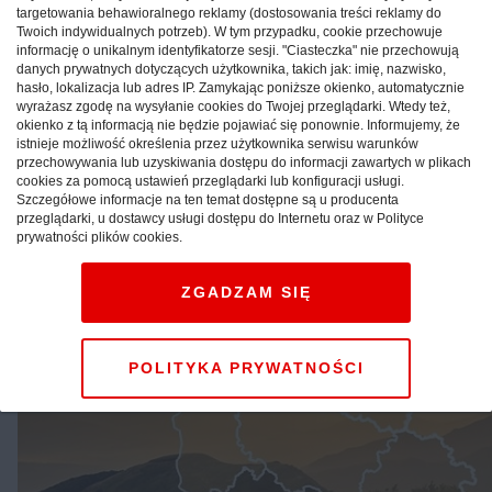
również, że do majówki zostaną zdjęte obostrzenia
targetowania behawioralnego reklamy (dostosowania treści reklamy do
dotyczące restauracji i turyści znowu będą mogli siedzieć
Twoich indywidualnych potrzeb). W tym przypadku, cookie przechowuje
informację o unikalnym identyfikatorze sesji. "Ciasteczka" nie przechowują
w klimatycznych knajpkach na rynku w Kazimierzu
danych prywatnych dotyczących użytkownika, takich jak: imię, nazwisko,
Dolnym czy Sandomierzu.
hasło, lokalizacja lub adres IP. Zamykając poniższe okienko, automatycznie
wyrażasz zgodę na wysyłanie cookies do Twojej przeglądarki. Wtedy też,
okienko z tą informacją nie będzie pojawiać się ponownie. Informujemy, że
istnieje możliwość określenia przez użytkownika serwisu warunków
przechowywania lub uzyskiwania dostępu do informacji zawartych w plikach
cookies za pomocą ustawień przeglądarki lub konfiguracji usługi.
Szczegółowe informacje na ten temat dostępne są u producenta
przeglądarki, u dostawcy usługi dostępu do Internetu oraz w Polityce
prywatności plików cookies.
ZGADZAM SIĘ
POLITYKA PRYWATNOŚCI