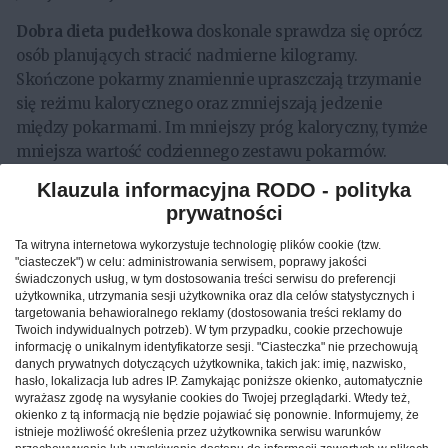
Dobra dieta pudełkowa
doskonale sprawdza się oprócz
osób planujących stracić nadmierne kilogramy.
Skończone pokarmy znamiennie upraszczają trzymanie
się reżimu kalorycznego oraz zmniejszają jedzenie
między pokarmami. Im mniejszy próg kaloryczny, tymże
mniejsza wartość codziennego zestawu pokarmów.
Osoby aktywnie trenujące, jakich zamówienie na energię
Klauzula informacyjna RODO - polityka
jest zdecydowanie większe, mogą zorientować się, iż
prywatności
dobry catering dietetyczny
może wykazać się drogi oraz
w związku z tymże mało rentowny.
Ta witryna internetowa wykorzystuje technologię plików cookie (tzw.
"ciasteczek") w celu: administrowania serwisem, poprawy jakości
świadczonych usług, w tym dostosowania treści serwisu do preferencji
Zmiana nawyków pokarmowych
użytkownika, utrzymania sesji użytkownika oraz dla celów statystycznych i
targetowania behawioralnego reklamy (dostosowania treści reklamy do
Mnóstwo osób twierdzi, iż
tani catering dietetyczny
Twoich indywidualnych potrzeb). W tym przypadku, cookie przechowuje
pomógł im poprawić stare zwyczaje pokarmowe.
informację o unikalnym identyfikatorze sesji. "Ciasteczka" nie przechowują
danych prywatnych dotyczących użytkownika, takich jak: imię, nazwisko,
Nauczył ich dobrego jedzenia oraz pewnego jedzenia
hasło, lokalizacja lub adres IP. Zamykając poniższe okienko, automatycznie
pokarmów. Żywiąc się z cateringiem dietetycznym
wyrażasz zgodę na wysyłanie cookies do Twojej przeglądarki. Wtedy też,
okienko z tą informacją nie będzie pojawiać się ponownie. Informujemy, że
możemy wyszczupleć, podtrzymać wagę czy zwiększyć
istnieje możliwość określenia przez użytkownika serwisu warunków
tkankę mięśniową. Atutem tego rodzaju jedzenia jest