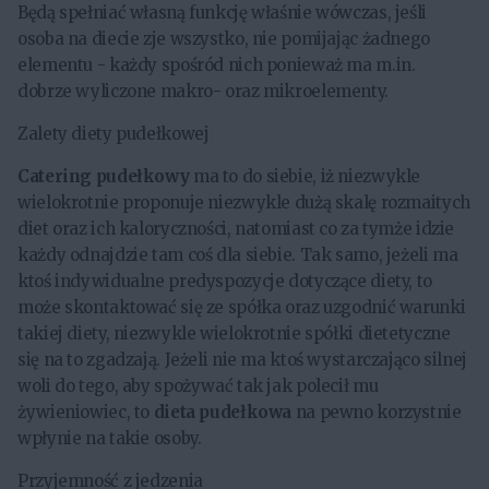
Będą spełniać własną funkcję właśnie wówczas, jeśli
osoba na diecie zje wszystko, nie pomijając żadnego
elementu - każdy spośród nich ponieważ ma m.in.
dobrze wyliczone makro- oraz mikroelementy.
Zalety diety pudełkowej
Catering pudełkowy
ma to do siebie, iż niezwykle
wielokrotnie proponuje niezwykle dużą skalę rozmaitych
diet oraz ich kaloryczności, natomiast co za tymże idzie
każdy odnajdzie tam coś dla siebie. Tak samo, jeżeli ma
ktoś indywidualne predyspozycje dotyczące diety, to
może skontaktować się ze spółka oraz uzgodnić warunki
takiej diety, niezwykle wielokrotnie spółki dietetyczne
się na to zgadzają. Jeżeli nie ma ktoś wystarczająco silnej
woli do tego, aby spożywać tak jak polecił mu
żywieniowiec, to
dieta pudełkowa
na pewno korzystnie
wpłynie na takie osoby.
Przyjemność z jedzenia