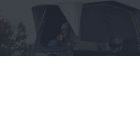
Wszystko, co chciałbyś
wiedzieć o namiotach
dachowych, a boisz się
zapytać
CAŁA POLSKA
styl życia
28.05.2025