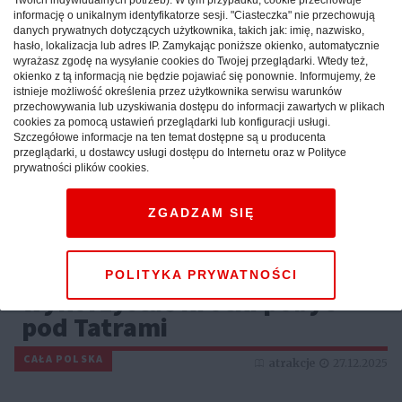
informację o unikalnym identyfikatorze sesji. "Ciasteczka" nie przechowują
danych prywatnych dotyczących użytkownika, takich jak: imię, nazwisko,
hasło, lokalizacja lub adres IP. Zamykając poniższe okienko, automatycznie
wyrażasz zgodę na wysyłanie cookies do Twojej przeglądarki. Wtedy też,
okienko z tą informacją nie będzie pojawiać się ponownie. Informujemy, że
istnieje możliwość określenia przez użytkownika serwisu warunków
przechowywania lub uzyskiwania dostępu do informacji zawartych w plikach
cookies za pomocą ustawień przeglądarki lub konfiguracji usługi.
Szczegółowe informacje na ten temat dostępne są u producenta
przeglądarki, u dostawcy usługi dostępu do Internetu oraz w Polityce
prywatności plików cookies.
ZGADZAM SIĘ
Weekend w górach: sprawdź,
jak maksymalnie
POLITYKA PRYWATNOŚCI
wykorzystać krótki pobyt
pod Tatrami
CAŁA POLSKA
atrakcje
27.12.2025