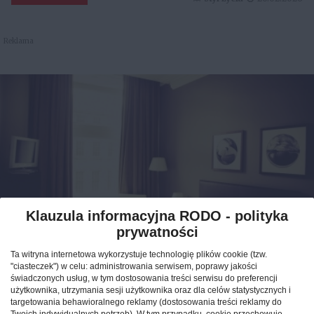
Reklama
Klauzula informacyjna RODO - polityka
prywatności
Jak znaleźć idealny nocleg
Ta witryna internetowa wykorzystuje technologię plików cookie (tzw.
podczas podróży po Polsce?
"ciasteczek") w celu: administrowania serwisem, poprawy jakości
świadczonych usług, w tym dostosowania treści serwisu do preferencji
użytkownika, utrzymania sesji użytkownika oraz dla celów statystycznych i
CAŁA POLSKA
hotele
04.02.2026
targetowania behawioralnego reklamy (dostosowania treści reklamy do
Twoich indywidualnych potrzeb). W tym przypadku, cookie przechowuje