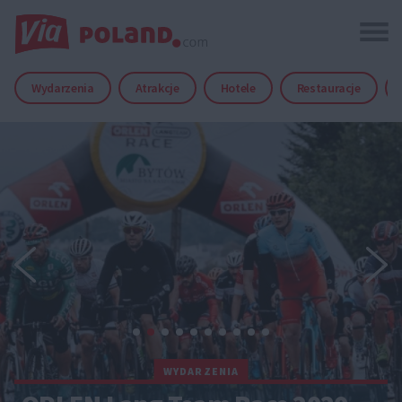
Wydarzenia
Atrakcje
Hotele
Restauracje
WYDARZENIA