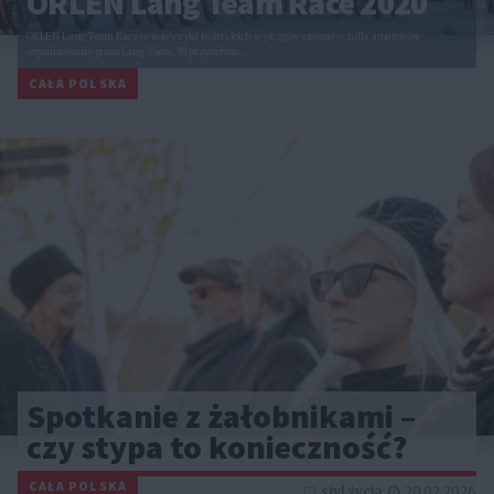
ORLEN Lang Team Race 2020
ORLEN Lang Team Race to nowy cykl kolarskich wyścigów szosowych dla amatorów
organizowany przez Lang Team. W przyszłym…
CAŁA POLSKA
Spotkanie z żałobnikami –
czy stypa to konieczność?
CAŁA POLSKA
styl życia
20.02.2026