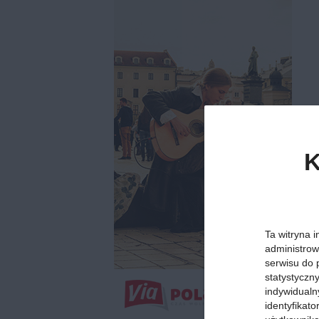
K
Ta witryna i
administrow
serwisu do 
statystyczn
indywidualn
identyfikat