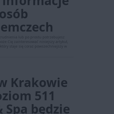
 informacje
 osób
iemczech
trudnienia lub po prostu potrzebujesz
może Cię zainteresować niniejszy artykuł,
tóry staje się coraz powszechniejszy w
w Krakowie
oziom 511
& Spa będzie