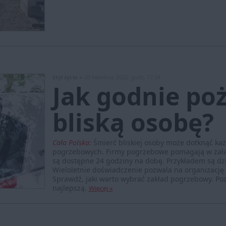
Styl życia »
20 kwietnia 2022, godz. 17:34
Jak godnie po
bliską osobę?
Cała Polska
:
Śmierć bliskiej osoby może dotknąć każ
pogrzebowych. Firmy pogrzebowe pomagają w załat
są dostępne 24 godziny na dobę. Przykładem są dz
Wieloletnie doświadczenie pozwala na organizację 
Sprawdź, jaki warto wybrać zakład pogrzebowy. Po
najlepszą.
Więcej »