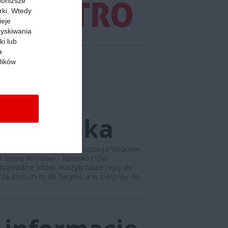
 poniższe
rki. Wtedy
ieje
zyskiwania
ki lub
a
lików
nik
 lotniska
wystartował z Portu Lotniczego Wrocław.
a trasie Wrocław – lotnisko Oslo-
zkładzie lotów. Ruszyły także rejsy do
zą do nich te do Turynu, a w sierpniu do