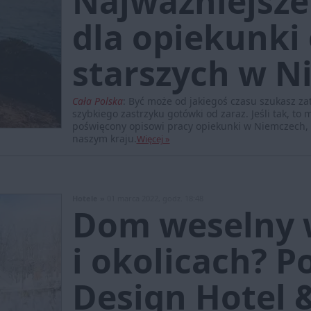
Najważniejsze
dla opiekunki
starszych w N
Cała Polska
:
Być może od jakiegoś czasu szukasz za
szybkiego zastrzyku gotówki od zaraz. Jeśli tak, to 
poświęcony opisowi pracy opiekunki w Niemczech, k
naszym kraju.
Więcej »
Hotele »
01 marca 2022, godz. 18:48
Dom weselny 
i okolicach? P
Design Hotel 