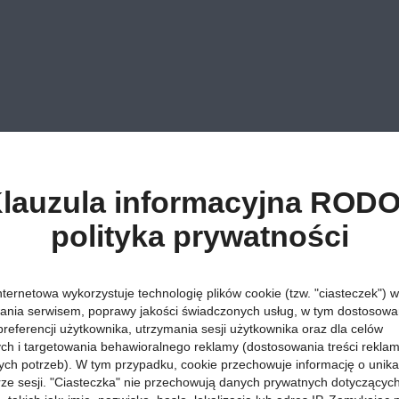
lauzula informacyjna RODO
polityka prywatności
nternetowa wykorzystuje technologię plików cookie (tzw. "ciasteczek") w
ania serwisem, poprawy jakości świadczonych usług, w tym dostosowan
preferencji użytkownika, utrzymania sesji użytkownika oraz dla celów
ych i targetowania behawioralnego reklamy (dostosowania treści rekla
ych potrzeb). W tym przypadku, cookie przechowuje informację o unik
orze sesji. "Ciasteczka" nie przechowują danych prywatnych dotyczącyc