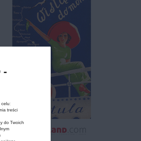
 -
 celu:
ia treści
my do Twoich
alnym
h