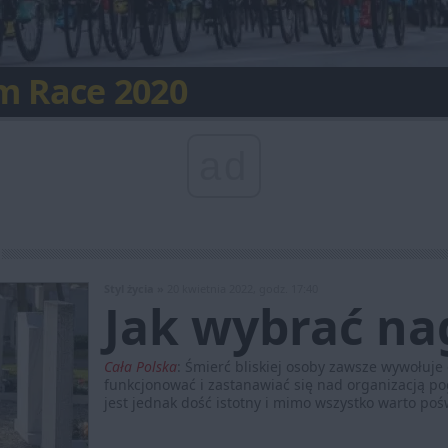
 świata będzie w Polsce
m Race 2020
ty Turystyczne 2019
Nostra w Zabrzu
 na rowerze lub rolkach
 Góra z nową trasą
owa Planetarium Śląskiego
ropejskiego
arzenie roku w Rybniku
 prywatność
ad
Styl życia »
20 kwietnia 2022, godz. 17:40
Jak wybrać na
Cała Polska
:
Śmierć bliskiej osoby zawsze wywołuje 
funkcjonować i zastanawiać się nad organizacją 
jest jednak dość istotny i mimo wszystko warto pośw