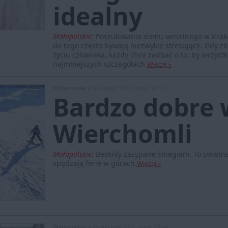
idealny
Małopolskie
:
Poszukiwania domu weselnego w Krakow
do tego często bywają niezwykle stresujące. Gdy zb
życiu człowieka, każdy chce zadbać o to, by wszys
najmniejszych szczegółach.
Więcej »
Wydarzenia »
03 lutego 2022, godz. 10:19
Bardzo dobre 
Wierchomli
Małopolskie
:
Beskidy zasypane śniegiem. To świetna 
spędzają ferie w górach.
Więcej »
Wydarzenia »
25 stycznia 2022, godz. 09:44