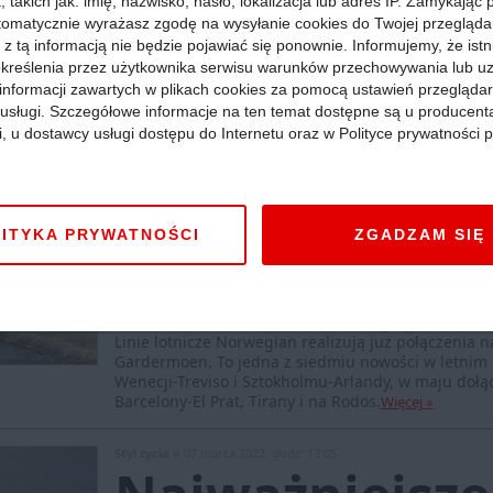
 takich jak: imię, nazwisko, hasło, lokalizacja lub adres IP. Zamykając
tomatycznie wyrażasz zgodę na wysyłanie cookies do Twojej przegląda
 z tą informacją nie będzie pojawiać się ponownie. Informujemy, że istn
kreślenia przez użytkownika serwisu warunków przechowywania lub u
informacji zawartych w plikach cookies za pomocą ustawień przeglądar
i usługi. Szczegółowe informacje na ten temat dostępne są u producent
Wydarzenia »
13 kwietnia 2022, godz. 07:56
i, u dostawcy usługi dostępu do Internetu oraz w Polityce prywatności p
Nowy przewoź
wystartował z
ITYKA PRYWATNOŚCI
ZGADZAM SIĘ
wrocławskiego
Dolnośląskie
:
Pierwszy samolot nowego przewoźnika 
Linie lotnicze Norwegian realizują już połączenia n
Gardermoen. To jedna z siedmiu nowości w letnim ro
Wenecji-Treviso i Sztokholmu-Arlandy, w maju dołąc
Barcelony-El Prat, Tirany i na Rodos.
Więcej »
Styl życia »
07 marca 2022, godz. 13:05