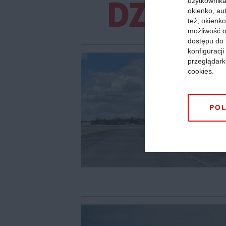
użytkownika,
okienko, au
też, okienko
możliwość o
dostępu do 
konfiguracj
przeglądark
cookies.
POL