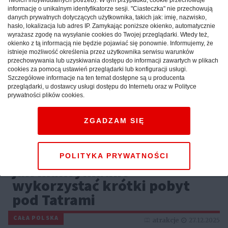
informację o unikalnym identyfikatorze sesji. "Ciasteczka" nie przechowują
danych prywatnych dotyczących użytkownika, takich jak: imię, nazwisko,
hasło, lokalizacja lub adres IP. Zamykając poniższe okienko, automatycznie
wyrażasz zgodę na wysyłanie cookies do Twojej przeglądarki. Wtedy też,
okienko z tą informacją nie będzie pojawiać się ponownie. Informujemy, że
istnieje możliwość określenia przez użytkownika serwisu warunków
przechowywania lub uzyskiwania dostępu do informacji zawartych w plikach
cookies za pomocą ustawień przeglądarki lub konfiguracji usługi.
Szczegółowe informacje na ten temat dostępne są u producenta
przeglądarki, u dostawcy usługi dostępu do Internetu oraz w Polityce
prywatności plików cookies.
ZGADZAM SIĘ
Weekend w górach: sprawdź,
jak maksymalnie
POLITYKA PRYWATNOŚCI
wykorzystać krótki pobyt
pod Tatrami
CAŁA POLSKA
atrakcje
27.12.2025