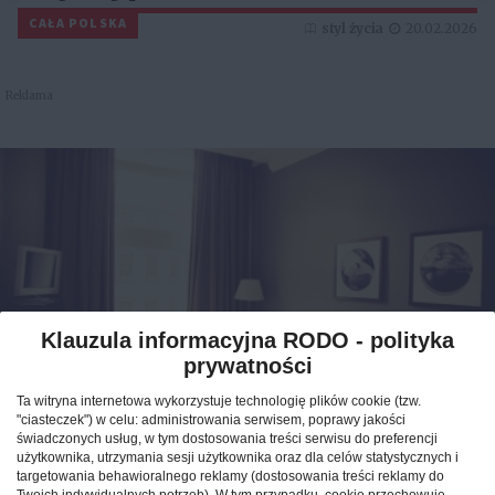
Reklama
Klauzula informacyjna RODO - polityka
prywatności
Jak znaleźć idealny nocleg
Ta witryna internetowa wykorzystuje technologię plików cookie (tzw.
podczas podróży po Polsce?
"ciasteczek") w celu: administrowania serwisem, poprawy jakości
świadczonych usług, w tym dostosowania treści serwisu do preferencji
użytkownika, utrzymania sesji użytkownika oraz dla celów statystycznych i
CAŁA POLSKA
hotele
04.02.2026
targetowania behawioralnego reklamy (dostosowania treści reklamy do
Twoich indywidualnych potrzeb). W tym przypadku, cookie przechowuje