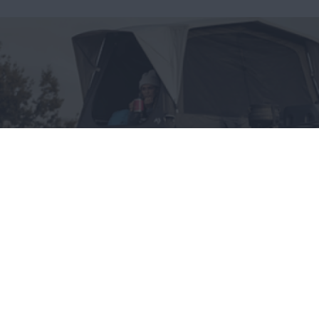
Wszystko, co chciałbyś
wiedzieć o namiotach
dachowych, a boisz się
zapytać
CAŁA POLSKA
styl życia
28.05.2025