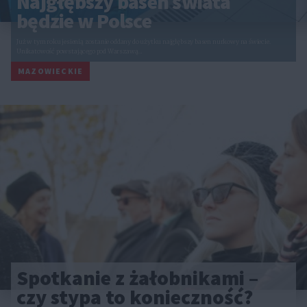
ORLEN Lang Team Race 2020
ORLEN Lang Team Race to nowy cykl kolarskich wyścigów szosowych dla amatorów
organizowany przez Lang Team. W przyszłym…
CAŁA POLSKA
Spotkanie z żałobnikami –
czy stypa to konieczność?
CAŁA POLSKA
styl życia
20.02.2026