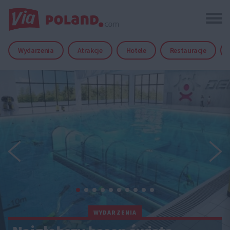
Wydarzenia
Atrakcje
Hotele
Restauracje
WYDARZENIA